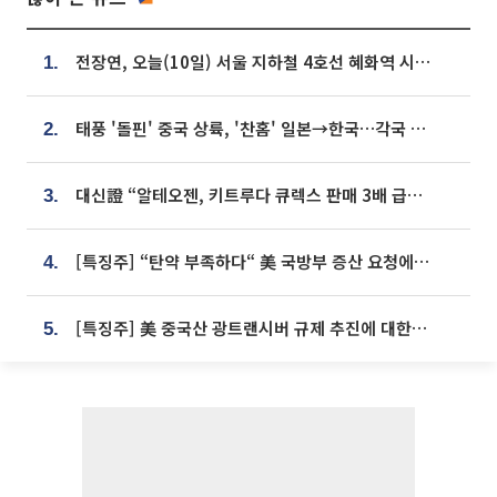
전장연, 오늘(10일) 서울 지하철 4호선 혜화역 시위…1호선 용산역 무정차
1.
태풍 '돌핀' 중국 상륙, '찬홈' 일본→한국…각국 기상청 예상 경로는?
2.
대신證 “알테오젠, 키트루다 큐렉스 판매 3배 급증…목표가 41만원 상향”
3.
[특징주] “탄약 부족하다“ 美 국방부 증산 요청에⋯국내 방산주 급등세
4.
[특징주] 美 중국산 광트랜시버 규제 추진에 대한광통신 등 광통신株 강세
5.