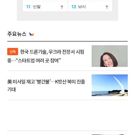
주요뉴스
한국 드론기술, 우크라 전장서 시험
단독
중…“스타트업 여러 곳 참여”
美 미사일 재고 ‘빨간불’…K방산 북미 진출
기대