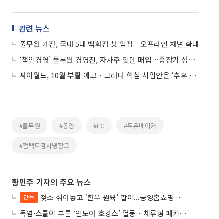
관련 뉴스
풀무원 가전, 국내 5대 백화점 첫 입점⋯오프라인 채널 확대
‘책임경영’ 풀무원 경영진, 자사주 잇단 매입⋯중장기 성장에 ‘가속페달’
싸이월드, 10월 부활 예고…그러나 핵심 사업안은 ‘추후 공개’
#풀무원
#동양
#LG
#두유메이커
#컴팩트김치냉장고
황민주 기자의 주요 뉴스
젖소 섞어놓고 ‘한우 원육’ 팔이...공영홈쇼핑 표기·검증 구멍
단독
폭염·스콜이 부른 ‘인도어 호캉스’ 열풍…체류형 패키지 뜬다