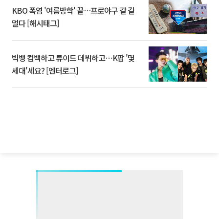
KBO 폭염 '여름방학' 끝…프로야구 갈 길
멀다 [해시태그]
빅뱅 컴백하고 튜이드 데뷔하고⋯K팝 '몇
세대'세요? [엔터로그]