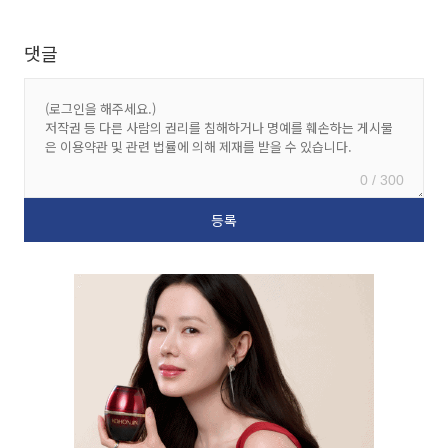
댓글
0 / 300