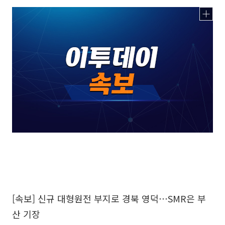
[속보] 신규 대형원전 부지로 경북 영덕⋯SMR은 부
산 기장