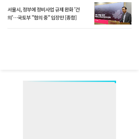
서울시, 정부에 정비사업 규제 완화 '건
의'⋯국토부 "협의 중" 입장만 [종합]