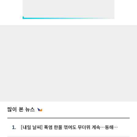
많이 본 뉴스
[내일 날씨] 폭염 한풀 꺾여도 무더위 계속⋯동해안 이틀 연속 비
1.