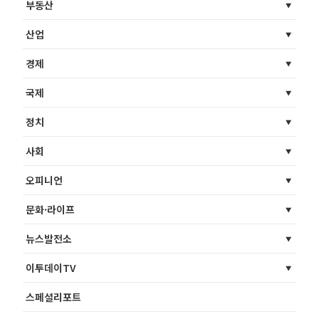
부동산
산업
경제
국제
정치
사회
오피니언
문화·라이프
뉴스발전소
이투데이TV
스페셜리포트