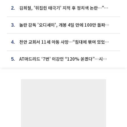
김희철, '뒤집힌 태극기' 지적 후 정치색 논란…"좌우 떠나 우리나라 국기"
2.
놀란 감독 '오디세이', 개봉 4일 만에 100만 돌파⋯'왕사남' 보다 빠르다
3.
천안 교회서 11세 아동 사망…“침대에 묶여 있었다” 진술 확보
4.
AT마드리드 ‘7번’ 이강인 “120% 쏟겠다”⋯시메오네 감독 “필요한 선수”
5.