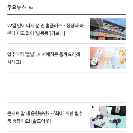
주요뉴스
22일 만에 다시 문 연 홈플러스…정상화 바
쁜데 재고 없어 ‘발동동’[가보니]
입추매직 '불발', 처서매직은 올까요? [해
시태그]
콘서트 갈 때 응원봉만?⋯'최애' 위한 필수
품 등장이오! [솔드아웃]