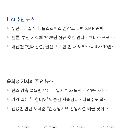
AI 추천 뉴스
두산에너빌리티, 롤스로이스 손잡고 유럽 SMR 공략
힐튼, 부산 기장에 2028년 신규 호텔 연다…웰니스 관광 수요 공략
대신證 “현대건설, 원전으로 한 번 더 도약⋯목표가 19만5000원”
윤희성 기자의 주요 뉴스
탄소 감축 없으면 여름 온열지수 33도까지 상승⋯기상청, 2100년 미래전망
기약 없는 '극한더위' 당분간 계속된다⋯다음주도 폭염·열대야 지속
김용범 만난 오세훈 "준공업지역 산업시설 비율 낮춰 공급 늘려야"