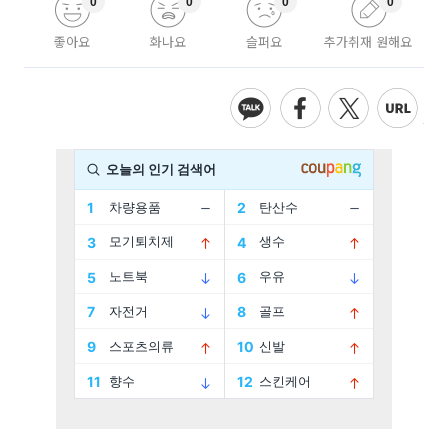
0
0
0
0
좋아요
화나요
슬퍼요
추가취재 원해요