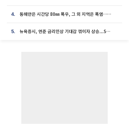
동해안은 시간당 80㎜ 폭우, 그 외 지역은 폭염…‘극과 극 날씨’
4.
뉴욕증시, 연준 금리인상 기대감 꺾이자 상승...S&P500 사상 최고치 [종합]
5.