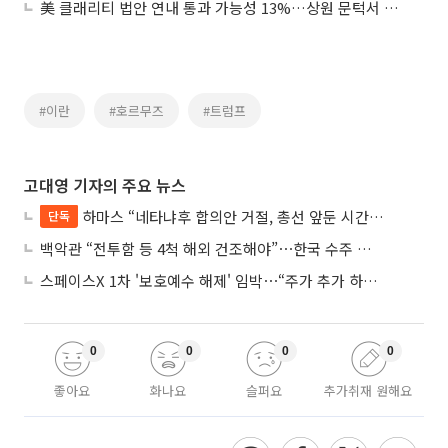
美 클래리티 법안 연내 통과 가능성 13%…상원 문턱서 제동
#이란
#호르무즈
#트럼프
고대영 기자의 주요 뉴스
하마스 “네타냐후 합의안 거절, 총선 앞둔 시간 끌기”
단독
백악관 “전투함 등 4척 해외 건조해야”⋯한국 수주 기대
스페이스X 1차 '보호예수 해제' 임박⋯“주가 추가 하락 가능성”
0
0
0
0
좋아요
화나요
슬퍼요
추가취재 원해요