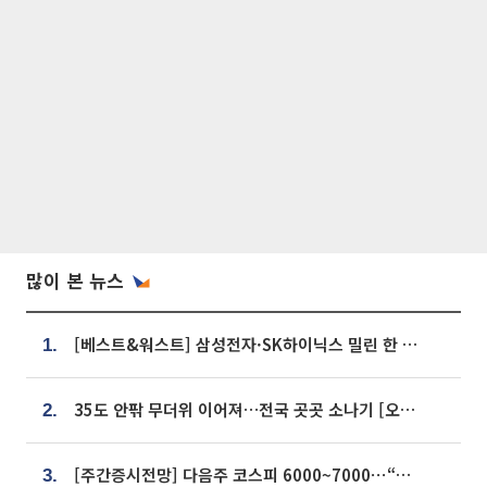
많이 본 뉴스
[베스트&워스트] 삼성전자·SK하이닉스 밀린 한 주…상상인증권은 85% 급등
1.
35도 안팎 무더위 이어져…전국 곳곳 소나기 [오늘 날씨]
2.
[주간증시전망] 다음주 코스피 6000~7000⋯“外人 수급은 정책이 변수”
3.