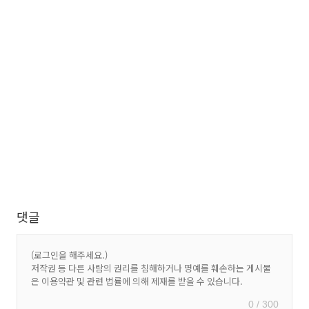
댓글
0 / 300