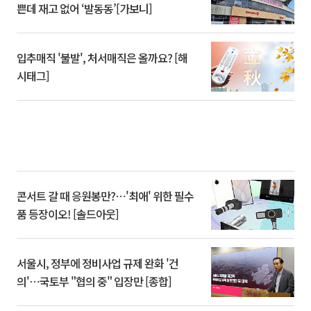
쁜데 재고 없어 ‘발동동’[가보니]
입추매직 '불발', 처서매직은 올까요? [해
시태그]
콘서트 갈 때 응원봉만?⋯'최애' 위한 필수
품 등장이오! [솔드아웃]
서울시, 정부에 정비사업 규제 완화 '건
의'⋯국토부 "협의 중" 입장만 [종합]