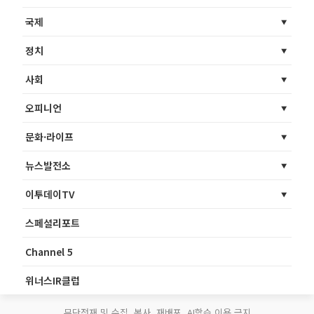
국제
정치
사회
오피니언
문화·라이프
뉴스발전소
이투데이TV
스페셜리포트
Channel 5
위너스IR클럽
무단전재 및 수집, 복사, 재배포, AI학습 이용 금지