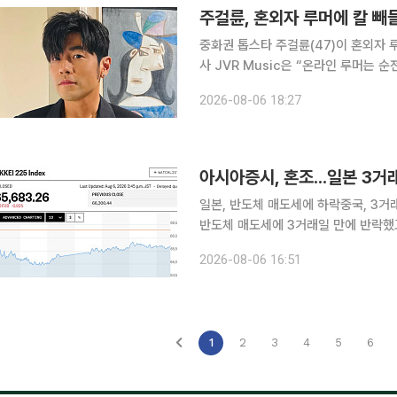
주걸륜, 혼외자 루머에 칼 빼
중화권 톱스타 주걸륜(47)이 혼외자 루머에 법적 대응을
사 JVR Music은 “온라인 루머는
에 선을 그었다. 앞서 현지 언론에 따르면 중국의 유명 파파라치 줘웨이는 “이름이 세 글자인 중화권
2026-08-06 18:27
가요계 천왕이 중국 시안에서 류 모 씨
아시아증시, 혼조...일본 3거
일본, 반도체 매도세에 하락중국, 3거
반도체 매도세에 3거래일 만에 반락했고 
시 닛케이225지수는 전 거래일 대비 61
2026-08-06 16:51
는 9.68포인트(0.24%) 상승한 405
1
2
3
4
5
6