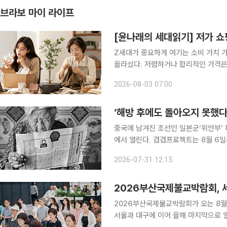
브라보 마이 라이프
[윤나래의 세대읽기] 저가 쇼
Z세대가 중요하게 여기는 소비 가치 가
올라섰다. 저렴하거나 합리적인 가격은
품질에 불만족해 다시 주문하는 시간과
2026-08-03 07:00
했다. 물자가 부족했던 세대와 물건이 너
‘해방 후에도 돌아오지 못했다
중국에 남겨진 조선인 일본군‘위안부’ 
에서 열린다. 겹겹프로젝트는 8월 6일
전 ‘뒤안길에 새긴 이름’을 개최한다. 관람료는 무료다. 전쟁 당시의 
2026-07-31 12:15
니다. 사진과 영상, 유품, 기록물을 통
2026부산국제불교박람회, 세
2026부산국제불교박람회가 오는 8월
서울과 대구에 이어 올해 마지막으로 