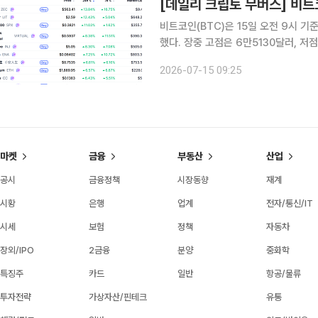
비트코인(BTC)은 15일 오전 9시 기
했다. 장중 고점은 6만5130달러, 저
5000달러선까지 반등한 가운데 시가
2026-07-15 09:25
마켓
금융
부동산
산업
공시
금융정책
시장동향
재계
시황
은행
업계
전자/통신/IT
시세
보험
정책
자동차
장외/IPO
2금융
분양
중화학
특징주
카드
일반
항공/물류
투자전략
가상자산/핀테크
유통