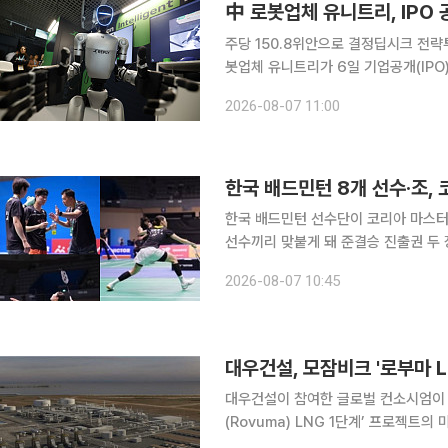
中 로봇업체 유니트리, IPO
주당 150.8위안으로 결정딥시크 전략투자자로
봇업체 유니트리가 6일 기업공개(IPO)
업가치가 약 610억위안(약 90억4
2026-08-07 11:00
이번 상장이 완료되면 유니트리는 중국
한국 배드민턴 8개 선수·조,
한국 배드민턴 선수단이 코리아 마스터
선수끼리 맞붙게 돼 준결승 진출권 두 장을 확보했다. 한국 선수들은 
서 열린 ‘2026 빅터 코리아 마스터즈’
2026-08-07 10:45
합복식 2개 조가 승리
대우건설이 참여한 글로벌 컨소시엄이 
(Rovuma) LNG 1단계’ 프로젝트의 미
은 5일 로부마 LNG 1단계 사업주의