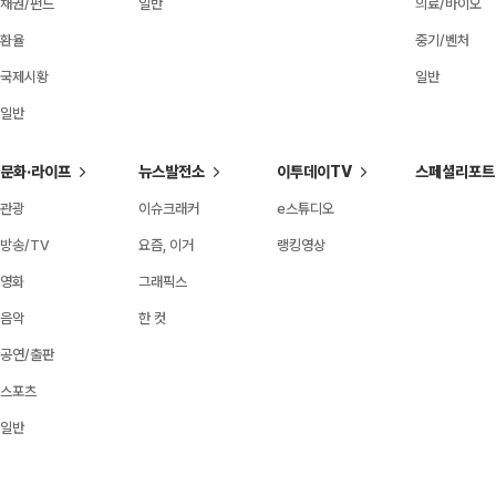
채권/펀드
일반
의료/바이오
환율
중기/벤처
국제시황
일반
일반
문화·라이프
뉴스발전소
이투데이TV
스페셜리포트
관광
이슈크래커
e스튜디오
방송/TV
요즘, 이거
랭킹영상
영화
그래픽스
음악
한 컷
공연/출판
스포츠
일반