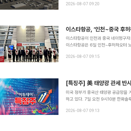
2026-08-07 09:20
위한 EPC 업체로 선정돼 사전 설계·구
이스타항공, ‘인천~중국 후허
이스타항공이 인천과 중국 네이멍구자치
이스타항공은 6일 인천~후허하오터 노선에 신규 취
했다. 인천~후허하오터 노선은 현재 이스타항
2026-08-07 09:15
은 매주 목요일과 일요일 오후 10시
미국 정부가 중국산 태양광 공급망을 
하고 있다. 7일 오전 9시10분 한화솔루션은 전 거래일 대비 20.56% 오른 3만6650원에 거래 중
이다. OCI홀딩스도 14.14% 상승한 27만8500원
2026-08-07 09:13
무역확장법 232조를 근거로 폴리실리