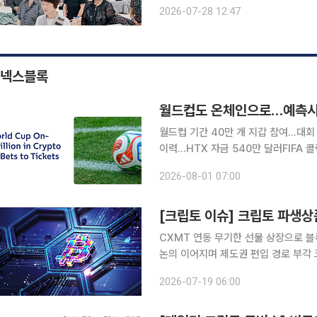
명상, 공예, ‘공 뽑기’를 한자리에서 만날 수 있다. 이번 행사의 흥미로운 지
2026-07-28 12:47
불교를 접해온 세대가 같은 공간에 모인
넥스블록
월드컵도 온체인으로…예측시장
월드컵 기간 40만 개 지갑 참여…대회
이력…HTX 자금 540만 달러FIFA 콜렉
국제축구연맹(FIFA) 월드컵과 관련된
2026-08-01 07:00
나타났다. FIFA의 공식 디지털 수집품
CXMT 연동 무기한 선물 상장으로 블
논의 이어지며 제도권 편입 경로 부각 크립토 시장에서 이번 주 가장 눈에 띈 변화는 디지털 자산 중
심이던 거래 범위가 비상장 주식과 주
2026-07-19 06:00
래소 하이퍼리퀴드가 중국 반도체 기업