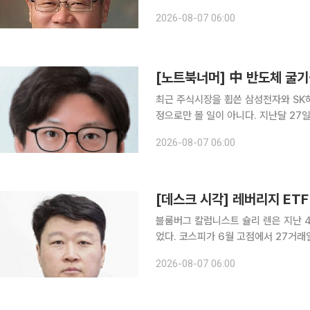
수준에서 평가했고, ‘수호전’을 70회에
2026-08-07 06:00
특했다. 탐관오리의 비리를 고발하는 
[노트북너머] 中 반도체 굴기
최근 주식시장을 휩쓴 삼성전자와 SK
정으로만 볼 일이 아니다. 지난달 27
대 14조원의 공모 자금을 쓸어 담은
2026-08-07 06:00
다. 과거 정부 지원에 의존하던 중국
[데스크 시각] 레버리지 ET
블룸버그 칼럼니스트 슐리 렌은 지난 4
었다. 코스피가 6월 고점에서 27거래일
에 견줬다. 올해 코스피가 하루 5% 이
2026-08-07 06:00
콩 항셍지수는 하루도 없었다. 그는 