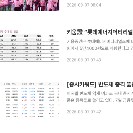
정주와 양릉, 장액, 난주 일원에서 '
2026-08-07 08:04
일 밝혔다. 이번 연수에는 지역 농
키움證 “롯데에너지머티리얼즈
키움증권은 롯데에너지머티리얼즈에 대해
원에서 5만4000원으로 하향한다고 7일 밝혔다. 권준수 키움증권 연구원은 
센서스에 부합했으나 전분기 일회성 이
2026-08-07 07:43
복과 가공비 인상 협상이 기대돼 202
미국발 반도체 악재 여파로 국내 증시
품은 종목들로 쏠리고 있다. 7일 금융투자업계에 따르면 이날 장 시작 전 네이버페이증권 실시간 검
색어 상위권에는 SK하이닉스와 삼성전자
2026-08-07 07:42
히 장 개장 전 검색 비율에서 SK하이닉