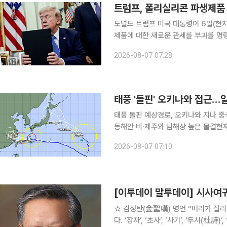
트럼프, 폴리실리콘 파생제품 
도널드 트럼프 미국 대통령이 6일(현
제품에 대한 새로운 관세를 부과를 명
한다는 이유에서다. 블룸버그통신에 따르면 트럼프 대통령은 이날 실리콘웨이퍼, 태양광 전지, 태양
2026-08-07 07:28
광 모듈을 포함한 수입산 폴리실리콘 파
태풍 '돌핀' 오키나와 접근
태풍 돌핀 예상경로, 오키나와 지나 
동해안 비·제주와 남해상 높은 물결현재
이동 중 제13호 태풍 ‘돌핀’이 강한 세력을 유지한 채 일본 오키나와와 아마미 지방에 접근하고 있
2026-08-07 07:10
다. 돌핀은 오키나와 부근을 지난 뒤 
[이투데이 말투데이] 시사
☆ 김성탄(金聖嘆) 명언 “머리가 잘리는 건 아플 뿐이고.” 중국 명말(明末) 청초(淸初) 문예비평가
다. ‘장자’, ‘초사’, ‘사기’, ‘두시(