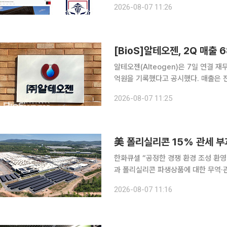
2026-08-07 11:26
비즈니스타임스(IBTimes)는 6일(현
[BioS]알테오젠, 2Q 매출 
알테오젠(Alteogen)은 7일 연결 
억원을 기록했다고 공시했다. 매출은 전
반기 누적 매출은 105억원, 영업이익은
2026-08-07 11:25
이다. 이번 실적에는 올해 1분기 중 체
美 폴리실리콘 15% 관세 부
한화큐셀 “공정한 경쟁 환경 조성 환영”OCI홀
과 폴리실리콘 파생상품에 대한 무역·
있다. 1년 넘게 이어진 정책 불확실
2026-08-07 11:16