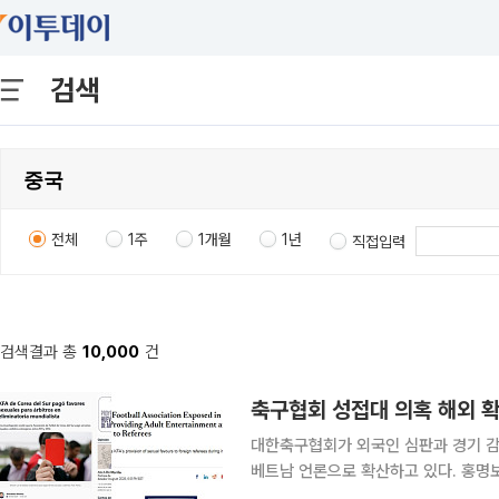
검색
전체
1주
1개월
1년
직접입력
검색결과 총
10,000
건
축구협회 성접대 의혹 해외 확
대한축구협회가 외국인 심판과 경기 감
베트남 언론으로 확산하고 있다. 홍명
지 겹치면서 협회의 내부 통제와 국제경기 공정