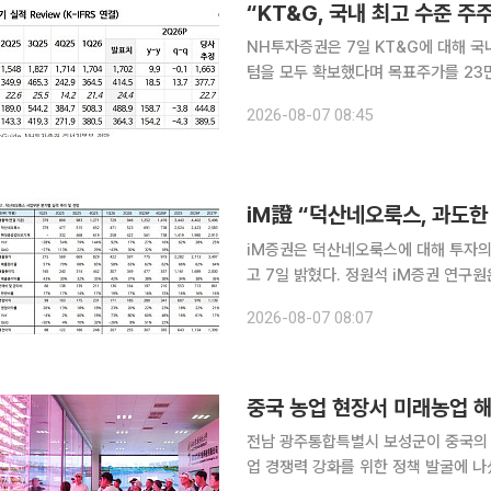
“KT&G, 국내 최고 수준 
NH투자증권은 7일 KT&G에 대해 국
텀을 모두 확보했다며 목표주가를 23만
(Buy)’를 유지했다. 주영훈 NH투자증권 연구원은 “KT&G는 국내 최고 수준의 주주환원 정책을 펼
2026-08-07 08:45
치고 있다”며 “주주환원에 더해 해외 
iM證 “덕산네오룩스, 과도
iM증권은 덕산네오룩스에 대해 투자의
고 7일 밝혔다. 정원석 iM증권 연구원은 “OLED 소재 본업뿐만 아니라 자회사 현대중공업터보기계
의 중장기 실적 성장세가 예상됨에도 
2026-08-07 08:07
다”며 “현 주가에서는 적극적인 비중
중국 농업 현장서 미래농업 해
전남 광주통합특별시 보성군이 중국의 
업 경쟁력 강화를 위한 정책 발굴에 나섰다. 보성군은 지난달 23일부터 30일까지 7박