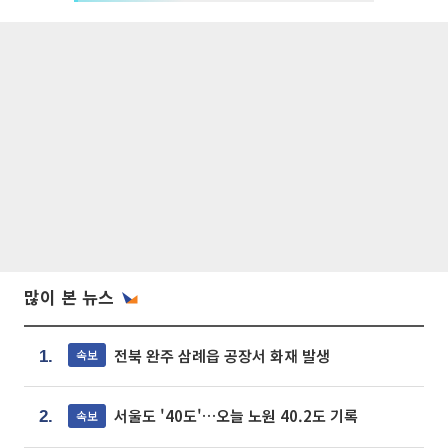
많이 본 뉴스
전북 완주 삼례읍 공장서 화재 발생
속보
1.
서울도 '40도'…오늘 노원 40.2도 기록
속보
2.