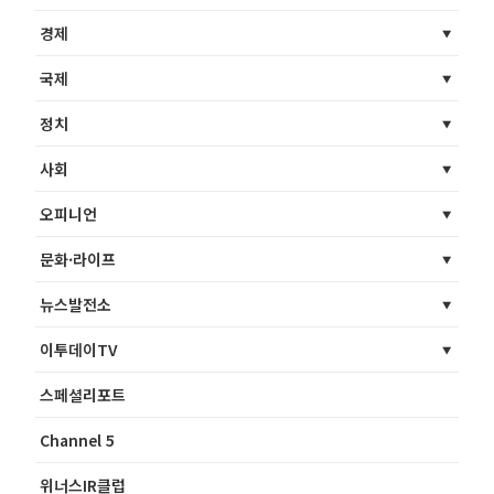
경제
국제
정치
사회
오피니언
문화·라이프
뉴스발전소
이투데이TV
스페셜리포트
Channel 5
위너스IR클럽