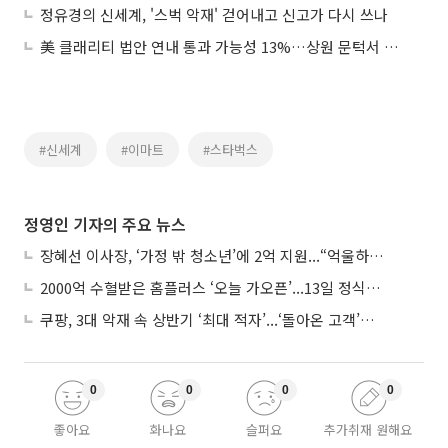
정유경의 신세계, '스벅 악재' 걷어내고 신고가 다시 쓰나
美 클래리티 법안 연내 통과 가능성 13%…상원 문턱서 제동
#신세계
#이마트
#스타벅스
정영인 기자의 주요 뉴스
장혜선 이사장, ‘가정 밖 청소년’에 2억 지원...“억울하고 아파도 단단해지길”
2000억 수혈받은 홈플러스 ‘오늘 가오픈’...13일 정식 개장 시험대
쿠팡, 3대 악재 속 상반기 ‘최대 적자’...‘돌아온 고객’에 수익성 반등 주목
0
0
0
0
좋아요
화나요
슬퍼요
추가취재 원해요