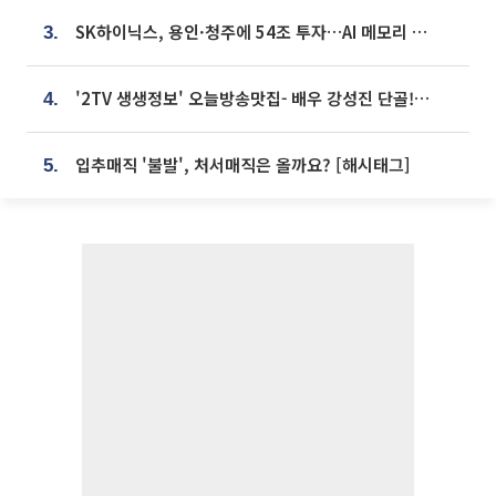
SK하이닉스, 용인·청주에 54조 투자…AI 메모리 생산기지 키운다
3.
'2TV 생생정보' 오늘방송맛집- 배우 강성진 단골! 쌀국수ㆍ푸팟퐁 커리 맛집 '블○○○'
4.
입추매직 '불발', 처서매직은 올까요? [해시태그]
5.