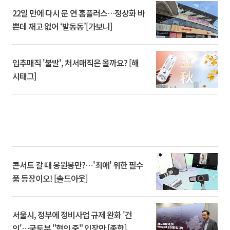
22일 만에 다시 문 연 홈플러스…정상화 바
쁜데 재고 없어 ‘발동동’[가보니]
입추매직 '불발', 처서매직은 올까요? [해
시태그]
콘서트 갈 때 응원봉만?⋯'최애' 위한 필수
품 등장이오! [솔드아웃]
서울시, 정부에 정비사업 규제 완화 '건
의'⋯국토부 "협의 중" 입장만 [종합]