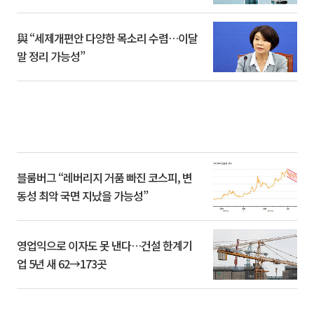
與 “세제개편안 다양한 목소리 수렴…이달
말 정리 가능성”
블룸버그 “레버리지 거품 빠진 코스피, 변
동성 최악 국면 지났을 가능성”
영업익으로 이자도 못 낸다…건설 한계기
업 5년 새 62→173곳