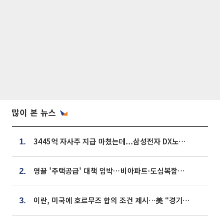
많이 본 뉴스
3445억 자사주 지급 마쳤는데...삼성전자 DX노조, 뒤늦은 '떼쓰기 집회'
1.
영끌 '주택공급' 대책 임박⋯비아파트·도심복합까지 총동원
2.
이란, 미국에 호르무즈 합의 조건 제시…美 “경기 아직 안 끝나” [종합]
3.