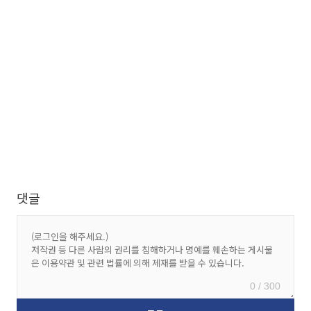
댓글
0 / 300