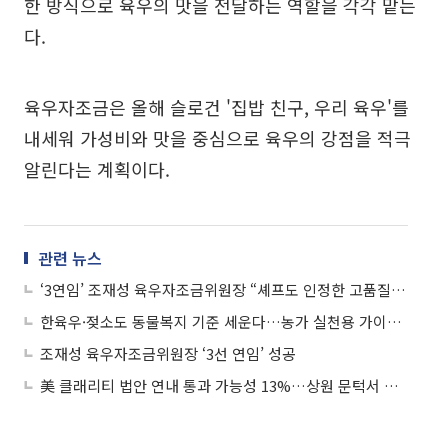
한 방식으로 육우의 맛을 전달하는 역할을 각각 맡는
다.
육우자조금은 올해 슬로건 '집밥 친구, 우리 육우'를
내세워 가성비와 맛을 중심으로 육우의 강점을 적극
알린다는 계획이다.
관련 뉴스
‘3연임’ 조재성 육우자조금위원장 “셰프도 인정한 고품질 육우, 소비자 인식 개선 힘 쏟을 것”
한육우·젖소도 동물복지 기준 세운다…농가 실천용 가이드라인 배포
조재성 육우자조금위원장 ‘3선 연임’ 성공
美 클래리티 법안 연내 통과 가능성 13%…상원 문턱서 제동