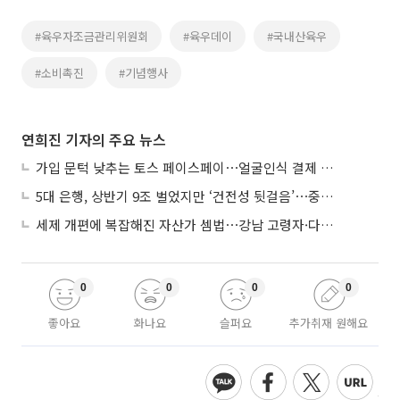
#육우자조금관리위원회
#육우데이
#국내산육우
#소비촉진
#기념행사
연희진 기자의 주요 뉴스
가입 문턱 낮추는 토스 페이스페이⋯얼굴인식 결제 확산 속도낸다
5대 은행, 상반기 9조 벌었지만 ‘건전성 뒷걸음’⋯중기대출 문턱 높아지나
세제 개편에 복잡해진 자산가 셈법⋯강남 고령자·다주택자 ‘자산재편 고심’
0
0
0
0
좋아요
화나요
슬퍼요
추가취재 원해요