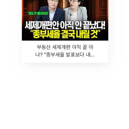
부동산 세제개편 아직 끝 아
냐? "종부세율 발표보다 내릴
것" 장기거주·양도세 전망 I 집
땅지성 I 김인만, 진미윤