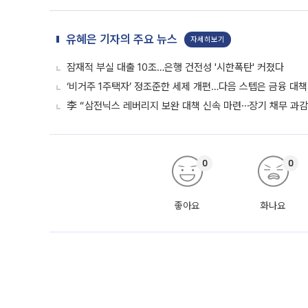
유혜은 기자의 주요 뉴스
자세히보기
잠재적 부실 대출 10조…은행 건전성 '시한폭탄' 커졌다
‘비거주 1주택자’ 정조준한 세제 개편…다음 스텝은 금융 대책
李 “삼전닉스 레버리지 보완 대책 신속 마련⋯장기 채무 과감히
0
0
좋아요
화나요