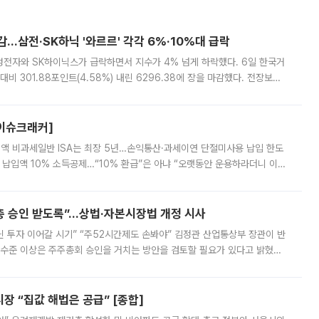
감…삼전·SK하닉 '와르르' 각각 6%·10%대 급락
삼성전자와 SK하이닉스가 급락하면서 지수가 4% 넘게 하락했다. 6일 한국거
비 301.88포인트(4.58%) 내린 6296.38에 장을 마감했다. 전장보다
스피는 장중 한때 6550.94까지 오르기도 했으나 6238.32까지 밀리기도 했
[이슈크래커]
 전액 비과세일반 ISA는 최장 5년…손익통산·과세이연 단절미사용 납입 한도
납입액 10% 소득공제…“10% 환급”은 아냐 “오랫동안 운용하라더니 이제
 ‘만능 절세 통장’으로 불리는 개인종합자산관리계좌(ISA)가 두 갈래로 개
주총 승인 받도록”…상법·자본시장법 개정 시사
닌 투자 이어갈 시기” “주52시간제도 손봐야” 김정관 산업통상부 장관이 반
 수준 이상은 주주총회 승인을 거치는 방안을 검토할 필요가 있다고 밝혔다.
배구조와 주주권 강화 논의가 이어지는 가운데, 핵심 연구인력에 대한
 “집값 해법은 공급” [종합]