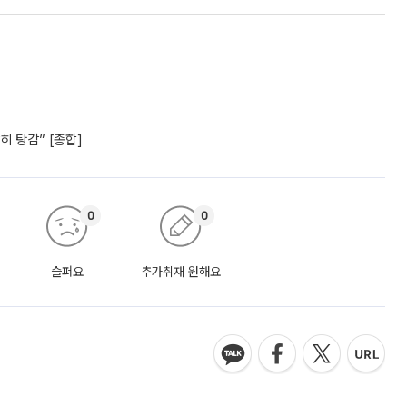
 탕감” [종합]
0
0
슬퍼요
추가취재 원해요