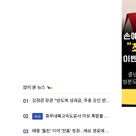
많이 본 뉴스
김정관 장관 “반도체 성과급, 주총 승인 받도록”…상법·자본시장법 개정 시사
01
중부내륙고속도로서 미상 폭발물 발견
02
속보
태풍 '돌핀' 이어 '찬홈' 등장…예상 경로에 한국 '한숨'
03