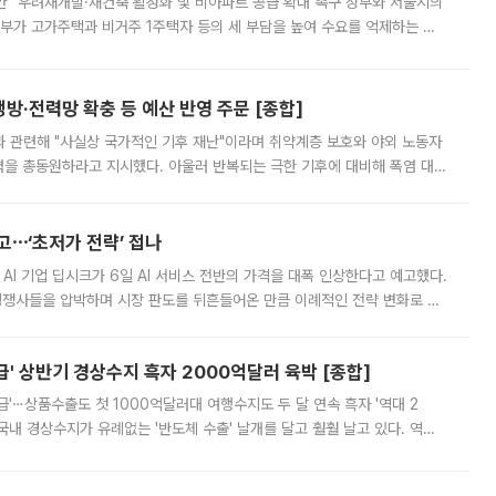
안” 우려재개발·재건축 활성화 및 비아파트 공급 확대 촉구 정부와 서울시의
정부가 고가주택과 비거주 1주택자 등의 세 부담을 높여 수요를 억제하는 카
키울 것이라며 세금이 아닌 공급이 근본적인 처방이라고 전면 반박했다.
방·전력망 확충 등 예산 반영 주문 [종합]
과 관련해 "사실상 국가적인 기후 재난"이라며 취약계층 보호와 야외 노동자
정력을 총동원하라고 지시했다. 아울러 반복되는 극한 기후에 대비해 폭염 대응
영하는 방안도 검토하라고 주문했다. 이 대통령은 이날 폭염·가뭄 대
예고⋯‘초저가 전략’ 접나
 AI 기업 딥시크가 6일 AI 서비스 전반의 가격을 대폭 인상한다고 예고했다.
 경쟁사들을 압박하며 시장 판도를 뒤흔들어온 만큼 이례적인 전략 변화로 평
 이날 공지를 통해 구체적인 인상 폭은 공개하지 않았지만 상당한 수
' 상반기 경상수지 흑자 2000억달러 육박 [종합]
급'⋯상품수출도 첫 1000억달러대 여행수지도 두 달 연속 흑자 '역대 2
국내 경상수지가 유례없는 '반도체 수출' 날개를 달고 훨훨 날고 있다. 역대
경상수지 뿐 아니라 상반기 경상수지 흑자도 2000억달러에 근접하며 사상 최