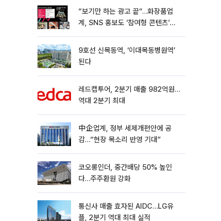
“보기만 하는 광고 끝“…화장품업
계, SNS 홍보도 ‘참여형 콘텐츠’로
변모[K뷰티 라방戰]
9호선 신목동역, ‘이대목동병원역’
된다
레드캡투어, 2분기 매출 982억원…
역대 2분기 최대
中企업계, 정부 세제개편안에 공
감…“현장 목소리 반영 기대”
코오롱인더, 중간배당 50% 높인
다…주주환원 강화
통신사 매출 효자된 AIDC…LG유
플, 2분기 역대 최대 실적