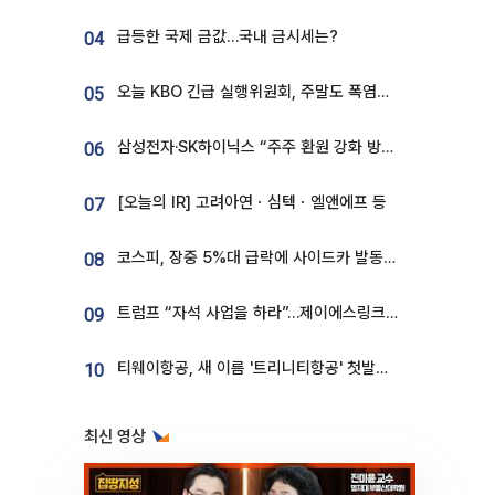
급등한 국제 금값…국내 금시세는?
04
오늘 KBO 긴급 실행위원회, 주말도 폭염취소 될까
05
삼성전자·SK하이닉스 “주주 환원 강화 방안 마련”
06
[오늘의 IR] 고려아연ㆍ심텍ㆍ엘앤에프 등
07
코스피, 장중 5%대 급락에 사이드카 발동…삼성·SK 동반 폭락
08
트럼프 “자석 사업을 하라”…제이에스링크, 비중국 영구자석 공급망 구축 속도
09
티웨이항공, 새 이름 '트리니티항공' 첫발…SSC 전략 본격화
10
최신 영상