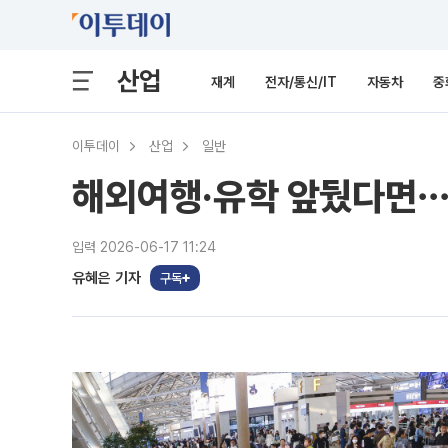
산업
재계
전자/통신/IT
자동차
중
이투데이
산업
일반
해외여행·유학 앞뒀다면
입력 2026-06-17 11:24
유혜은 기자
구독