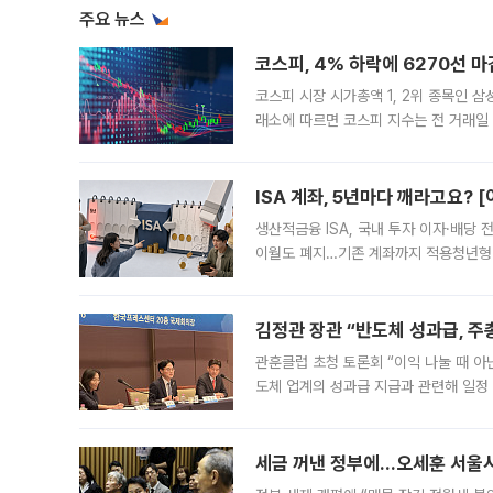
주요 뉴스
코스피, 4% 하락에 6270선 마
코스피 시장 시가총액 1, 2위 종목인 
래소에 따르면 코스피 지수는 전 거래일 대
1.81% 내린 6478.75에 출발한 코
다. 이날 오전
ISA 계좌, 5년마다 깨라고요? 
생산적금융 ISA, 국내 투자 이자·배당
이월도 폐지…기존 계좌까지 적용청년형 
는 5년마다 계좌를 해지하라는 건가요?”
편을
김정관 장관 “반도체 성과급, 
관훈클럽 초청 토론회 “이익 나눌 때 아
도체 업계의 성과급 지급과 관련해 일정
최근 상법·자본시장법 개정으로 기업 지
세금 꺼낸 정부에…오세훈 서울시장