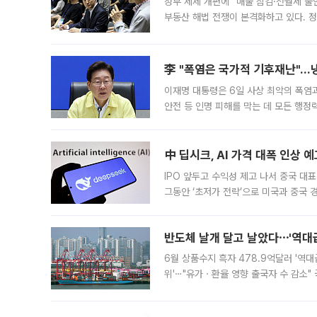
정부 세제 개편에 “매물 잠김·전월세 불
부동산 해법 전쟁이 본격화하고 있다. 
드를 꺼내자 서울시는 전·월세 부담만 
李 "폭염은 국가적 기후재난"…냉
이재명 대통령은 6일 사상 최악의 폭염
안전 등 인명 피해를 막는 데 모든 행
인프라 확충 계획을 내년도 예산안에 반
中 딥시크, AI 가격 대폭 인상 
IPO 앞두고 수익성 제고 나서 중국 대표
그동안 ‘초저가 전략’으로 미국과 중국
가된다. 블룸버그통신에 따르면 딥시크는
반도체 날개 달고 날았다⋯'역대급
6월 상품수지 흑자 478.9억달러 '역대
위'⋯"유가ㆍ환율 영향 출국자 수 감소" 
급 수출 호조가 매달 이어지면서 6월 
대 기