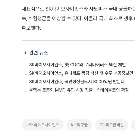
대표적으로 SK바이오사이언스와 사노피가 국내 공급하는 4가
W, Y 혈청군을 예방할 수 있다. 아울러 국내 최초로 생
확보했다.
관련 뉴스
SK바이오사이언스, 美 CDC와 로타바이러스 백신 개발
SK바이오사이언스, 유니세프 독감 백신 첫 수주⋯“공중보건 
SK바이오사이언스, 국민성장펀드서 3000억원 받는다
블랙록 토큰화 MMF, 유럽 시장 진출∙∙∙스테이블코인 확장
#SK바이오사이언스
#수막구균
#수막구균백신