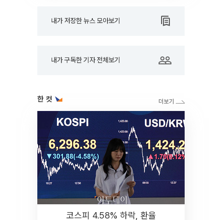
내가 저장한 뉴스 모아보기
내가 구독한 기자 전체보기
한 컷
코스피 4.58% 하락, 환율