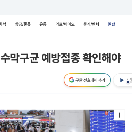
화학
항공/물류
유통
의료/바이오
중기/벤처
일반
⋯수막구균 예방접종 확인해야
기사
구글 선호매체 추가