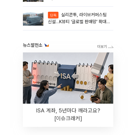
실리콘투, 라이브커머스팀
단독
신설…K뷰티 ‘글로벌 판매망’ 확대
속도[K뷰티 라방戰]
뉴스발전소
ISA 계좌, 5년마다 깨라고요?
[이슈크래커]