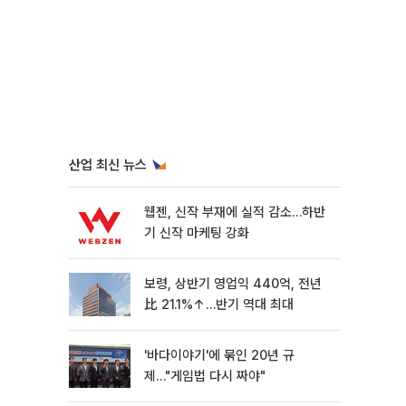
산업 최신 뉴스
웹젠, 신작 부재에 실적 감소…하반
기 신작 마케팅 강화
보령, 상반기 영업익 440억, 전년
比 21.1%↑…반기 역대 최대
'바다이야기'에 묶인 20년 규
제…"게임법 다시 짜야"