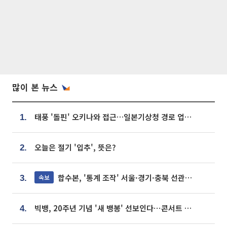
많이 본 뉴스
태풍 '돌핀' 오키나와 접근…일본기상청 경로 업데이트
1.
오늘은 절기 '입추', 뜻은?
2.
합수본, '통계 조작' 서울·경기·충북 선관위 등 추가 압수수색
속보
3.
빅뱅, 20주년 기념 '새 뱅봉' 선보인다⋯콘서트 앞두고 팝업 개최
4.