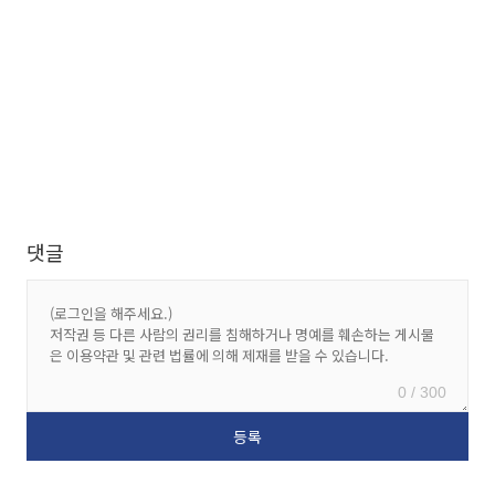
댓글
0 / 300