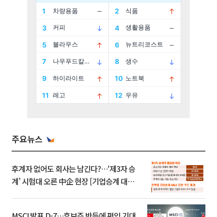
주요뉴스
후계자 없어도 회사는 남긴다?…‘제3자 승
계’ 시험대 오른 中企 현장 [기업승계 대전
환]
MSCI 발표 D-7…후보주 반등에 편입 기대