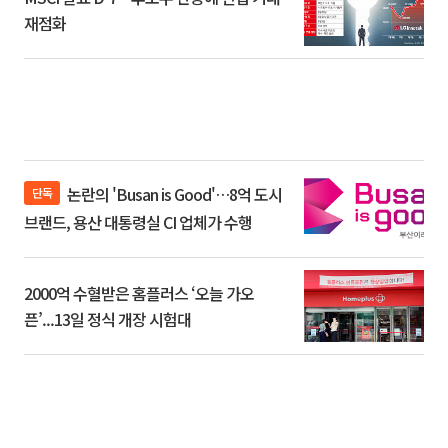
재점화
논란의 'Busan is Good'…8억 도시
단독
브랜드, 용산 대통령실 CI 업체가 수행
2000억 수혈받은 홈플러스 ‘오늘 가오
픈’...13일 정식 개장 시험대