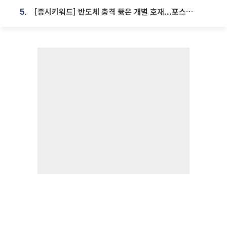
[증시키워드] 반도체 충격 뚫은 개별 호재...포스코퓨처엠·에코프로·한화솔루션 '눈길'
5.