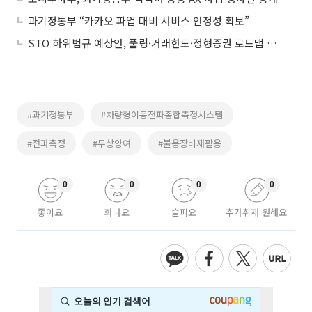
과기정통부 “카카오 파업 대비 서비스 안정성 확보”
STO 하위법규 예상안, 풀링·거래한도·정형증권 로드맵 제시
#과기정통부
#차량형이동전파종합측정시스템
#전파측정
#무상양여
#불용장비재활용
0
0
0
0
좋아요
화나요
슬퍼요
추가취재 원해요