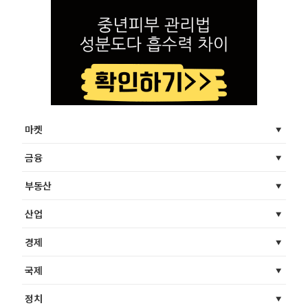
마켓
금융
부동산
산업
경제
국제
정치