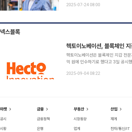
문)로 상황을 정리했다. “강의가 많아
2025-07-24 08:00
다. 메뉴마다 걸리는 시간을 파악한 거죠
넥스블록
헥토이노베이션, 블록체인 지갑
헥토이노베이션은 블록체인 지갑 전문기업 
억 원에 인수하기로 했다고 3일 공시했다. 이번 인수를 통해 헥토이노베이션은 스테이블
에 필수적인 지갑 기술과 서비스 및 가
2025-09-04 08:22
입이 가능해진다. 인수가 완료되면 
마켓
금융
부동산
산업
공시
금융정책
시장동향
재계
시황
은행
업계
전자/통신/IT