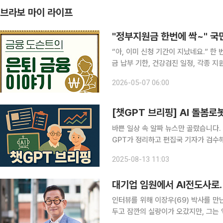
브라보 마이 라이프
"정부지원금 한번에 싹~" 
“아, 이미 신청 기간이 지났네요.” 한
금 납부 기한, 건강검진 일정, 각종 
일이 기억하기는 쉽지 않다. 문제는 정
2026-05-07 06:00
이럴 때 도
[챗GPT 브리핑] AI 돌봄로
바쁜 일상 속 알짜 뉴스만 골랐습니다.
GPT가 정리하고 편집국 기자가 검수해 전해드립니다. ◆“백신은 
확대 필요성 강조 주한영국대사관·한국G
2025-08-13 11:03
가들은 고령층 백신 접종이 질병·사망
대기업 임원에서 AI전도사로…
인터뷰를 위해 이장우(69) 박사를 만
두고 잠깐의 실랑이가 오갔지만, 그는