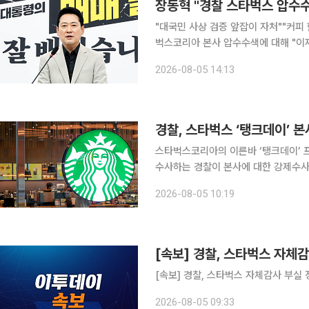
장동혁 "경찰 스타벅스 압수수
"대국민 사상 검증 앞잡이 자처""커피 한 잔의 자유까지 박탈
벅스코리아 본사 압수수색에 대해 "이
나선 것"이라고 비판했다. 장 대표는 5일 자신의 페이스북에 올린 글에서 이번 수사가 시민단체 고
2026-08-05 14:13
경찰, 스타벅스 ‘탱크데이’ 
스타벅스코리아의 이른바 ‘탱크데이’ 
수사하는 경찰이 본사에 대한 강제수사
은 정황을 확인한 경찰은 행사 기획 
2026-08-05 10:19
서울경찰청 광역수사단 공공범죄수사대는
[속보] 경찰, 스타벅스 자체
[속보] 경찰, 스타벅스 자체감사 부실 
2026-08-05 09:33