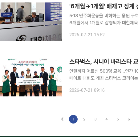
'6개월→1개월' 배재고 징
5·18 민주화운동을 비하하는 응원 구
6개월에서 1개월로 감경되자 대한체육회 민원 
민원 게시판에 따르면 ‘배재고 징계 감
2026-07-21 15:52
없습니다’, ‘혼낼 때 제대로 혼내는 것
스타벅스, 시니어 바리스타 
연말까지 어르신 500명 교육…연간 1
떼아트 대회도 개최 스타벅스 코리아는 한국시니어클럽협회와 함께 다음달부터 시니어 바리스타 교
육 지원 사업을 재개하고, 상생 교육장
2026-07-21 09:16
21일 밝혔다. 스타벅스는 올해
1
2
3
4
5
6