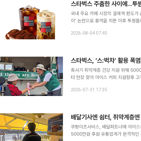
스타벅스 주춤한 사이에...투
국내 주요 카페 시장의 결제액 판도가 급격히 흔들리고 있다. 
이’ 논란으로 홍역을 치른 이후 투썸플레이스가
메가MGC커피 역시 월 결제액 1000억원 돌파를 눈
2026-08-04 07:45
지에이웍스 모바일인덱스 집계에 따르
스타벅스, ‘스:벅차’ 활용 폭
혹서기 취약계층 건강 지원 위해 500
터 현장 찾아 아이스 커피 지원향후 고객 
벅스 코리아가 폭염 취약계층의 건강한
2026-07-31 17:35
한 상생 활동을 전개했다고 31일 밝혔
배달기사엔 쉼터, 취약계층엔
쿠팡이츠서비스, 배달파트너에 아이스커
5000만원 후원 유통업계가 본격적인 폭염이 시작되면서 배달 파트너, 취약계층을 돕는 다양한 혹