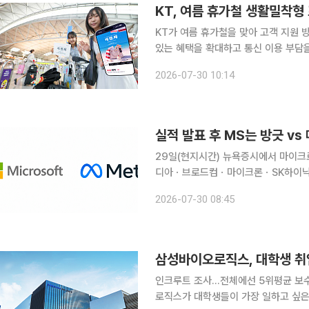
KT, 여름 휴가철 생활밀착형
KT가 여름 휴가철을 맞아 고객 지원 
있는 혜택을 확대하고 통신 이용 부담을
계와의 상생 노력도 강화한다. 이번 프로모션은 23일 배경훈 부총리 겸 과학기술정보통신부 장관과
2026-07-30 10:14
통신 3사 최고경영자(CEO) 간담회에
실적 발표 후 MS는 방긋 vs
29일(현지시간) 뉴욕증시에서 마이크
디아ㆍ브로드컴ㆍ마이크론ㆍSK하이닉
이 눈길을 끌었다. MS는 시간외에서 2%대의 강세를 띠고 있다. 분기 클라우드 매출 성장률이 월스
2026-07-30 08:45
트리트 예상치를 상회했다고 발표하자 
삼성바이오로직스, 대학생 취업
인크루트 조사…전체에선 5위평균 보수, 4
로직스가 대학생들이 가장 일하고 싶은 