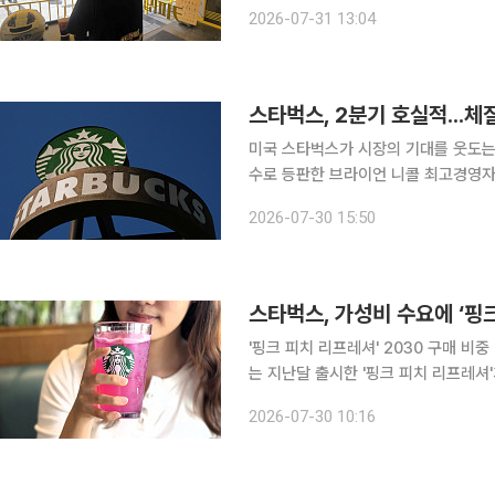
서기 지원에 나섰다. 31일 업계에 따
2026-07-31 13:04
스타벅스, 2분기 호실적...체
미국 스타벅스가 시장의 기대를 웃도는 
수로 등판한 브라이언 니콜 최고경영자(
조다. 29일(현지시간) CNBC에 따르면 스타벅스는 올해 2분기(자체 회계연도 3분기) 매출액이
2026-07-30 15:50
93억2000만달러(약 13조3940억
스타벅스, 가성비 수요에 ‘핑
'핑크 피치 리프레셔' 2030 구매 비중 
는 지난달 출시한 '핑크 피치 리프레셔'
다. 이달에는 '핑크 피치 코코넛 리프레셔
2026-07-30 10:16
치 리프레셔는 톨 사이즈 기준 4900