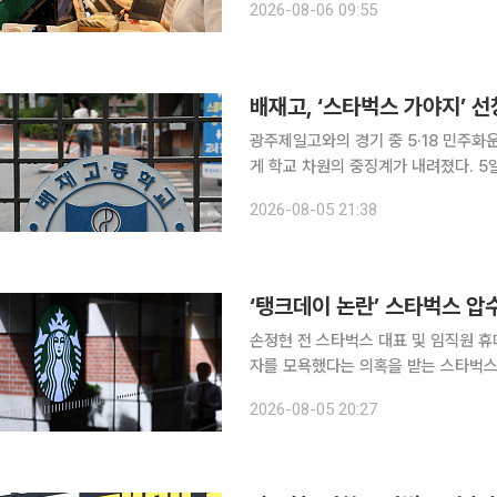
2026-08-06 09:55
교치과병원에서 기부금 전달식을 열고
배재고, ‘스타벅스 가야지’ 선
광주제일고와의 경기 중 5·18 민주
게 학교 차원의 중징계가 내려졌다. 5일 서울시교육청은 배재고가 최근 학생생활위원회를 열어 제
81회 청룡기 전국고교야구선수권대회에
2026-08-05 21:38
분했다고 밝혔다. 해당 구호를 따라 부
‘탱크데이 논란’ 스타벅스 
손정현 전 스타벅스 대표 및 임직원 휴대전화 확보 ‘탱크데이’ 프로모션으로 
자를 모욕했다는 의혹을 받는 스타벅스 본사가 경찰 
울청 광역수사단 공공범죄수사대는 이날 
2026-08-05 20:27
서울 강남구 역삼동 센터필드 빌딩 스