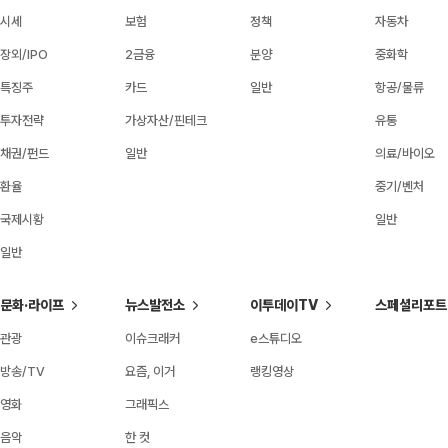
시세
보험
정책
자동차
장외/IPO
2금융
분양
중화학
특징주
카드
일반
항공/물류
투자전략
가상자산/핀테크
유통
채권/펀드
일반
의료/바이오
환율
중기/벤처
국제시황
일반
일반
문화·라이프
뉴스발전소
이투데이TV
스페셜리포트
관광
이슈크래커
e스튜디오
방송/TV
요즘, 이거
랭킹영상
영화
그래픽스
음악
한 컷