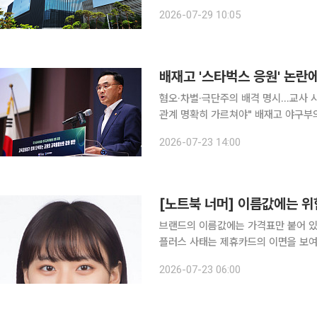
보상체계와 복지제도를 바탕으로 우수 인재 확보
2026-07-29 10:05
면 인크루트가 발표한 ‘2026 대학생이
배재고 '스타벅스 응원' 논
혐오·차별·극단주의 배격 명시…교사 
관계 명확히 가르쳐야" 배재고 야구부의 '스타벅스 응원' 논란으로 학교 민주시민교육의 실효성을
둘러싼 논란이 커지는 가운데 국가교
2026-07-23 14:00
다. 혐오와 차별, 허위정보 대응, 디
[노트북 너머] 이름값에는 
브랜드의 이름값에는 가격표만 붙어 있는 게
플러스 사태는 제휴카드의 이면을 보여
다. 법원이 회생절차 폐지를 결정한 뒤
2026-07-23 06:00
는 아직 지켜봐야 한다.