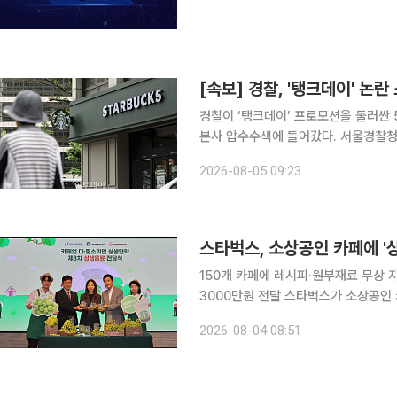
[속보] 경찰, '탱크데이' 논
경찰이 ‘탱크데이’ 프로모션을 둘러싼 
본사 압수수색에 들어갔다. 서울경찰청 광역수사단 공공범죄수사대는 5일 오전 서울 강남구 역삼동
센터필드 빌딩에 있는 스타벅스코리아 본사
2026-08-05 09:23
크데이 논란과 관련해 스타벅스코리아
스타벅스, 소상공인 카페에 '
150개 카페에 레시피·원부재료 무상 
3000만원 전달 스타벅스가 소상공인 카페의 경쟁력 강화를 위해 제8차 상생음료 '상주 샤인머스캣
에이드'를 개발해 전국 소상공인 카페
2026-08-04 08:51
로그램으로, 올해까지 누적 지원 규모는