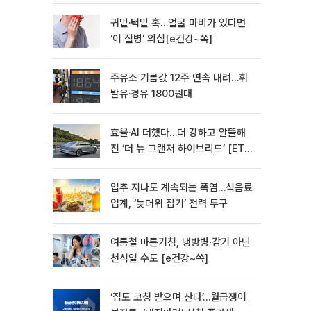
모빌리티]
귀밑·턱밑 혹…얼굴 마비가 있다면
‘이 질병’ 의심[e건강~쏙]
주유소 기름값 12주 연속 내려…휘
발유·경유 1800원대
효율·AI 더했다…더 강하고 알뜰해
진 ‘더 뉴 그랜저 하이브리드’ [ET의
모빌리티]
입추 지나도 계속되는 폭염…식음료
업계, ‘늦더위 잡기’ 전력 투구
여름철 마른기침, 냉방병‧감기 아닌
천식일 수도 [e건강~쏙]
‘집도 코칭 받으며 산다’…월급쟁이