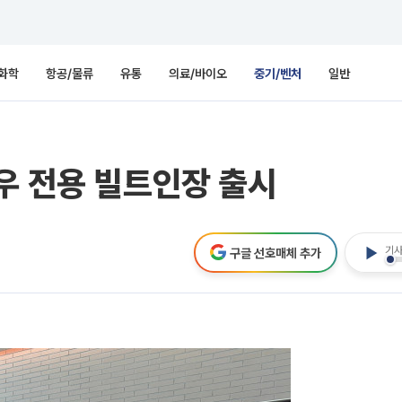
화학
항공/물류
유통
의료/바이오
중기/벤처
일반
우 전용 빌트인장 출시
기사
구글 선호매체 추가