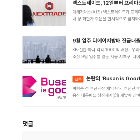
넥스트레이드, 12일부터 프리마
대체거래소(ATS) 넥스트레이드가 프리
내 상·하한가 주문을 한시적으로 금지하
가 체결 사례와 관련해 설명자료를 내고
9월 입주 디에이치방배 잔금대출
KB·신한·하나 각각 1000억 배정…우
조정 9월 입주를 앞둔 서울 서초구 ‘디
은행과 NH농협은행도 대출 취급을 검토
민은행
논란의 'Busan is Go
단독
박형준 전 부산시장 재임 당시 추진된 부산
용산 대통령실 상징체계(CI) 개발에 참
도시브랜드 사업이 공개 이후 시민 공감
댓글