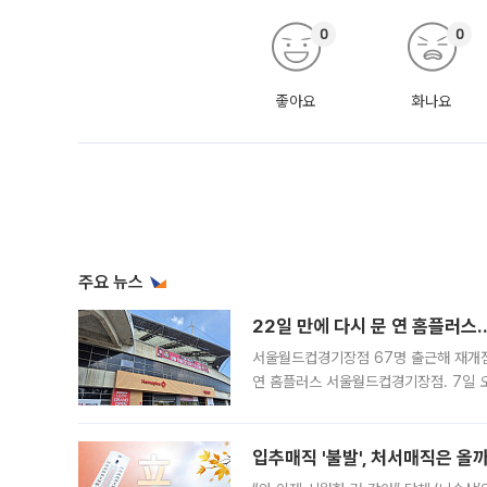
0
0
좋아요
화나요
주요 뉴스
22일 만에 다시 문 연 홈플러스
서울월드컵경기장점 67명 출근해 재개점 
연 홈플러스 서울월드컵경기장점. 7일 
우유, 과일 같은 신선식품이 차근차근 자
입추매직 '불발', 처서매직은 올