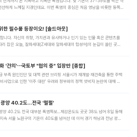
’의 단계까지 온 지독하고 지독한 폭염입니다. 낮 기온이 37~39도를 찍는 극
 선선하게 느껴질 지경인데요. 이번 폭염의 중심은 처음 영남을 비롯한 동쪽
 북서풍이 산맥을 넘어 영남 쪽으로 내려오면서 뜨겁고 건조해졌는데요.
 위한 필수품 등장이오! [솔드아웃]
합니다. 자신의 취향, 가치관과 유사하거나 인기 있는 인물 혹은 콘텐츠를
'가 자리 잡은 오늘, 잘파세대(Z세대와 알파세대의 합성어)의 눈길이 쏠린 곳은
리는 공연장. 응원봉만큼이나 눈에 띄는 게 있습니다. 공연이 시작되기
 '건의'⋯국토부 "협의 중" 입장만 [종합]
급 부족 원인진단 및 대책 관련 브리핑 서울시가 재개발·재건축을 통한 주택
비사업으로 인한 '이주 대란' 우려와 정부와의 정책 엇박자 논란에 대해 정
실장은 2031년까지 31만 가구 착공 목표에 차질이 없다는 입장이나,
·광양 40.2도…전국 '펄펄'
·광양 40.2도 전국 대부분 폭염특보…체감온도도 곳곳 38도 넘어 8일 동해
지속 서울 노원구의 기온이 40도를 넘어선 데 이어 경기 하남과 전남 광양
. 전국 대부분 지역에 폭염특보가 내려진 가운데 곳곳에서 39~40도 안팎