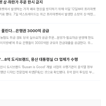
켓 상·하한가 주문 한시 금지
마켓에서 발생하는 가격 왜곡 현상을 방지하기 위해 이달 12일부터 프리마켓
기로 했다. 7일 넥스트레이드는 최근 프리마켓에서 발생한 소량의 상·하한
, 주문 오류로 인한 가격 급등락을 최소화하기 위한 비상 대응방안을 발표
 풀린다…은행권 3000억 공급
리·농협도 취급 검토 당국 실수요자 공급 주문…분양가·필요자금 반영해 한도
에이치방배’에 주요 은행들이 3000억원 규모의 잔금대출을 공급한다. 우리
하고 있어 향후 공급 규모가 늘어날 전망이다. 7일 금융권에 따르면 KB국
od'…8억 도시브랜드, 용산 대통령실 CI 업체가 수행
시 도시브랜드 ‘Busan is Good’ 개발 사업의 수행기관이 윤석열 정부
여했던 디자인 전문업체 피앤(P&)인 것으로 확인됐다. 8억 원이 투입된 부산
 부족과 디자인 정체성 논란에 휩싸였던 만큼, 사업 선정 과정과 결과물에