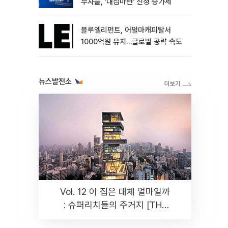
부자들, ‘내집마련’ 신청 증가세
블루엘리펀트, 어펄마캐피탈서
1000억원 유치…글로벌 공략 속도
뉴스발전소
Vol. 12 이 집은 대체 얼마일까
: 슈퍼리치들의 주거지 [THE
RARE]