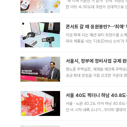
“와 이제 시원한 거 같아” 단체 ‘뇌손상
한 더위 속 30도대 초반이 상대적으로
지역에 있었습니다. 7월 말에는 서풍과
콘서트 갈 때 응원봉만?⋯'최애'
지금 화제 되는 패션·뷰티 트렌드를 소개
따라 제품을 사는 '디토(Ditto) 소비
어디일까요? 아이돌 콘서트 시작을 기다
서울시, 정부에 정비사업 규제 완화
명노준 주택실장, 재개발·재건축 주택공
공급 확대 방침을 거듭 강조한 가운데 정
면 반박하고 나섰다. 명노준 서울시 주택
서울 40도 찍더니 하남 40.8도
서울ㆍ노원 40.2도 이어 하남 40.8도
안 비 시작·내륙 소나기…무더위·열대야 
에서도 40도를 웃도는 기온이 관측됐다
의 극심한