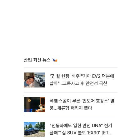
산업 최신 뉴스
'굿 윌 헌팅' 배우 "기아 EV2 덕분에
살아"…교통사고 후 안전성 극찬
폭염·스콜이 부른 ‘인도어 호캉스’ 열
풍…체류형 패키지 뜬다
"전동화에도 입힌 안전 DNA" 전기
플래그십 SUV 볼보 'EX90' [ET의