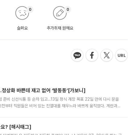
0
0
슬퍼요
추가취재 원해요
…정상화 바쁜데 재고 없어 ‘발동동’[가보니]
준비 신선식품 등 순차 입고…13일 정식 개장 목표 22일 만에 다시 문을
오전부터 직원들은 비어 있는 진열대를 채우느라 바쁘게 움직였다. 계란과
리를 잡기 시작했지만, 매장 곳곳엔 여전히 텅 빈 매대가 먼저 눈에 들어왔
까요? [해시태그]