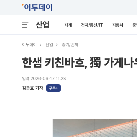
산업
재계
전자/통신/IT
자동차
중
이투데이
산업
중기/벤처
한샘 키친바흐, 獨 가게나
입력 2026-06-17 11:28
김동효 기자
구독