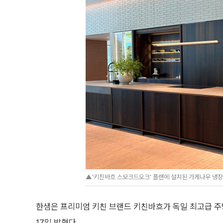
▲'키친바흐 스모크드오크' 플랜에 설치된 가게나우 냉장
한샘은 프리미엄 키친 브랜드 키친바흐가 독일 최고급 주
17일 밝혔다.