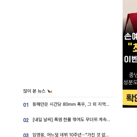
많이 본 뉴스
동해안은 시간당 80㎜ 폭우, 그 외 지역은 폭염…‘극과 극 날씨’
01
[내일 날씨] 폭염 한풀 꺾여도 무더위 계속⋯동해안 이틀 연속 비
02
임영웅, 어느덧 데뷔 10주년⋯"가진 것 없던 시절, 내 앞엔 20명의 팬뿐"
03