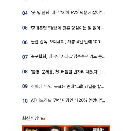
'굿 윌 헌팅' 배우 "기아 EV2 덕분에 살아"…교통사고 후 안전성 극찬
04
05
李대통령 “청년이 결혼 망설이는 일 없어야...제도상 불이익 조사”
놀란 감독 '오디세이', 개봉 4일 만에 100만 돌파⋯'왕사남' 보다 빠르다
06
축구협회, 대국민 사과…"압수수색·카드 논란 사죄, 강도 높은 쇄신"
07
08
'불명' 문세윤, 故 터틀맨 빈자리 채웠다…'거북이' 눈물의 최종 우승
09
추미애 "우리 목표는 연대"…故 강일출 할머니 흉상 제막
AT마드리드 ‘7번’ 이강인 “120% 쏟겠다”⋯시메오네 감독 “필요한 선수”
10
최신 영상