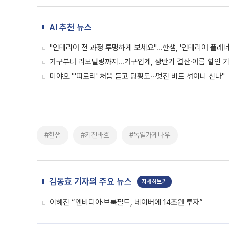
AI 추천 뉴스
"인테리어 전 과정 투명하게 보세요"...한샘, '인테리어 플래너
가구부터 리모델링까지...가구업계, 상반기 결산·여름 할인 
미야오 "'띠로리' 처음 듣고 당황도⋯멋진 비트 섞이니 신나"
#한샘
#키친바흐
#독일가게나우
김동효 기자의 주요 뉴스
자세히보기
이해진 “엔비디아·브룩필드, 네이버에 14조원 투자”