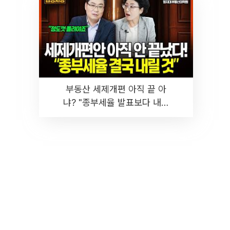
부동산 세제개편 아직 끝 아
냐? "종부세율 발표보다 내릴
것" 장기거주·양도세 전망 I 집
땅지성 I 김인만, 진미윤