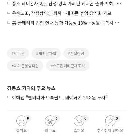
중소 레미콘사 2곳, 삼성 평택 가려던 레미콘 출하 막혀...파업 장기화 국면
운송노조, 잠정합의안 퇴짜…레미콘 휴업 장기화 기로
美 클래리티 법안 연내 통과 가능성 13%…상원 문턱서 제동
#레미콘
#레미콘파업
#건설현장
#레미콘운송파업
#수도권레미콘제조사
김동효 기자의 주요 뉴스
이해진 “엔비디아·브룩필드, 네이버에 14조원 투자”
0
0
0
0
좋아요
화나요
슬퍼요
추가취재 원해요