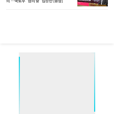
의'⋯국토부 "협의 중" 입장만 [종합]