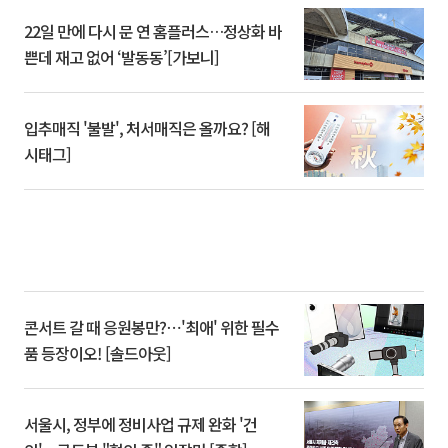
22일 만에 다시 문 연 홈플러스…정상화 바
쁜데 재고 없어 ‘발동동’[가보니]
입추매직 '불발', 처서매직은 올까요? [해
시태그]
콘서트 갈 때 응원봉만?⋯'최애' 위한 필수
품 등장이오! [솔드아웃]
서울시, 정부에 정비사업 규제 완화 '건