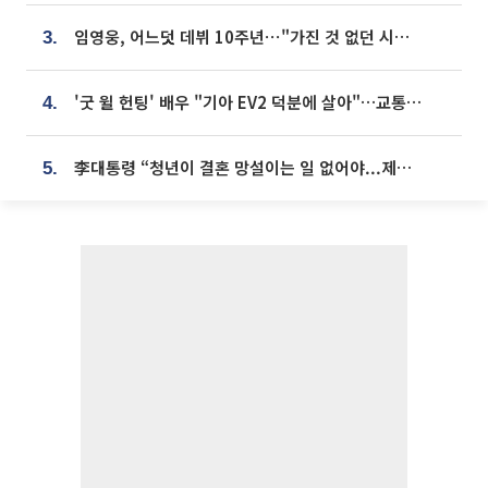
임영웅, 어느덧 데뷔 10주년⋯"가진 것 없던 시절, 내 앞엔 20명의 팬뿐"
3.
'굿 윌 헌팅' 배우 "기아 EV2 덕분에 살아"…교통사고 후 안전성 극찬
4.
李대통령 “청년이 결혼 망설이는 일 없어야...제도상 불이익 조사”
5.