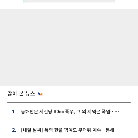
많이 본 뉴스
동해안은 시간당 80㎜ 폭우, 그 외 지역은 폭염…‘극과 극 날씨’
1.
[내일 날씨] 폭염 한풀 꺾여도 무더위 계속⋯동해안 이틀 연속 비
2.