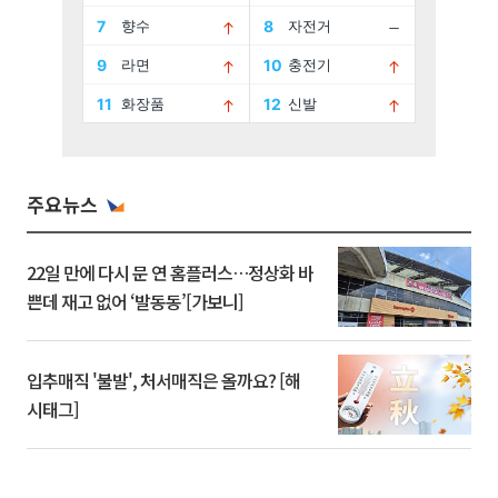
주요뉴스
22일 만에 다시 문 연 홈플러스…정상화 바
쁜데 재고 없어 ‘발동동’[가보니]
입추매직 '불발', 처서매직은 올까요? [해
시태그]