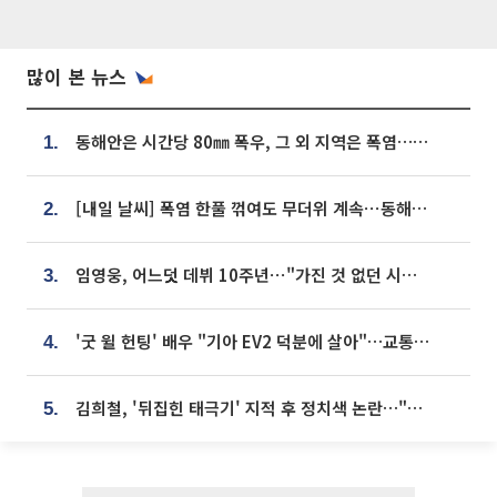
많이 본 뉴스
동해안은 시간당 80㎜ 폭우, 그 외 지역은 폭염…‘극과 극 날씨’
1.
[내일 날씨] 폭염 한풀 꺾여도 무더위 계속⋯동해안 이틀 연속 비
2.
임영웅, 어느덧 데뷔 10주년⋯"가진 것 없던 시절, 내 앞엔 20명의 팬뿐"
3.
'굿 윌 헌팅' 배우 "기아 EV2 덕분에 살아"…교통사고 후 안전성 극찬
4.
김희철, '뒤집힌 태극기' 지적 후 정치색 논란…"좌우 떠나 우리나라 국기"
5.