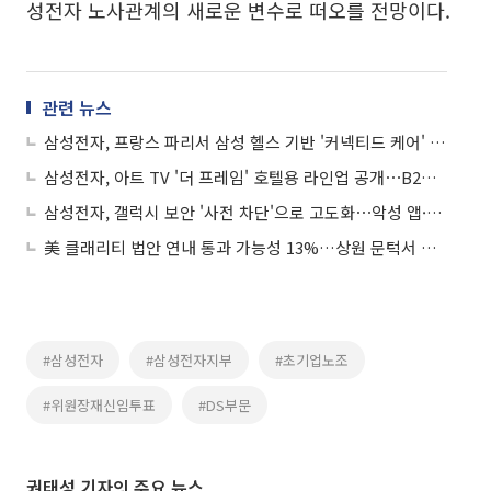
성전자 노사관계의 새로운 변수로 떠오를 전망이다.
관련 뉴스
삼성전자, 프랑스 파리서 삼성 헬스 기반 '커넥티드 케어' 선보여
삼성전자, 아트 TV '더 프레임' 호텔용 라인업 공개⋯B2B 공략
삼성전자, 갤럭시 보안 '사전 차단'으로 고도화⋯악성 앱·메시지·보이스피싱 대응 강화
美 클래리티 법안 연내 통과 가능성 13%…상원 문턱서 제동
#삼성전자
#삼성전자지부
#초기업노조
#위원장재신임투표
#DS부문
권태성 기자의 주요 뉴스