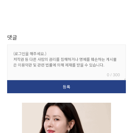
댓글
0 / 300