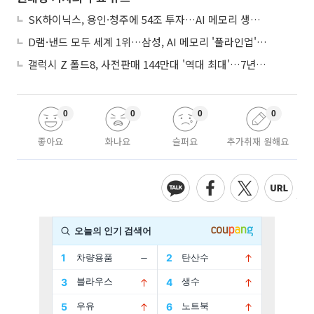
SK하이닉스, 용인·청주에 54조 투자…AI 메모리 생산기지 키운다
D램·낸드 모두 세계 1위…삼성, AI 메모리 '풀라인업'으로 승부
갤럭시 Z 폴드8, 사전판매 144만대 '역대 최대'…7년만에 갤노트10 기록 넘어
0
0
0
0
좋아요
화나요
슬퍼요
추가취재 원해요