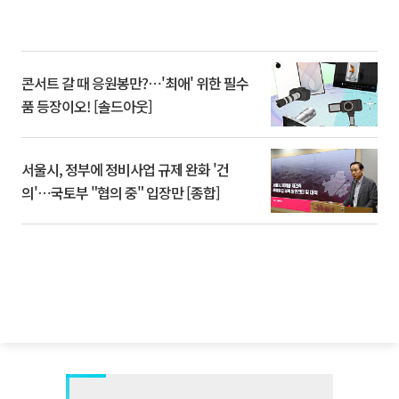
콘서트 갈 때 응원봉만?⋯'최애' 위한 필수
품 등장이오! [솔드아웃]
서울시, 정부에 정비사업 규제 완화 '건
의'⋯국토부 "협의 중" 입장만 [종합]