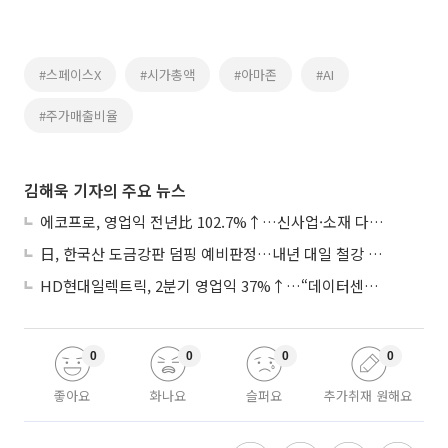
#스페이스X
#시가총액
#아마존
#AI
#주가매출비율
김해욱 기자의 주요 뉴스
에코프로, 영업익 전년比 102.7%↑…신사업·소재 다각화 박차
日, 한국산 도금강판 덤핑 예비판정…내년 대일 철강 수출 ‘빨간불’
HD현대일렉트릭, 2분기 영업익 37%↑…“데이터센터 사업, 새로운 성장 축”
0
0
0
0
좋아요
화나요
슬퍼요
추가취재 원해요