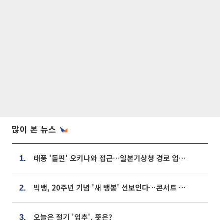
많이 본 뉴스
태풍 '돌핀' 오키나와 접근…일본기상청 경로 업데이트
1.
빅뱅, 20주년 기념 '새 뱅봉' 선보인다⋯콘서트 앞두고 팝업 개최
2.
오늘은 절기 '입추', 뜻은?
3.