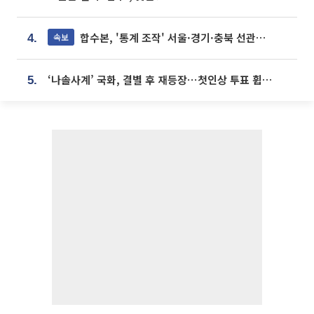
합수본, '통계 조작' 서울·경기·충북 선관위 등 추가 압수수색
속보
4.
‘나솔사계’ 국화, 결별 후 재등장⋯첫인상 투표 휩쓸고 ‘인기녀’ 등극
5.