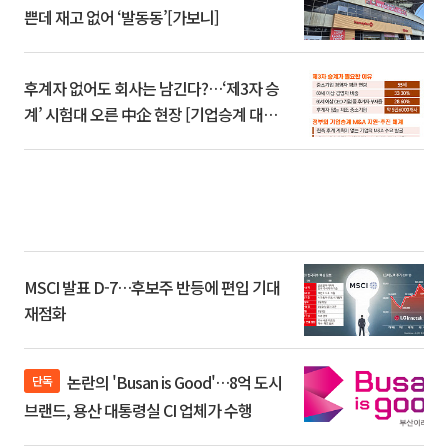
쁜데 재고 없어 ‘발동동’[가보니]
후계자 없어도 회사는 남긴다?…‘제3자 승
계’ 시험대 오른 中企 현장 [기업승계 대전
환]
MSCI 발표 D-7…후보주 반등에 편입 기대
재점화
논란의 'Busan is Good'…8억 도시
단독
브랜드, 용산 대통령실 CI 업체가 수행