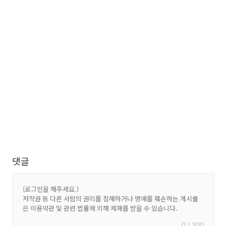
댓글
0 / 300