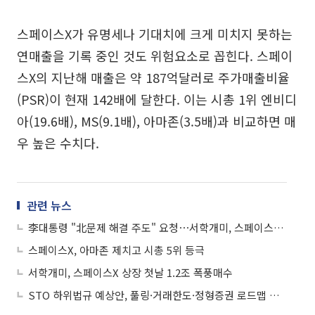
스페이스X가 유명세나 기대치에 크게 미치지 못하는
연매출을 기록 중인 것도 위험요소로 꼽힌다. 스페이
스X의 지난해 매출은 약 187억달러로 주가매출비율
(PSR)이 현재 142배에 달한다. 이는 시총 1위 엔비디
아(19.6배), MS(9.1배), 아마존(3.5배)과 비교하면 매
우 높은 수치다.
관련 뉴스
李대통령 "北문제 해결 주도" 요청⋯서학개미, 스페이스X '폭풍 매수' 外
스페이스X, 아마존 제치고 시총 5위 등극
서학개미, 스페이스X 상장 첫날 1.2조 폭풍매수
STO 하위법규 예상안, 풀링·거래한도·정형증권 로드맵 제시