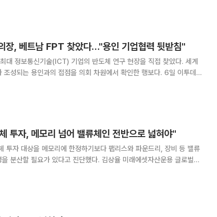
에 탄력적인 반등 랠리가 나타날 것이라는 전
장, 베트남 FPT 찾았다…"용인 기업협력 뒷받침"
대 정보통신기술(ICT) 기업의 반도체 연구 현장을 직접 찾았다. 세계
성되는 용인과의 접점을 의회 차원에서 확인한 행보다. 6일 이투데이
시의회는 베트남 다낭시 공식 방문 이틀째인 5일 FPT 하이테크·반도체
PT 소프트웨어 컴플렉스를 방문해 인공지능(
체 투자, 메모리 넘어 밸류체인 전반으로 넓혀야"
 투자 대상을 메모리에 한정하기보다 팹리스와 파운드리, 장비 등 밸류
필요가 있다고 진단했다. 김상율 미래에셋자산운용 글로벌
국 인공지능(AI) 반도체 관련 웹세미나에서 지난 7월 국내 증시 조정이 반
른 주가 상승 이후 메모리 종목에 낙폭이 집중된