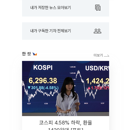
내가 저장한 뉴스 모아보기
내가 구독한 기자 전체보기
한 컷
코스피 4.58% 하락, 환율