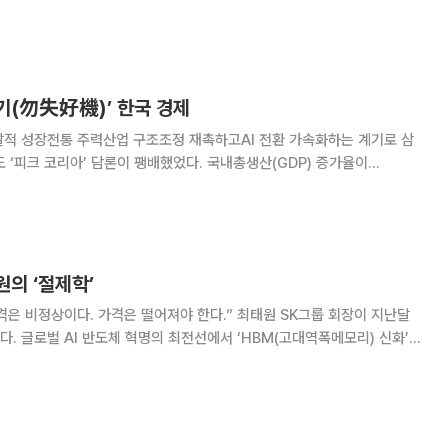
면 김경륜 삼성전자 D램개발실 상무는 미국 캘리포니아주 샌타클래라컨벤
 ‘FMS 2026’에서
기(勿失好機)’ 한국 경제
발적 성장전통 주력산업 구조조정 재촉하고AI 전환 가속화하는 계기로 삼
1.5%, 2.2%, 1.1%에 머물러 평상시 기준 사상 최저수준을 기록하였다. 급
출산율, 생산성 향상의 추세적 둔
원의 ‘절제학’
이다. 가격은 떨어져야 한다.” 최태원 SK그룹 회장이 지난달
. 글로벌 AI 반도체 혁명의 최전선에서 ‘HBM(고대역폭메모리) 신화’를
있는 수장의 입에서 나온 말 치고는 자못 뼈아프게 들린다. 증권가 일각
주가 피크아웃(정점 통과)’의 신호탄