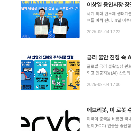
이상일 용인시장·장
세계 최대 반도체 생태계
삐를 바짝 죈다. 4일 이투데이 취재를 종합하면, 이상일 용인특례시장은 용인특례시와 우호협약을
체결한 베트남 다낭시의 공
2026-08-04 17:23
이번 방문에는 장정순 용
글로벌 금리 불확실성 완
되고 인공지능(AI) 산업
다. 4일 한국거래소에 따르면 코스피 지수는 전 거래일 대비 101.50포인트(1.62%) 오른
2026-08-04 17:00
6358.95에 거래를 마쳤
에브리봇, 미 로봇 
미국이 중국을 비롯한 국
원회(FCC) 인증을 중단