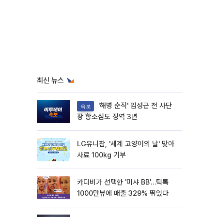
최신 뉴스
'해병 순직' 임성근 전 사단
속보
장 항소심도 징역 3년
LG유니참, '세계 고양이의 날' 맞아
사료 100kg 기부
카디비가 선택한 '미샤 BB'…틱톡
1000만뷰에 매출 329% 뛰었다