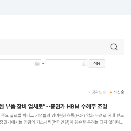
~
적용
정확도순
최신순
 이젠 부품·장비 업체로"⋯증권가 HBM 수혜주 조명
주요 글로벌 빅테크 기업들의 잉여현금흐름(FCF) 악화 우려로 국내 반도
, 증권가에서는 업황의 기초체력(펀더멘털)이 훼손될 우려는 크지 않다며
6일 금융투자업계에 따르면 증권사들은 공통적으