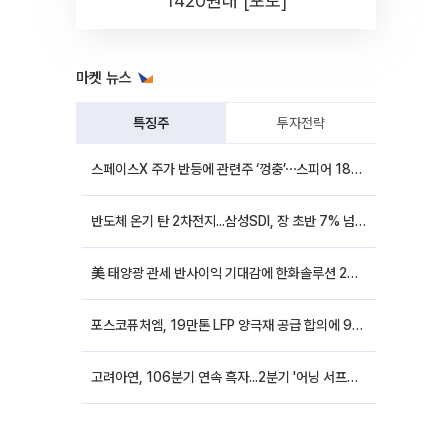
1420원대 [포토]
마켓 뉴스
특징주
투자전략
스페이스X 주가 반등에 관련주 ‘껑충’⋯스피어 18%ㆍ에이치브이엠 12%↑
반도체 온기 탄 2차전지...삼성SDI, 장 초반 7% 넘게 껑충
美 태양광 관세 반사이익 기대감에 한화솔루션 20%대·OCI홀딩스 14%대 급등
포스코퓨처엠, 19만톤 LFP 양극재 공급 합의에 9%대 강세
고려아연, 106분기 연속 흑자...2분기 '어닝 서프라이즈'에 장 초반 12%대 강세