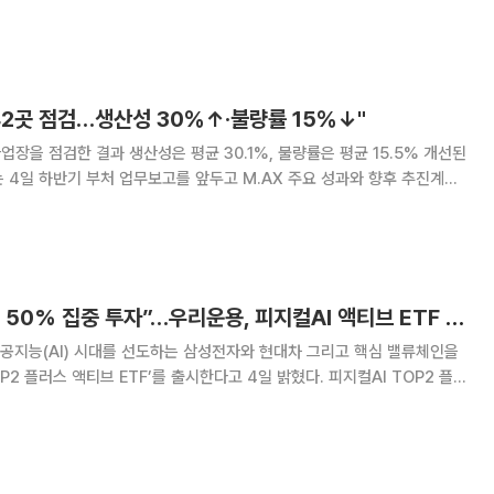
가 될 전망이다. 여기에 에브리봇은 휴머노이드에 두뇌
어를 탑재하기 위한 협력에 속도를 내고 있
42곳 점검…생산성 30％↑·불량률 15％↓"
업장을 점검한 결과 생산성은 평균 30.1%, 불량률은 평균 15.5% 개선된
프로젝트를 통해 그간 170
“삼성전자·현대차에 50% 집중 투자”…우리운용, 피지컬AI 액티브 ETF 출시
공지능(AI) 시대를 선도하는 삼성전자와 현대차 그리고 핵심 밸류체인을
러스 액티브 ETF’를 출시한다고 4일 밝혔다. 피지컬AI TOP2 플러
자와 현대차를 각각 25%씩 총 50% 비중으로 집중 투자하고, 피지컬AI
밸류체인 기업을 전략적으로