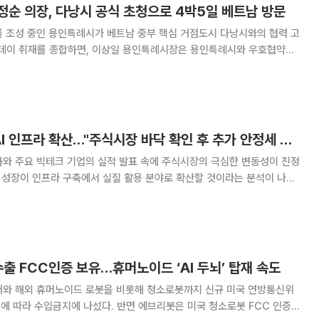
정순 의장, 다낭시 공식 초청으로 4박5일 베트남 방문
를 조성 중인 용인특례시가 베트남 중부 핵심 거점도시 다낭시와의 협력 고
식 초청을 받아 4일부터 8일까지 4박5일 일정으로 다낭시를 방문한다.
인특례시의회 의장, 신나연 자치행정위원장, 강영
금리 불안 진정 속 AI 인프라 확산…"주식시장 바닥 확인 후 추가 안정세 전망"
화와 주요 빅테크 기업의 실적 발표 속에 주식시장의 극심한 변동성이 진정
의 성장이 인프라 구축에서 실질 활용 분야로 확산할 것이라는 분석이 나왔
다. 최근 국내 증시는 AI 반도체 관
수출 FCC인증 보유…휴머노이드 ‘AI 두뇌’ 탑재 속도
내와 해외 휴머노이드 로봇을 비롯해 청소로봇까지 신규 미국 연방통신위
함에 따라 수입금지에 나섰다. 반면 에브리봇은 미국 청소로봇 FCC 인증을