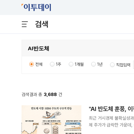
검색
전체
1주
1개월
1년
직접입력
검색결과 총
3,688
건
"AI 반도체 훈풍,
최근 거시경제 불확실성과 
체 주가가 급락한 가운데
반도체 부품·장비주를 수혜주로 지목하고 나섰다. 