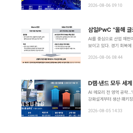
는 ‘소버린 AI 대형언어모
2026-08-06 09:10
를 사용하고 있다고 밝혔다
삼일PwC "올해 글로
AI를 중심으로 산업 재편
보이고 있다. 경기 회복에
시장을 이끄는 가운데 하
2026-08-06 08:44
다. 삼일PwC는 이 같은
D램·낸드 모두 세계
AI 메모리 전 영역 공략
강화설계부터 생산·패키징까지 End-to-En
zNAND-O)를 공개한 것
2026-08-05 14:33
라인업' 전략을 본격화했