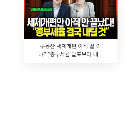
부동산 세제개편 아직 끝 아
냐? "종부세율 발표보다 내릴
것" 장기거주·양도세 전망 I 집
땅지성 I 김인만, 진미윤