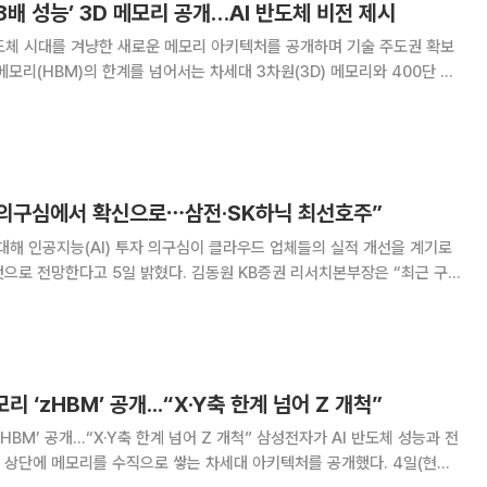
8배 성능’ 3D 메모리 공개…AI 반도체 비전 제시
도체 시대를 겨냥한 새로운 메모리 아키텍처를 공개하며 기술 주도권 확보
메모리(HBM)의 한계를 넘어서는 차세대 3차원(3D) 메모리와 400단 이
 메모리 시장 선점 의지를 드러냈다. 삼성전자는 4~6일(현지시
타클라라 컨벤션센터에서 열린 'FMS(
I 의구심에서 확신으로⋯삼전·SK하닉 최선호주”
대해 인공지능(AI) 투자 의구심이 클라우드 업체들의 실적 개선을 계기로
일 밝혔다. 김동원 KB증권 리서치본부장은 “최근 구
우드서비스제공자(CSP) 업체들은 실적 컨퍼런스콜을 통해 2028년까지 클
실상 완료됐다고 밝혔다”며 “향후 3
리 ‘zHBM’ 공개...“X·Y축 한계 넘어 Z 개척”
..“X·Y축 한계 넘어 Z 개척” 삼성전자가 AI 반도체 성능과 전
 상단에 메모리를 수직으로 쌓는 차세대 아키텍처를 공개했다. 4일(현지