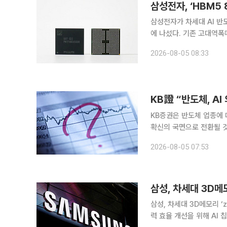
삼성전자, ‘HBM5 
삼성전자가 차세대 AI 반
에 나섰다. 기존 고대역폭
상 낸드플래시를 처음 공개하며 AI
2026-08-05 08:33
간) 미국 캘리포니아주 산
KB證 “반도체, A
KB증권은 반도체 업종에 
확신의 국면으로 전환될 것으로 전망한다고 5
글, 아마존 등 주요 클라
2026-08-05 07:53
라우드 생산능력 예약이 사
삼성, 차세대 3D메모
삼성, 차세대 3D메모리 ‘zHBM’ 공개.
력 효율 개선을 위해 AI 칩