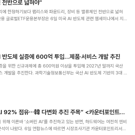
 전반으로 넓혀야"
메모리에 한정하기보다 팹리스와 파운드리, 장비 등 밸류체인 전반으로 넓혀
 이후 메모리 종목에 낙
I 반도체 실증에 600억 투입…제품·서비스 개발 추진
실증을 위한 신규과제에 총 600억원 이상을 투입해 2027년 말까지 국산
정보통신부는 국산 AI 반도체 기반의 3대 실
를 개최한다고 6일 밝혔다. 이번 행사는 산업과 일상을 혁신할 국산 AI
품·서비스를 신속 개발·확산하기
“엔비디아, 소버린AI 92% 점유⋯韓 다변화 추진 주목” <카운터포인트리서치>
 위해 이른바 ‘소버린 AI’를 추진하고 있는 반면, 하드웨어는 여전히 엔비
면 시장조사기관 카운터포인트리서치