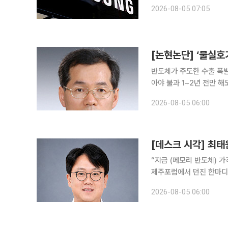
시간) 로이터통신에 따르
2026-08-05 07:05
션센터에서 열린 메모리 행사
[논현논단] ‘물실호
반도체가 주도한 수출 폭
아야 불과 1~2년 전만 해도 ‘피크 코리아’ 담론이 팽배했었다. 국내총생산(GDP) 증가율이
2023~2025년 중 각각 
2026-08-05 06:00
속한 고령화와 세계 최저 
[데스크 시각] 최태
“지금 (메모리 반도체) 가격은 비정상
제주포럼에서 던진 한마디다
집필하며 시장을 선도하고 
2026-08-05 06:00
에서는 이 발언을 두고 ‘