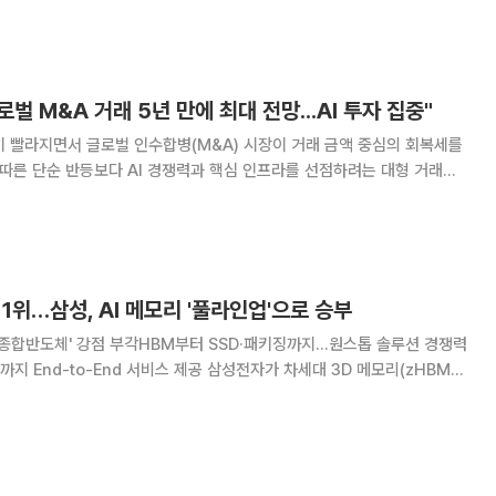
델(LLM) 연구보고서’에서 전 세계 독자 AI 92.4%가 엔비디아 AI 반도체
. 엔비디아에 이은 2위는 AM
벌 M&A 거래 5년 만에 최대 전망...AI 투자 집중"
이 빨라지면서 글로벌 인수합병(M&A) 시장이 거래 금액 중심의 회복세를
 따른 단순 반등보다 AI 경쟁력과 핵심 인프라를 선점하려는 대형 거래가
반기에도 성장성과 전략적 가치가 검증된 자산으로 자본이 집중될 전망이
 내용을 담은 ‘2026년 하반기 M&A
 1위…삼성, AI 메모리 '풀라인업'으로 승부
…'종합반도체' 강점 부각HBM부터 SSD·패키징까지…원스톱 솔루션 경쟁력
d 서비스 제공 삼성전자가 차세대 3D 메모리(zHBMㆍ
은 단순히 신제품을 선보인 차원을 넘어 AI 메모리 전 영역을 아우르는 '풀
다는 의미가 크다. 고대역폭메모