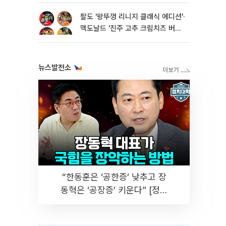
팔도 '왕뚜껑 리니지 클래식 에디션'·
맥도날드 '진주 고추 크림치즈 버거'
외[나왔다 신상]
뉴스발전소
“한동훈은 ‘공한증’ 낮추고 장
동혁은 ‘공장증’ 키운다” [정치
대학]