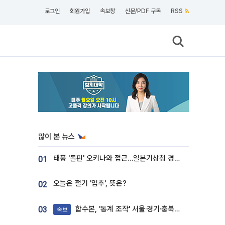
로그인
회원가입
속보창
신문/PDF 구독
RSS
많이 본 뉴스
태풍 '돌핀' 오키나와 접근…일본기상청 경로 업데이트
01
오늘은 절기 '입추', 뜻은?
02
합수본, '통계 조작' 서울·경기·충북 선관위 등 추가 압수수색
03
속보