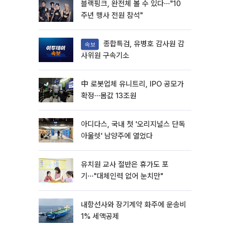
블랙핑크, 완전체 볼 수 있다⋯"10
주년 행사 전원 참석"
종합특검, 유병호 감사원 감
속보
사위원 구속기소
中 로봇업체 유니트리, IPO 공모가
확정⋯몸값 13조원
아디다스, 국내 첫 '오리지널스 단독
아울렛' 남양주에 열었다
유치원 교사 절반은 휴가도 포
기⋯"대체인력 없어 눈치만"
내항선사와 장기계약 화주에 운송비
1% 세액공제