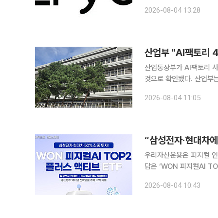
받고 아마존 등을 통해 판매하고 있어 기회
2026-08-04 13:28
역할을 하는 AI 소프트웨
산업부 "AI팩토리 
산업통상부가 AI팩토리 사
것으로 확인됐다. 산업부는 4일 하반기 부처 업무보고를 앞두고 M.AX 주요 성과와 향후 추진계획
을 발표했다. M.AX 성과는 반도체·자동차·조선 등 실제 제조현장에서 구체적인 수치로 나타났다.
2026-08-04 11:05
산업부는 AI팩토리 선도 
우리자산운용은 피지컬 인
담은 ‘WON 피지컬AI TOP2 플
스 액티브 ETF는 삼성전
2026-08-04 10:43
생태계를 구성하는 핵심 