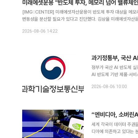
미래에셋운용 "반도체 투자, 메모리 넘어 밸류체인
[IMG::CENTER] 미래에셋자산운용이 반도체 투자 대상을 
변동성을 분산할 필요가 있다고 진단했다. 김상율 미래에셋자산운용 글로벌ETF운용본부장은 6일 미국 AI 반도체 관련 웹세미나에서 지난
7월 국내 증시 조정이 반도체 업황 악화보다는 가파른 주가 상승
2026-08-06 14:22
과기정통부, 국산 A
정부가 국산 AI 반도체 
AI 반도체 기반 제품·서비스 개발을 추진한다. 과학기술
증 사업의 합동 착수보고회
2026-08-06 10:00
반도체 기반의 다양한 제
세계 각국이 데이터 주권을
디아에 의존하고 있다는 분석이 나왔다. 6일 연합뉴스에 따르