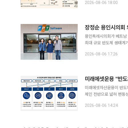
2026-08-06 18:00
로 3분기 중 반도체 업종
장정순 용인시의회 의
용인특례시의회가 베트남 최
최대 규모 반도체 생태계가 조
취재를 종합하면 용인특례
2026-08-06 17:26
연구개발(R&D)센터와 F
미래에셋운용 "반도
미래에셋자산운용이 반도체
체인 전반으로 넓혀 변동성을 분산할 
ETF운용본부장은 6일 미
2026-08-06 14:24
도체 업황 악화보다는 가파