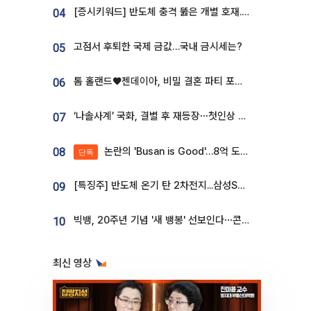
[증시키워드] 반도체 충격 뚫은 개별 호재...포스코퓨처엠·에코프로·한화솔루션 '눈길'
04
고점서 후퇴한 국제 금값…국내 금시세는?
05
톰 홀랜드♥젠데이아, 비밀 결혼 파티 포착⋯호텔 대관비만 9억
06
‘나솔사계’ 국화, 결별 후 재등장⋯첫인상 투표 휩쓸고 ‘인기녀’ 등극
07
논란의 'Busan is Good'…8억 도시브랜드, 용산 대통령실 CI 업체가 수행
08
단독
[특징주] 반도체 온기 탄 2차전지...삼성SDI, 장 초반 7% 넘게 껑충
09
빅뱅, 20주년 기념 '새 뱅봉' 선보인다⋯콘서트 앞두고 팝업 개최
10
최신 영상