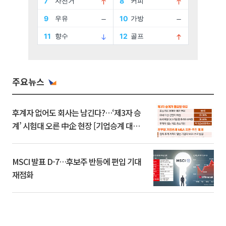
주요뉴스
후계자 없어도 회사는 남긴다?…‘제3자 승
계’ 시험대 오른 中企 현장 [기업승계 대전
환]
MSCI 발표 D-7…후보주 반등에 편입 기대
재점화