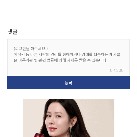
댓글
0 / 300