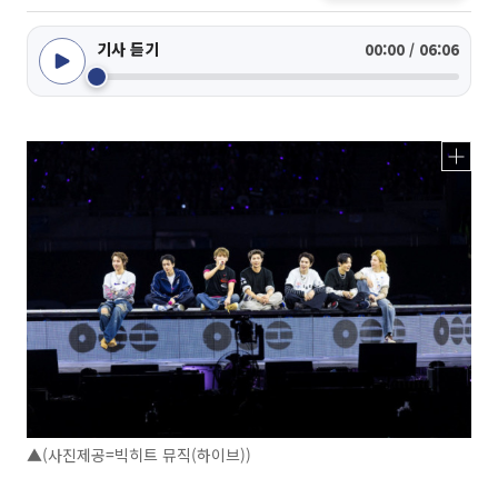
기사 듣기
00:00 / 06:06
▲(사진제공=빅히트 뮤직(하이브))