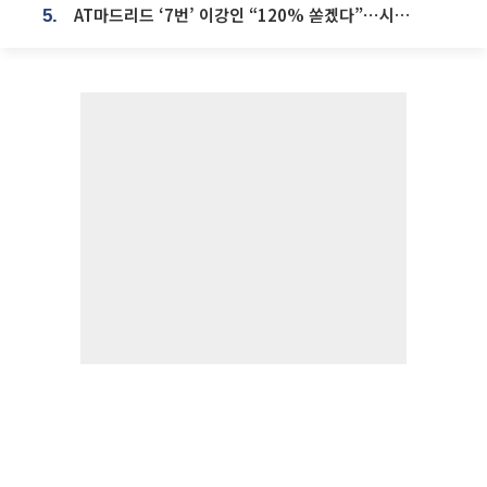
AT마드리드 ‘7번’ 이강인 “120% 쏟겠다”⋯시메오네 감독 “필요한 선수”
5.