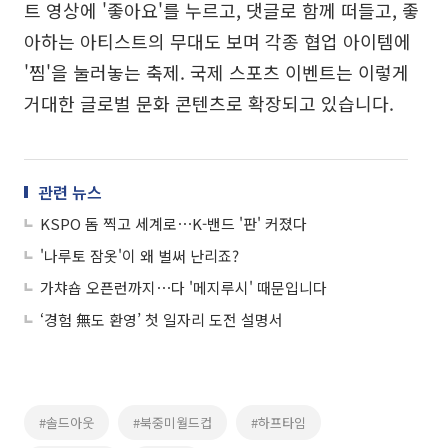
트 영상에 '좋아요'를 누르고, 댓글로 함께 떠들고, 좋
아하는 아티스트의 무대도 보며 각종 협업 아이템에
'찜'을 눌러놓는 축제. 국제 스포츠 이벤트는 이렇게
거대한 글로벌 문화 콘텐츠로 확장되고 있습니다.
관련 뉴스
KSPO 돔 찍고 세계로⋯K-밴드 '판' 커졌다
'나루토 잠옷'이 왜 벌써 난리죠?
가챠숍 오픈런까지⋯다 '메지루시' 때문입니다
‘경험 無도 환영’ 첫 일자리 도전 설명서
#솔드아웃
#북중미월드컵
#하프타임