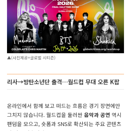
▲(사진제공=글로벌 시티즌)
리사→방탄소년단 출격…월드컵 무대 오른 K팝
온라인에서 함께 보고 떠드는 흐름은 경기 장면에만
그치지 않습니다. 월드컵을 둘러싼
음악과 공연
역시
팬덤을 모으고, 숏폼과 SNS로 확산되는 주요 콘텐츠