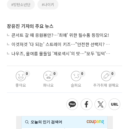
#방탄소년단
#나이키
장유진 기자의 주요 뉴스
콘서트 갈 때 응원봉만?⋯'최애' 위한 필수품 등장이오!
이것저것 '다 되는' 스트레이 키즈⋯"안전한 선택지? 도전이 재밌죠"
나우즈, 올여름 물들일 '제로섹시'의 맛⋯"모두 '입덕'시킬 것"
0
0
0
0
좋아요
화나요
슬퍼요
추가취재 원해요