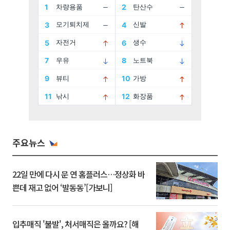
주요뉴스
22일 만에 다시 문 연 홈플러스…정상화 바
쁜데 재고 없어 ‘발동동’[가보니]
입추매직 '불발', 처서매직은 올까요? [해