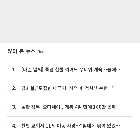
많이 본 뉴스
[내일 날씨] 폭염 한풀 꺾여도 무더위 계속⋯동해안 이틀 연속 비
1.
김희철, '뒤집힌 태극기' 지적 후 정치색 논란…"좌우 떠나 우리나라 국기"
2.
놀란 감독 '오디세이', 개봉 4일 만에 100만 돌파⋯'왕사남' 보다 빠르다
3.
천안 교회서 11세 아동 사망…“침대에 묶여 있었다” 진술 확보
4.