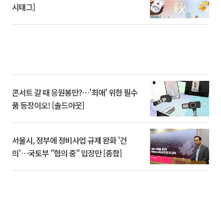
시태그]
콘서트 갈 때 응원봉만?⋯'최애' 위한 필수
품 등장이오! [솔드아웃]
서울시, 정부에 정비사업 규제 완화 '건
의'⋯국토부 "협의 중" 입장만 [종합]