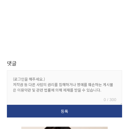
댓글
0 / 300