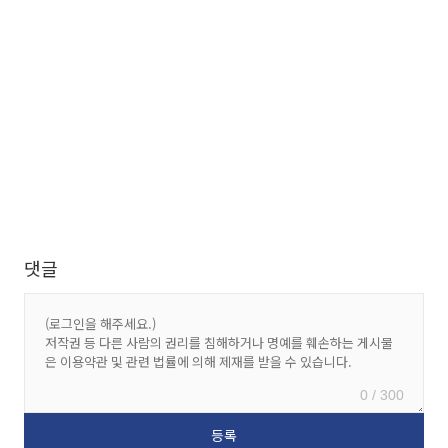
댓글
0 / 300