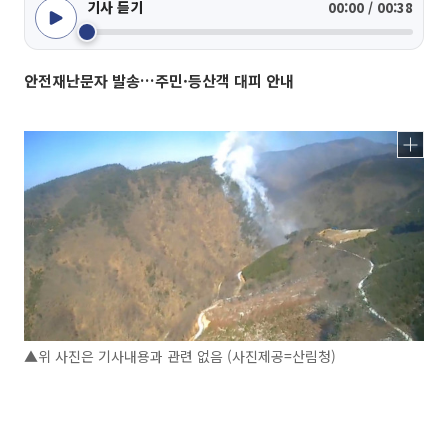
기사 듣기
00:00 / 00:38
안전재난문자 발송…주민·등산객 대피 안내
▲위 사진은 기사내용과 관련 없음 (사진제공=산림청)