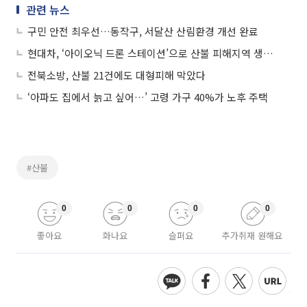
관련 뉴스
구민 안전 최우선…동작구, 서달산 산림환경 개선 완료
현대차, ‘아이오닉 드론 스테이션’으로 산불 피해지역 생태 복원
전북소방, 산불 21건에도 대형피해 막았다
‘아파도 집에서 늙고 싶어…’ 고령 가구 40%가 노후 주택
#산불
0
0
0
0
좋아요
화나요
슬퍼요
추가취재 원해요