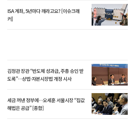
ISA 계좌, 5년마다 깨라고요? [이슈크래
커]
김정관 장관 “반도체 성과급, 주총 승인 받
도록”…상법·자본시장법 개정 시사
세금 꺼낸 정부에…오세훈 서울시장 “집값
해법은 공급” [종합]