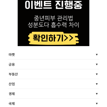
마켓
금융
부동산
산업
경제
국제