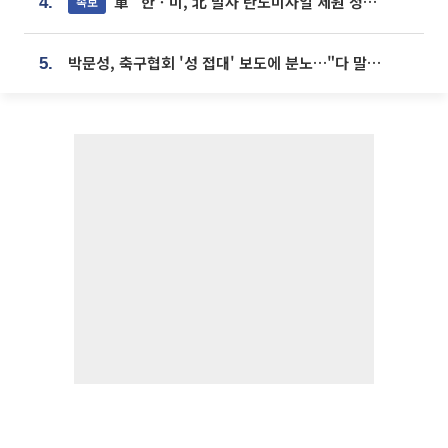
軍 "한ㆍ미, 北 발사 탄도미사일 제원 정밀분석 중"
속보
4.
박문성, 축구협회 '성 접대' 보도에 분노…"다 말아먹으려고 작정했나"
5.