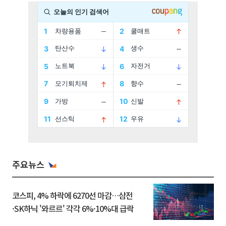
주요뉴스
코스피, 4% 하락에 6270선 마감…삼전
·SK하닉 '와르르' 각각 6%·10%대 급락