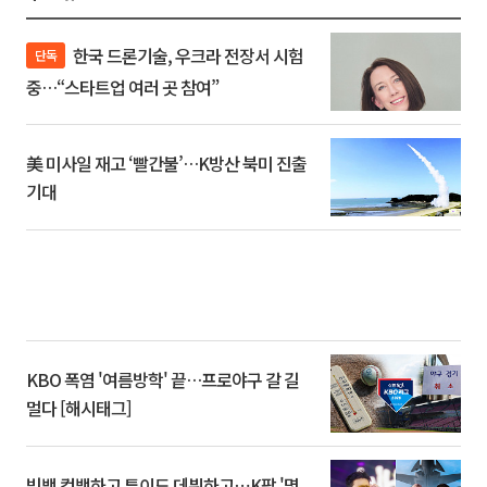
한국 드론기술, 우크라 전장서 시험
단독
중…“스타트업 여러 곳 참여”
美 미사일 재고 ‘빨간불’…K방산 북미 진출
기대
KBO 폭염 '여름방학' 끝…프로야구 갈 길
멀다 [해시태그]
빅뱅 컴백하고 튜이드 데뷔하고⋯K팝 '몇