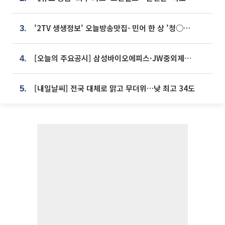
'2TV 생생정보' 오늘방송맛집- 민어 한 상 '청○○○' vs 전복 한 상 '명○'
3.
[오늘의 주요공시] 삼성바이오에피스·JW중외제약·한미반도체·SK바이오사이언스 등
4.
[내일날씨] 전국 대체로 맑고 무더위…낮 최고 34도
5.