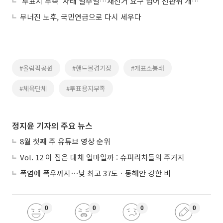
‘투표지 부족’ 사태 일주일…재선거 요구 넘어 선관위 개혁론 확산
무너진 노후, 국민연금으로 다시 세우다
#올림픽공원
#핸드볼경기장
#개표소봉쇄
#체육단체
#투표용지부족
정지윤 기자의 주요 뉴스
8월 첫째 주 유튜브 영상 순위
Vol. 12 이 집은 대체 얼마일까 : 슈퍼리치들의 주거지
폭염에 폭우까지⋯낮 최고 37도ㆍ동해안 강한 비
0
0
0
0