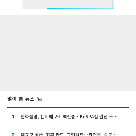
많이 본 뉴스
한화생명, 젠지에 2-1 역전승⋯KeSPA컵 결선 스테이지 2 직행
1.
대규모 공급 ‘최후 카드’ 그린벨트⋯관건은 ‘속도’ [주택공급 승부수의 조건]
2.