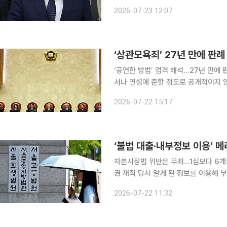
기각하고 공소사실을 모두 유죄로 인정한 원심 판
2026-07-23 12:07
재직 중 1억4000만원에 이우환 작가 
‘상관모욕죄’ 27년 만에 판
‘공연한 방법’ 엄격 해석…27년 만에 판례 변경 대법원이 상관에 대한 모욕 발언
서나 연설에 준할 정도로 공개적이지 
련 대법원 판례를 27년 만에 변경했다. 대법원 전원합의체(재판장 조희대 대법원장, 주심 이흥구
2026-07-22 15:17
법관)는 22일 상관모욕 혐의로 기소된
‘불법 대출·내부정보 이용’ 메
자본시장법 위반은 무죄…1심보다 6개월 감
권 재직 당시 알게 된 정보를 이용해 
등으로 기소된 전 임직원들이 2심에서도 실형을 선고받았다. 
2026-07-22 11:32
판사)는 22일 특정경제범죄 가중처벌