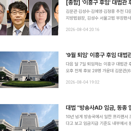
[종합] '이흥구 후임' 대법관
김문관·김성수·김예영·김정중 추천 다음 달 7일 퇴임하는 이흥구 대법관의 후임 후보가 김문관 부산
지방법원장, 김성수 서울고법 부장판사
등 4명으로 압축됐다. 대법관후보추천위원회는 4일 오후 회의를 열고 법원 안팎에서 천거된 후보자
2026-08-04 20:16
들의 경력과 주요 판결, 재산, 병역, 
다음 달 7일 퇴임하는 이흥구 대법관 후임 후보가 4
오후 전체 후보 28명 가운데 김문관(6
울고법 부장판사, 김예영(51·30기) 
2026-08-04 19:02
등 4명을 조희대 대법원장에게 제청 
대법 "방송사AD 임금, 동종
10년 넘게 방송국에서 일한 프리랜서
다고 보고 임금지급 기준도 내부에서 
법원 판단이 나왔다. 4일 법조계에 따르면 대법원 3부(이숙연 주심 대법관)는 최근 춘천MBC에서