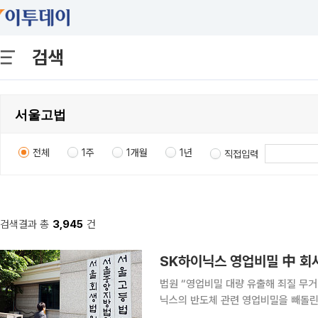
검색
전체
1주
1개월
1년
직접입력
검색결과 총
3,945
건
SK하이닉스 영업비밀 中 회
법원 “영업비밀 대량 유출해 죄질 무거워”…징역 1년6개월 
닉스의 반도체 관련 영업비밀을 빼돌린 
일 법조계에 따르면 서울고법 형사10-