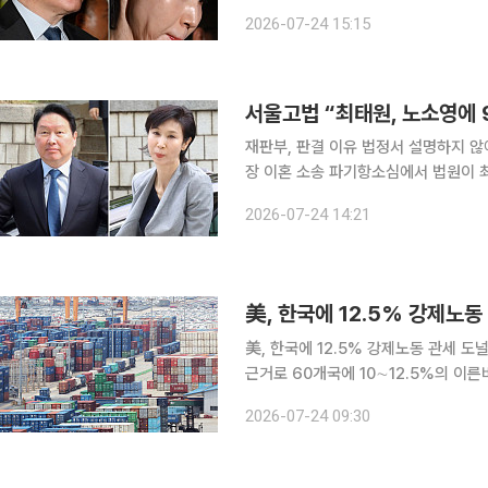
게 재산분할로 9440억원을 지급해야
2026-07-24 15:15
에 따라 노태우 비자금 300억원 지원
서울고법 “최태원, 노소영에 
재판부, 판결 이유 법정서 설명하지 않아 최태원(65) SK그룹 회장과 노소영(65) 아트센터 
장 이혼 소송 파기항소심에서 법원이 
판결했다. 서울고법 가사1부(이상주 부장판사)는 24일 오후 2시 노 관장이 최 회장을 상대로 제기
2026-07-24 14:21
한 재산분할 소송의 파기환송심 선고기
美, 한국에 12.5% 강제노동 관세 도널드 트럼프 미국 행정부가 23일(현지시간) 무역법 301조를
근거로 60개국에 10∼12.5%의 이른
는 대상국들이 강제노동으로 생산된 상
2026-07-24 09:30
히 집행하지 않아 미국 무역에 부담을 