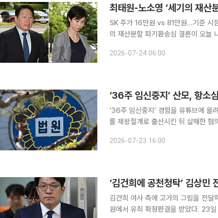
최태원-노소영 ‘세기의 재산분할
SK 주가 16만원 vs 81만원…기준 시점이 변수 최태원 SK그룹 회장과 노소영
의 재산분할 파기환송심 결론이 오늘 나
고 사건을 돌려보낸 가운데 재산분할 기
2026-07-24 06:00
‘36주 임신중지’ 산모, 항
‘36주 임신중지’ 경험을 유튜브에 올
를 제왕절개로 출산시킨 뒤 살해한 혐의
년 6개월로 감형됐다. 서울고법 형사5부(김용석 부장판사)는 23일 살인 등 혐의를 받는 병원장 윤
2026-07-23 16:00
모 씨와 집도의 심모 씨, 산모 권모 
‘김건희에 공천청탁’ 김상민 
김건희 여사 측에 고가의 그림을 전달
원에서 유죄 확정판결을 받았다. 23일 대법원 3부(이흥구 주심 대법관)는 김 전 검사 측의 상고를