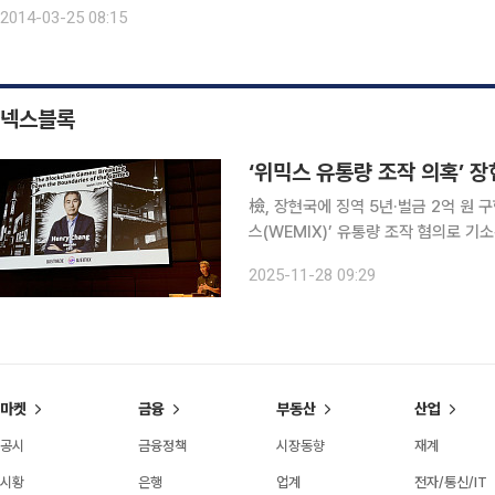
달라"며 서초세무서장을 상대로 낸 소송 상고심에서 원고 승소로 판결한 원심
2014-03-25 08:15
넥스블록
‘위믹스 유통량 조작 의혹’ 장
檢, 장현국에 징역 5년·벌금 2억 원 구형法
스(WEMIX)’ 유통량 조작 혐의로 기
죄를 선고받았다. 서울고법 형사13부(백강진 부장판사)는 27일 오후 자본시장법 위반 혐의로 기소
2025-11-28 09:29
된 장 대표의 항소심 선고기일을 열고
마켓
금융
부동산
산업
공시
금융정책
시장동향
재계
시황
은행
업계
전자/통신/IT