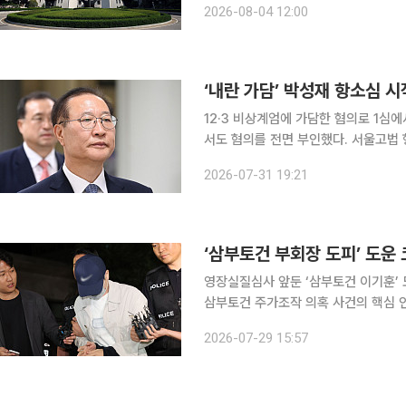
2026-08-04 12:00
프리랜서 계약을 맺고 11년간 일하다 
‘내란 가담’ 박성재 항소심 시
12·3 비상계엄에 가담한 혐의로 1심
서도 혐의를 전면 부인했다. 서울고법 형사1부(윤성식 부장판사)는 31일 내란중요임무종사 등 혐의
를 받는 박 전 장관의 항소심 첫 공판을 열었다. 이날 박 전 장관 측은 1심 재판
2026-07-31 19:21
간접 정황만으로 유죄를 인정했다며 무
‘삼부토건 부회장 도피’ 도운
영장실질심사 앞둔 ‘삼부토건 이기훈’ 
삼부토건 주가조작 의혹 사건의 핵심 
된 코스피 상장사 회장 이모 씨가 2심에서도 실형을 선고받
2026-07-29 15:57
판사)는 29일 범인은닉 등 혐의로 기