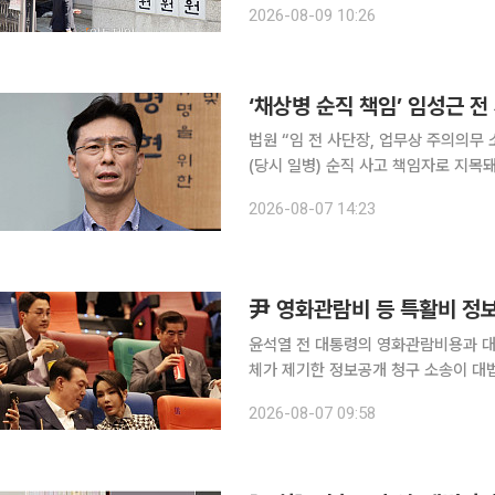
2026-08-09 10:26
부정경쟁방지법 위반, 업무상 배임 혐
‘채상병 순직 책임’ 임성근 전
법원 “임 전 사단장, 업무상 주의의무 소홀
(당시 일병) 순직 사고 책임자로 지목
역 3년을 선고받았다. 서울고법 형사합의4-3부(전지원·김인겸·성지용 부장판사)는 7일 업무상과실
2026-08-07 14:23
치사 혐의 등을 받는 임 전 사단장의 
尹 영화관람비 등 특활비 정보
윤석열 전 대통령의 영화관람비용과 대
체가 제기한 정보공개 청구 소송이 대
이 대통령실이 아닌 대통령기록관으로 넘
2026-08-07 09:58
법조계에 따르면 대법원 1부(노경필 