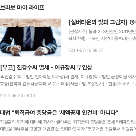
브라보 마이 라이프
[실버타운의 빛과 그림자] ①
[편집자주] 불과 2~3년전인 2011
복지주택). 부동산 시장이 움츠러든 것
히 도심 고급형이 속속 등장하면서 이른
2014-07-16 08:37
고 있다. 그러나 여전히 운영부실이나 
[부고] 진갑수씨 별세 - 이규창씨 부인상
▲진갑수(학교법인 전아학원 이사장)씨 별세, 이규창(학교법인 금성학원 이사
효종(전북대 컴퓨터공학과 교수)ㆍ태종(서울고법 부장판사)ㆍ현종(소사고 교
(삼성증권 상무)씨 장모상, 전경자ㆍ최종미(동서약국 약사)ㆍ양현성ㆍ나은영
2014-06-30 08:10
대법 "퇴직급여 충당금은 '세액공제 인건비' 아니다"
직원들의 퇴직에 대비해 회사가 쌓아두는 퇴직급여 충당금은 조세특례제한법상
대법원 1부(주심 고영한 대법관)는 현대자동차가 "연구개발 전담부서 직원들에