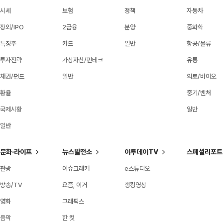
시세
보험
정책
자동차
장외/IPO
2금융
분양
중화학
특징주
카드
일반
항공/물류
투자전략
가상자산/핀테크
유통
채권/펀드
일반
의료/바이오
환율
중기/벤처
국제시황
일반
일반
문화·라이프
뉴스발전소
이투데이TV
스페셜리포트
관광
이슈크래커
e스튜디오
방송/TV
요즘, 이거
랭킹영상
영화
그래픽스
음악
한 컷