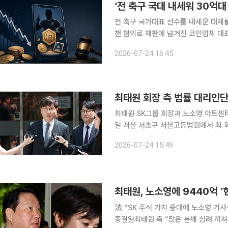
‘전 축구 국대 내세워 30억대
전 축구 국가대표 선수를 내세운 대체
챈 혐의로 재판에 넘겨진 코인업체 대표가 항소심에서 
부(이정민 부장판사)는 24일 특정경
2026-07-24 16:45
20대 코인업체 대표 A씨에게 징역 
최태원 회장 측 법률 대리인단 
최태원 SK그룹 회장과 노소영 아트센터
일 서울 서초구 서울고등법원에서 최 
있다. 서울고법 가사1부(부장 이상주)
2026-07-24 15:49
는 반소 원고(노소영 관장 측)에게 재
法 “SK 주식 가치 증대에 노소영 가사
종결일최태원 측 “많은 분께 심려 끼쳐 송구” 최태원 SK그룹 회장이 노소영 아트