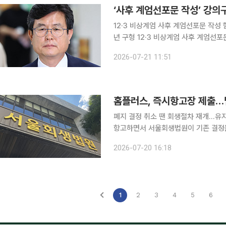
‘사후 계엄선포문 작성’ 강의구
12·3 비상계엄 사후 계엄선포문 작성 
년 구형 12·3 비상계엄 사후 계엄선포문을 작성한 혐의로 기소돼 1심에서 징역 1년 6개월을 받은 강
의구 전 대통령실 부속실장의 항소심 선고가 다음 달 이뤄진
2026-07-21 11:51
이승철·조진구 고법판사)는 21일 강 
홈플러스, 즉시항고장 제출…
폐지 결정 취소 땐 회생절차 재개…유지하면 서울고법 심리 홈
항고하면서 서울회생법원이 기존 결정을
스가 필요한 운영자금을 즉시 조달할 수 있는 상
2026-07-20 16:18
면 홈플러스는 이날 오후 4시 4분께
1
2
3
4
5
6