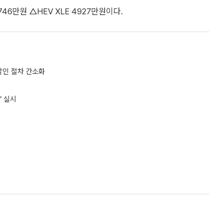
5746만원 △HEV XLE 4927만원이다.
할인 절차 간소화
’ 실시