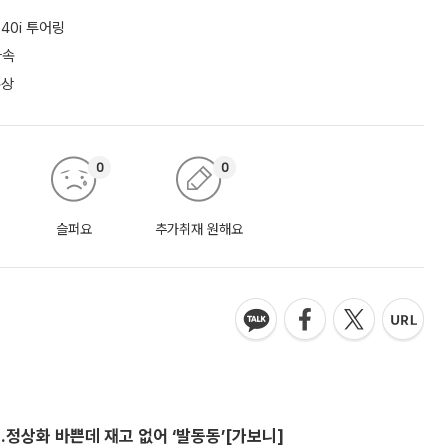
40i 투어링
가속
수상
0
0
슬퍼요
추가취재 원해요
…정상화 바쁜데 재고 없어 ‘발동동’[가보니]