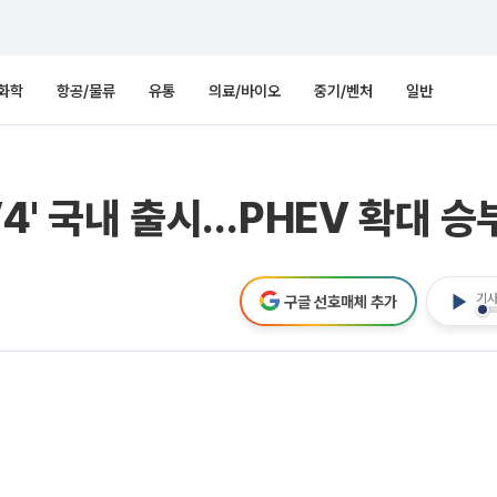
화학
항공/물류
유통
의료/바이오
중기/벤처
일반
V4' 국내 출시…PHEV 확대 승
기사
구글 선호매체 추가