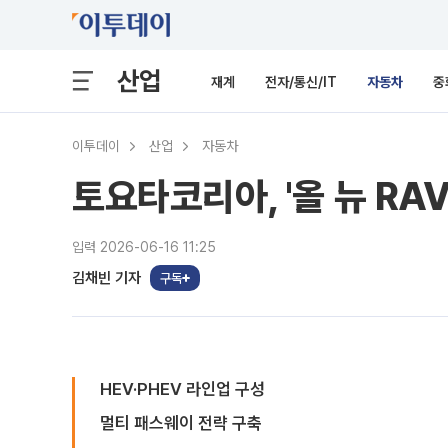
산업
재계
전자/통신/IT
자동차
중
이투데이
산업
자동차
토요타코리아, '올 뉴 RA
입력 2026-06-16 11:25
김채빈 기자
구독
HEV·PHEV 라인업 구성
멀티 패스웨이 전략 구축