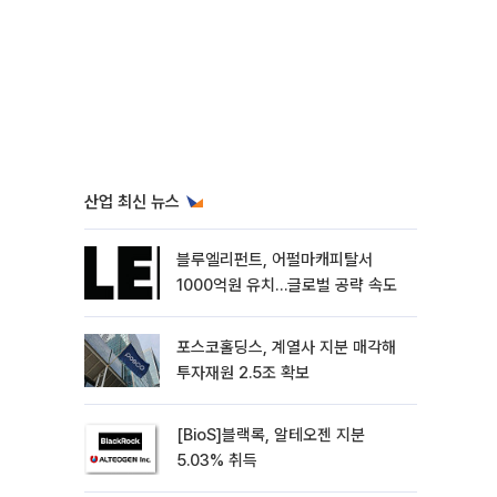
산업 최신 뉴스
블루엘리펀트, 어펄마캐피탈서
1000억원 유치…글로벌 공략 속도
포스코홀딩스, 계열사 지분 매각해
투자재원 2.5조 확보
[BioS]블랙록, 알테오젠 지분
5.03% 취득