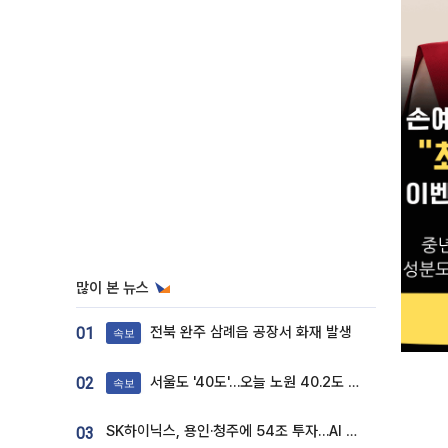
많이 본 뉴스
전북 완주 삼례읍 공장서 화재 발생
01
속보
서울도 '40도'…오늘 노원 40.2도 기록
02
속보
SK하이닉스, 용인·청주에 54조 투자…AI 메모리 생산기지 키운다
03