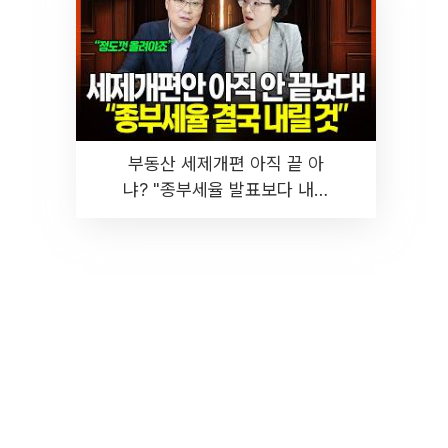
부동산 세제개편 아직 끝 아
냐? "종부세율 발표보다 내릴
것" 장기거주·양도세 전망 I 집
땅지성 I 김인만, 진미윤