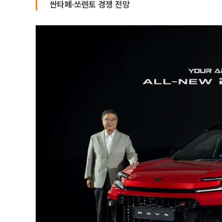
싼타페·쏘렌토 경쟁 전망