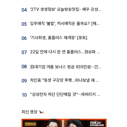
'2TV 생생정보' 오늘방송맛집- 배우 강성진 단골! 쌀국수ㆍ푸팟퐁 커리 맛집 '블○○○'
04
입추매직 '불발', 처서매직은 올까요? [해시태그]
05
'기사회생, 홈플러스 재개장' [포토]
06
22일 만에 다시 문 연 홈플러스…정상화 바쁜데 재고 없어 ‘발동동’[가보니]
07
08
日대기업 여름 보너스 평균 935만원⋯건설회사 1800만 넘어
차인표 "동생 구강암 투병…떠나보낼 때 가장 힘들었다”
09
“삼성전자 하단 단단해질 것”⋯레버리지 규제에 쏠림 완화 [찐코노미]
10
최신 영상