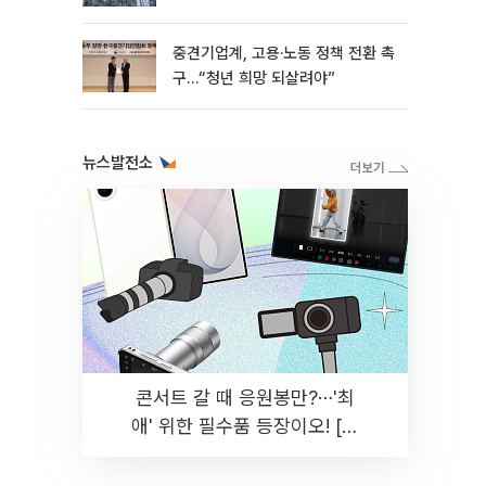
흑자 유지
중견기업계, 고용·노동 정책 전환 촉
구…“청년 희망 되살려야”
뉴스발전소
콘서트 갈 때 응원봉만?⋯'최
애' 위한 필수품 등장이오! [솔
드아웃]