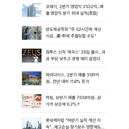
코웨이, 2분기 영업익 2532억...매
출·영업익 분기 최대 실적(종합)
반도체공학회 "주 52시간제 개선
시급…美·中에 추월당할 수도"
컴투스 신작 ‘제우스’ 26일 출시…과
금 부담 낮추고 경쟁 재미 살렸다
파라다이스, 2분기 매출 3181억
원…전년 대비 11.8% 증가
하림, 상반기 매출 7538억원…닭
가격 상승에 6.2%↑
롯데케미칼 "하반기 실적 개선 지
속"…재고손실·정기보수 영향에도