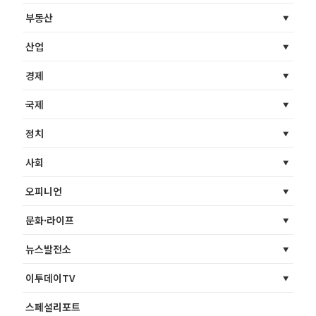
부동산
산업
경제
국제
정치
사회
오피니언
문화·라이프
뉴스발전소
이투데이TV
스페셜리포트