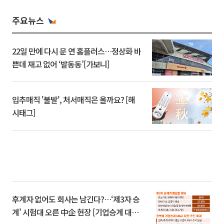
주요뉴스
22일 만에 다시 문 연 홈플러스…정상화 바
쁜데 재고 없어 ‘발동동’[가보니]
입추매직 '불발', 처서매직은 올까요? [해
시태그]
후계자 없어도 회사는 남긴다?…‘제3자 승
계’ 시험대 오른 中企 현장 [기업승계 대전