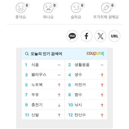
0
0
0
0
좋아요
화나요
슬퍼요
추가취재 원해요