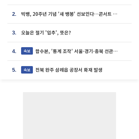
빅뱅, 20주년 기념 '새 뱅봉' 선보인다⋯콘서트 앞두고 팝업 개최
2.
오늘은 절기 '입추', 뜻은?
3.
합수본, '통계 조작' 서울·경기·충북 선관위 등 추가 압수수색
속보
4.
전북 완주 삼례읍 공장서 화재 발생
속보
5.