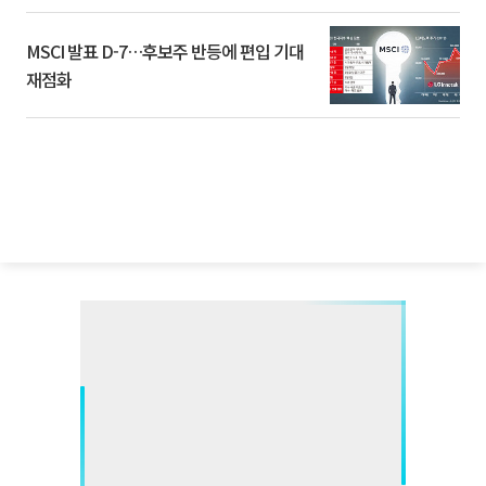
환]
MSCI 발표 D-7…후보주 반등에 편입 기대
재점화