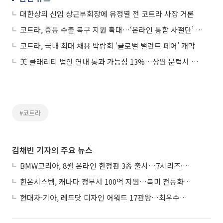
대한상의 신임 상근부회장에 유정열 전 코트라 사장 거론
코트라, 중동 수출 복구 지원 확대…‘온라인 통합 사절단’ 운영
코트라, 국내 최대 채용 박람회 ‘글로벌 탤런트 페어’ 개막
美 클래리티 법안 연내 통과 가능성 13%…상원 문턱서 제동
#코트라
김채빈 기자의 주요 뉴스
BMW코리아, 8월 온라인 한정판 3종 출시…7시리즈·X7·M340i 투어링
한온시스템, 캐나다 정부서 100억 지원…북미 전동화 시장 가속
현대차·기아, 레드닷 디자인 어워드 17관왕…최우수상 2개 수상