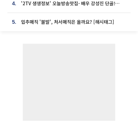
'2TV 생생정보' 오늘방송맛집- 배우 강성진 단골! 쌀국수ㆍ푸팟퐁 커리 맛집 '블○○○'
4.
입추매직 '불발', 처서매직은 올까요? [해시태그]
5.