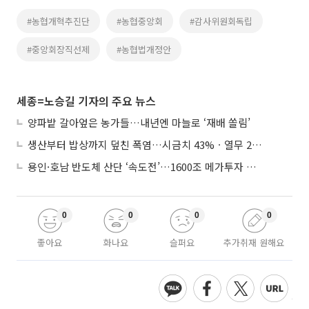
#농협개혁추진단
#농협중앙회
#감사위원회독립
#중앙회장직선제
#농협법개정안
세종=노승길 기자의 주요 뉴스
양파밭 갈아엎은 농가들…내년엔 마늘로 ‘재배 쏠림’
생산부터 밥상까지 덮친 폭염…시금치 43%ㆍ열무 28% 급등
용인·호남 반도체 산단 ‘속도전’…1600조 메가투자 이행 총력
0
0
0
0
좋아요
화나요
슬퍼요
추가취재 원해요