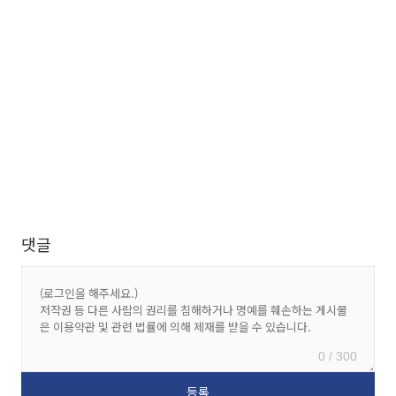
댓글
0 / 300