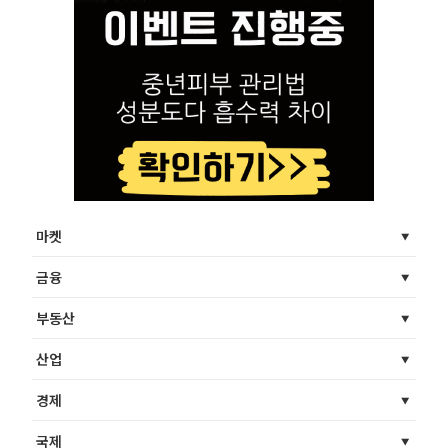
마켓
금융
부동산
산업
경제
국제