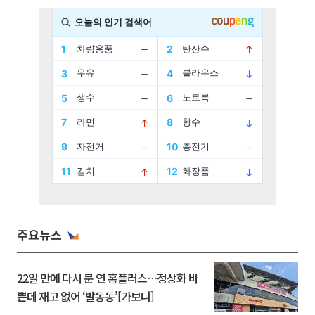
주요뉴스
22일 만에 다시 문 연 홈플러스…정상화 바
쁜데 재고 없어 ‘발동동’[가보니]