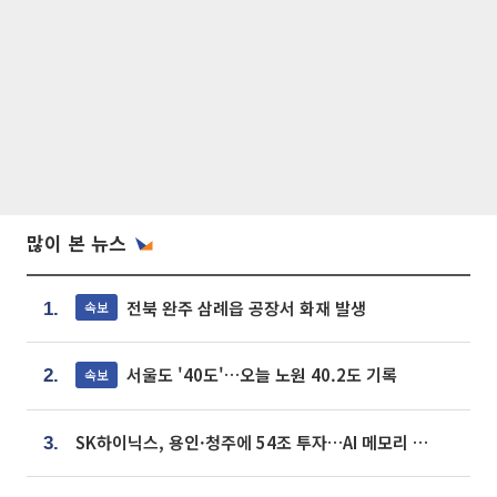
많이 본 뉴스
전북 완주 삼례읍 공장서 화재 발생
속보
1.
서울도 '40도'…오늘 노원 40.2도 기록
속보
2.
SK하이닉스, 용인·청주에 54조 투자…AI 메모리 생산기지 키운다
3.