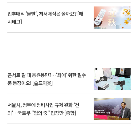
입추매직 '불발', 처서매직은 올까요? [해
시태그]
콘서트 갈 때 응원봉만?⋯'최애' 위한 필수
품 등장이오! [솔드아웃]
서울시, 정부에 정비사업 규제 완화 '건
의'⋯국토부 "협의 중" 입장만 [종합]