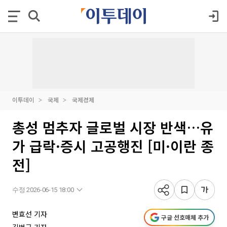
이투데이
국제
국제경제
총성 멈추자 글로벌 시장 반색…유
가 급락·증시 고공행진 [미·이란 종
전]
수정 2026-06-15 18:00
변효선 기자
구글 선호매체 추가