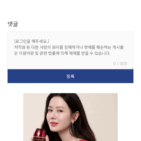
댓글
0 / 300