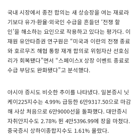
국내 시장에서 종전 합의는 새 상승장을 여는 재료라
기보다 유가·환율·외국인 수급을 흔들던 ‘전쟁 할
인’을 해소하는 요인으로 작용하고 있다는 평가다. 이
재원 유안타증권 연구원은 “미국과 이란의 전쟁 종료
와 호르무즈 해협 통항 재개 합의로 위험자산 선호심
리가 회복됐다”면서 “스페이스X 상장 이벤트 종료로
수급 부담도 완화됐다”고 분석했다.
아시아 증시도 비슷한 추이를 나타냈다. 일본증시 닛
케이225지수는 4.99% 급등한 6만9317.50으로 마감
해 사상 처음으로 6만9000선을 돌파했다. 대만증시
자취안지수도 2.78% 뛴 4만5396.99에 장을 마쳤다.
중국증시 상하이종합지수도 1.61% 올랐다.