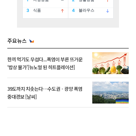
주요뉴스
한끼 먹기도 무섭다...폭염이 부른 뜨거운
‘밥상 물가’[뉴노멀 된 히트플레이션]
39도까지 치솟는다⋯수도권ㆍ광양 폭염
중대경보 [날씨]