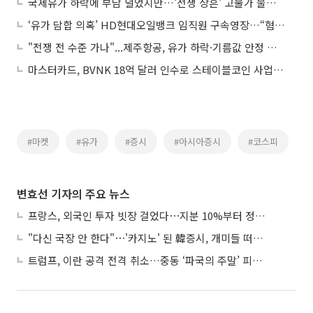
국제유가 하락에 부담 덜었지만…'전쟁 상흔' 고물가 불씨 여전
‘유가 담합 의혹’ HD현대오일뱅크 임직원 구속영장…“혐의 적극 소명”
"전쟁 전 수준 가나"...제주항공, 유가 하락·기름값 안정 기대감에 23% 급등
마스터카드, BVNK 18억 달러 인수로 스테이블코인 사업 본격 확장
#마켓
#유가
#증시
#아시아증시
#코스피
변효선 기자의 주요 뉴스
프랑스, 외국인 투자 빗장 걸었다⋯지분 10%부터 정부가 승인
"다신 국장 안 한다"⋯'카지노' 된 韓증시, 개미들 떠난다
트럼프, 이란 공격 전격 취소…중동 ‘파국의 주말’ 피했다