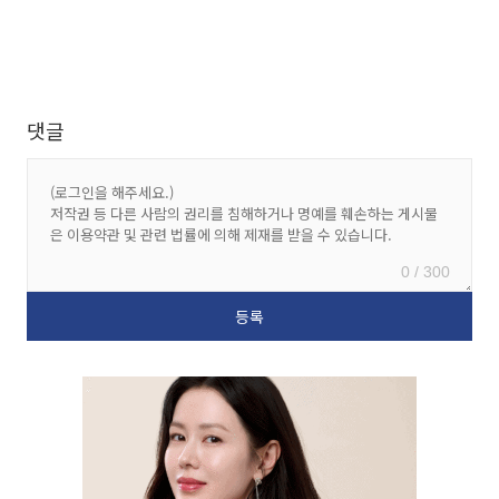
댓글
0 / 300