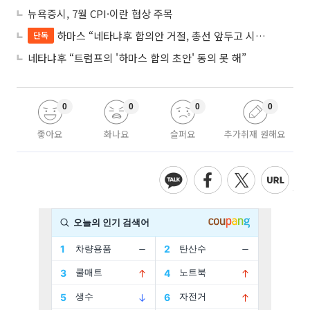
뉴욕증시, 7월 CPI·이란 협상 주목
하마스 “네타냐후 합의안 거절, 총선 앞두고 시간 끌기”
단독
네타냐후 “트럼프의 '하마스 합의 초안' 동의 못 해”
0
0
0
0
좋아요
화나요
슬퍼요
추가취재 원해요