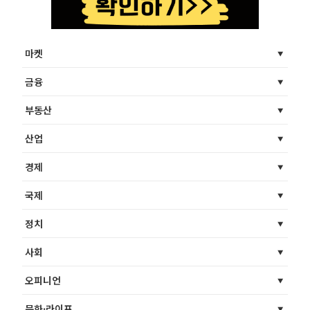
마켓
금융
부동산
산업
경제
국제
정치
사회
오피니언
문화·라이프