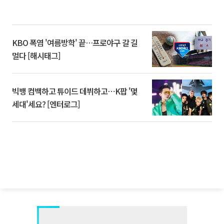
KBO 폭염 '여름방학' 끝…프로야구 갈 길
멀다 [해시태그]
빅뱅 컴백하고 튜이드 데뷔하고⋯K팝 '몇
세대'세요? [엔터로그]