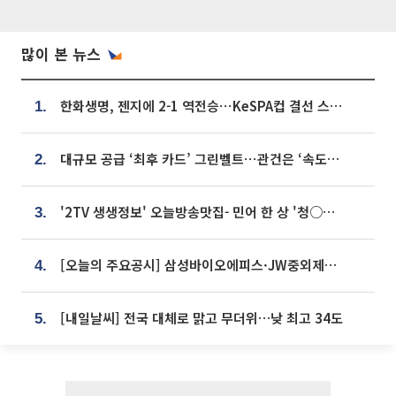
많이 본 뉴스
한화생명, 젠지에 2-1 역전승⋯KeSPA컵 결선 스테이지 2 직행
1.
대규모 공급 ‘최후 카드’ 그린벨트⋯관건은 ‘속도’ [주택공급 승부수의 조건]
2.
'2TV 생생정보' 오늘방송맛집- 민어 한 상 '청○○○' vs 전복 한 상 '명○'
3.
[오늘의 주요공시] 삼성바이오에피스·JW중외제약·한미반도체·SK바이오사이언스 등
4.
[내일날씨] 전국 대체로 맑고 무더위…낮 최고 34도
5.