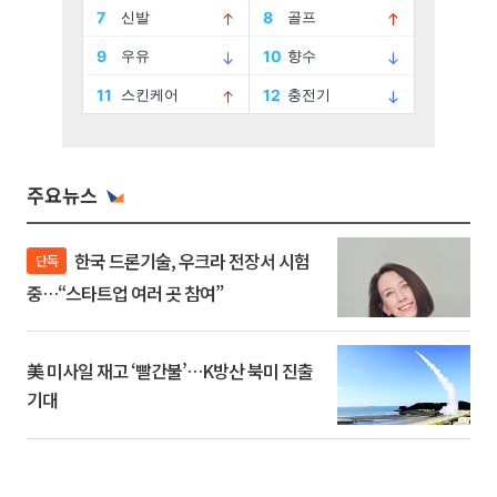
주요뉴스
한국 드론기술, 우크라 전장서 시험
단독
중…“스타트업 여러 곳 참여”
美 미사일 재고 ‘빨간불’…K방산 북미 진출
기대