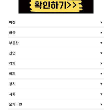
마켓
금융
부동산
산업
경제
국제
정치
사회
오피니언