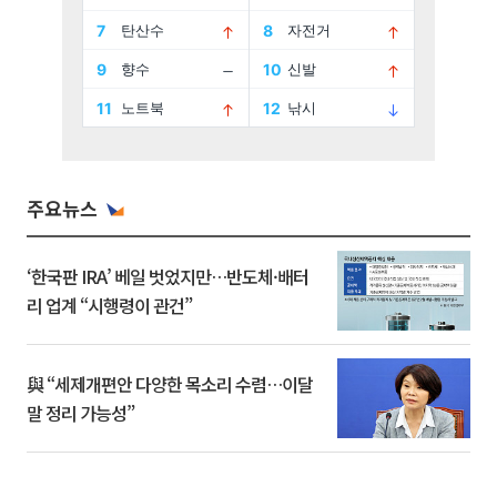
주요뉴스
‘한국판 IRA’ 베일 벗었지만…반도체·배터
리 업계 “시행령이 관건”
與 “세제개편안 다양한 목소리 수렴…이달
말 정리 가능성”