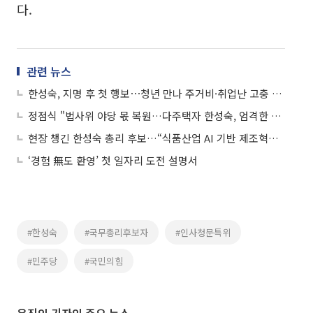
다.
관련 뉴스
한성숙, 지명 후 첫 행보⋯청년 만나 주거비·취업난 고충 청취
정점식 "법사위 야당 몫 복원…다주택자 한성숙, 엄격한 잣대로 검증"
현장 챙긴 한성숙 총리 후보…“식품산업 AI 기반 제조혁신 지원”
‘경험 無도 환영’ 첫 일자리 도전 설명서
#한성숙
#국무총리후보자
#인사청문특위
#민주당
#국민의힘