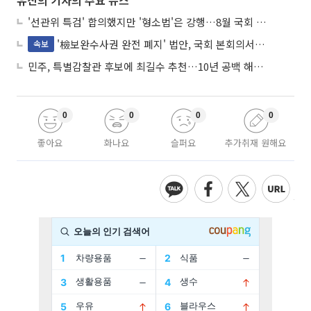
유진의 기자의 주요 뉴스
'선관위 특검' 합의했지만 '형소법'은 강행…8월 국회 '입법 2차전' 예고
'檢보완수사권 완전 폐지' 법안, 국회 본회의서 민주당 주도 통과
속보
민주, 특별감찰관 후보에 최길수 추천…10년 공백 해소 속도
0
0
0
0
좋아요
화나요
슬퍼요
추가취재 원해요