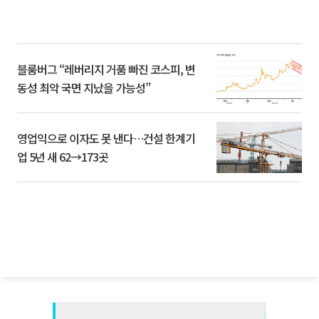
블룸버그 “레버리지 거품 빠진 코스피, 변
동성 최악 국면 지났을 가능성”
영업익으로 이자도 못 낸다…건설 한계기
업 5년 새 62→173곳