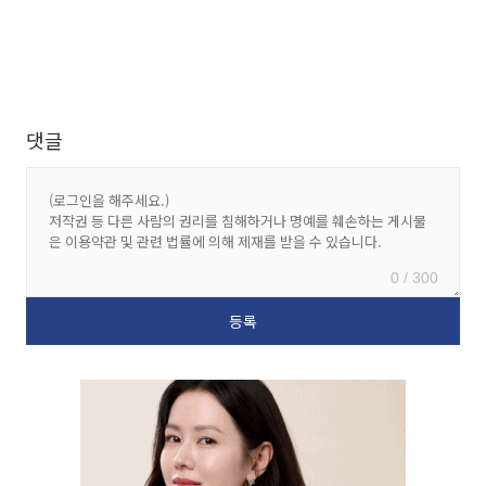
댓글
0 / 300