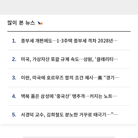
많이 본 뉴스
종부세 개편에도…1·3주택 종부세 격차 2028년부터 확대
1.
미국, 가상자산 포괄 규제 속도…상원, ‘클래리티법’ 9월 절차투표 추진
2.
이란, 미국에 호르무즈 합의 조건 제시…美 “경기 아직 안 끝나” [종합]
3.
맥북 품은 삼성에 ‘중국산’ 맹추격⋯커지는 노트북 OLED 시장
4.
서경덕 교수, 김희철도 분노한 거꾸로 태극기⋯"엉터리는 아냐, 아쉬울 뿐"
5.