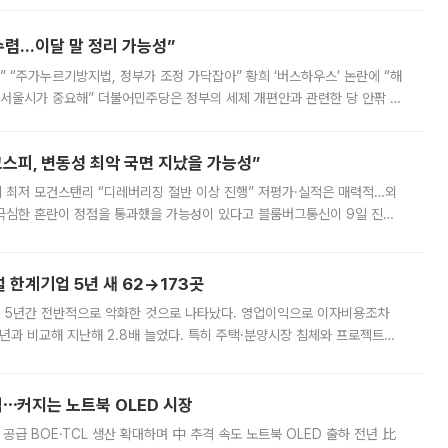
수렴…이달 말 정리 가능성”
없어” “주가누르기방지법, 정부가 조정 가닥잡아” 황희 ‘버스하우스’ 논란에 “해
 서울시가 중요해” 더불어민주당은 정부의 세제 개편안과 관련한 당 안팎 의
에 나서겠다고 예고했다. 민주당은 8월 말 당정 조율을 거친 개편안이
스피, 변동성 최악 국면 지났을 가능성”
 만에 최저 모건스탠리 “디레버리징 절반 이상 진행” 저평가·실적은 매력적…외
든 극심한 혼란이 정점을 통과했을 가능성이 있다고 블룸버그통신이 9일 진단
가 상당 부분 정리된 데다 금융당국의 규제 강화로 고위험 상품 거래도 급감
한계기업 5년 새 62→173곳
 5년간 전반적으로 악화한 것으로 나타났다. 영업이익으로 이자비용조차
년과 비교해 지난해 2.8배 늘었다. 특히 주택·분양시장 침체와 프로젝트파
 악화가 두드러졌다. 9일 한국건설산업연구원은 ‘2025년 건설업 외감기업
격⋯커지는 노트북 OLED 시장
 공급 BOE·TCL 생산 확대하며 中 추격 속도 노트북 OLED 출하 전년 比