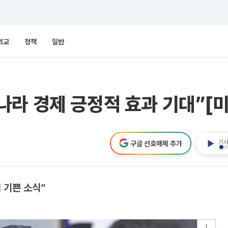
외교
정책
일반
라 경제 긍정적 효과 기대”[미
기사
구글 선호매체 추가
 기쁜 소식”