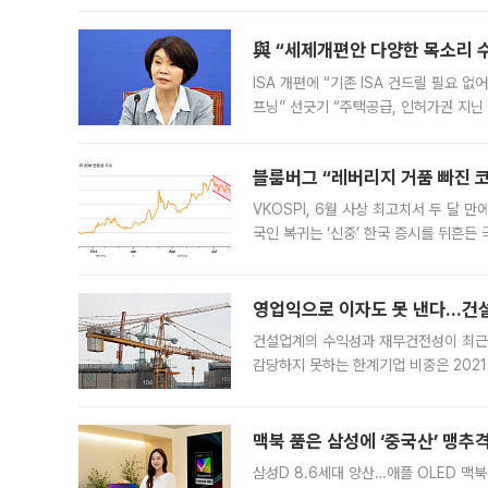
與 “세제개편안 다양한 목소리 
ISA 개편에 “기존 ISA 건드릴 필요 
프닝” 선긋기 “주택공급, 인허가권 지닌
견을 수렴해 당정과 개편안에 대한 조율
블룸버그 “레버리지 거품 빠진 코
VKOSPI, 6월 사상 최고치서 두 달
국인 복귀는 ‘신중’ 한국 증시를 뒤흔
했다. 대규모 반대매매로 레버리지 투자
영업익으로 이자도 못 낸다…건설 
건설업계의 수익성과 재무건전성이 최근
감당하지 못하는 한계기업 비중은 2021
이낸싱(PF) 부담이 집중된 건축 부문의
경영
맥북 품은 삼성에 ‘중국산’ 맹추
삼성D 8.6세대 양산…애플 OLED 맥북