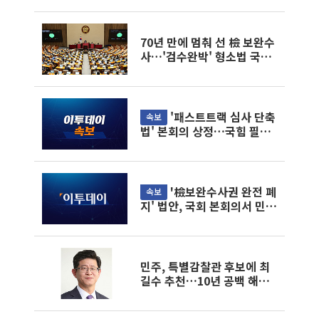
70년 만에 멈춰 선 檢 보완수
사…'검수완박' 형소법 국회
본회의 통과
'패스트트랙 심사 단축
속보
법' 본회의 상정…국힘 필버
돌입
'檢보완수사권 완전 폐
속보
지' 법안, 국회 본회의서 민주
당 주도 통과
민주, 특별감찰관 후보에 최
길수 추천…10년 공백 해소
속도