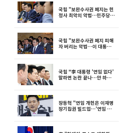
국힘 "보완수사권 폐지는 헌
정사 최악의 악법…민주당,
법치주의 파괴"
국힘 "보완수사권 폐지 피해
자 버리는 악법…이 대통령
거부권 행사해야"
국힘 "李 대통령 '연임 없다'
말하면 논란 끝나…안 하면
'탄핵'으로 넘어가"
장동혁 "연임 개헌은 이재명
장기집권 빌드업…'연임 없
다' 말하라"