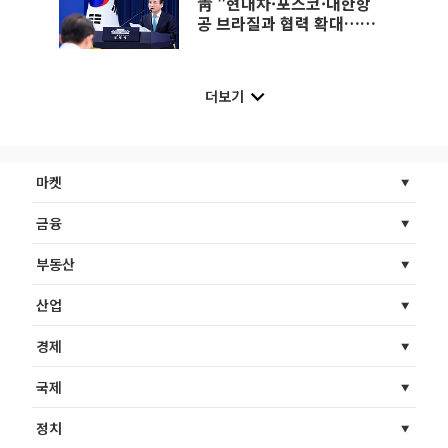
靑 "현대차·포스코·대한항
공 브라질과 협력 확대…그
린수소·디지털전환까지"
더보기
마켓
금융
부동산
산업
경제
국제
정치