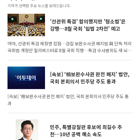
기자가 선택한 주요 뉴스를 보여드립니다.
'선관위 특검' 합의했지만 '형소법'은
강행…8월 국회 '입법 2차전' 예고
여야, 선관위 특검 제정엔 접점…검찰 보완수사권 폐지법 與 단독 처리
국회법 개정안 필리버스터로 8월 국회 직행…특검 수사범위도 새 뇌관
7월 임시국회가 선거관리위원회 특별검사법 제정에는 여야가 합의점
을 찾았지만 검찰 보완수사권 폐지를 담은 형사소송법 개정안은 더불
어민주당 주도로 강행 처리되며 막을 내렸다. 원 구성 정상화로 복원됐
[속보] '檢보완수사권 완전 폐지' 법안,
던 협치 분위기는 형사사법체계 개편을 둘러싼 정면충돌로 다시 얼어
국회 본회의서 민주당 주도 통과
붙었고 8월 임시국회에서는 선관위 특검 세부 협상과 검찰개혁 후속 입
법을 둘러싼 '2차 입법 전쟁'이 본격화될 전망이다. 1일 정치권에 따
[속보] '檢보완수사권 완전 폐지' 법안, 국회 본회의서 민주당 주도 통
과
민주, 특별감찰관 후보에 최길수 추
천…10년 공백 해소 속도