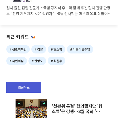
검사 출신 감찰 전문가…국힘 강지식 후보와 함께 추천 절차 진행 한병
도 "진영 치우치지 않은 적임자"…8월 인사청문 마무리 목표 더불어민
주당이 특별감찰관 후보로 검사 출신인 최길수(60·사법연수원 23기)
변호사를 추천했다. 국민의힘도 검사 출신인 강지식(60·사법연수원
27기) 변호사를 야당 몫 후보로 내정하면서 2016년 이후 10년 가까이
최근 키워드
이어진 특별감찰관 공백이 해소될지 주목된다. 한병도 민주당 원내대
표는 이날 국회에서 기자간담회를 열고 "최 변호사는 광주지검 특수부
장, 대구지검 안동지청장을 역임했고 서울고검 감찰부에서 근
선관위특검
검찰
형소법
더불어민주당
국민의힘
한병도
최길수
최신 뉴스
'선관위 특검' 합의했지만 '형
소법'은 강행…8월 국회 '입
법 2차전' 예고