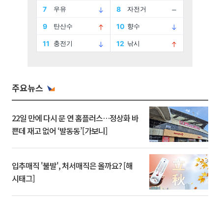
주요뉴스
22일 만에 다시 문 연 홈플러스…정상화 바
쁜데 재고 없어 ‘발동동’[가보니]
입추매직 '불발', 처서매직은 올까요? [해
시태그]