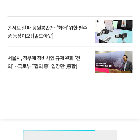
콘서트 갈 때 응원봉만?⋯'최애' 위한 필수
품 등장이오! [솔드아웃]
서울시, 정부에 정비사업 규제 완화 '건
의'⋯국토부 "협의 중" 입장만 [종합]