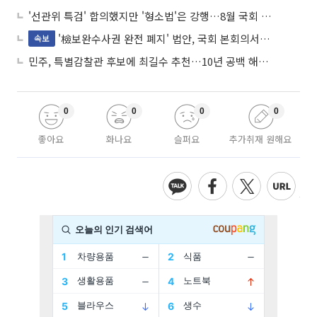
'선관위 특검' 합의했지만 '형소법'은 강행…8월 국회 '입법 2차전' 예고
'檢보완수사권 완전 폐지' 법안, 국회 본회의서 민주당 주도 통과
속보
민주, 특별감찰관 후보에 최길수 추천…10년 공백 해소 속도
0
0
0
0
좋아요
화나요
슬퍼요
추가취재 원해요