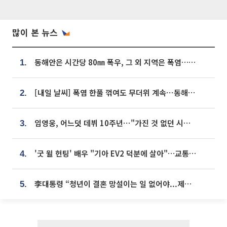
많이 본 뉴스
동해안은 시간당 80㎜ 폭우, 그 외 지역은 폭염…‘극과 극 날씨’
1.
[내일 날씨] 폭염 한풀 꺾여도 무더위 계속⋯동해안 이틀 연속 비
2.
임영웅, 어느덧 데뷔 10주년⋯"가진 것 없던 시절, 내 앞엔 20명의 팬뿐"
3.
'굿 윌 헌팅' 배우 "기아 EV2 덕분에 살아"…교통사고 후 안전성 극찬
4.
李대통령 “청년이 결혼 망설이는 일 없어야...제도상 불이익 조사”
5.