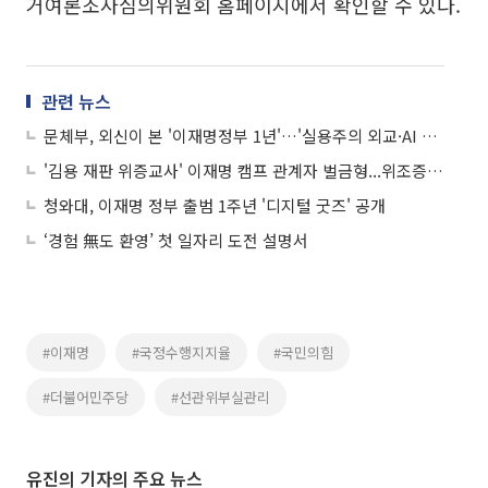
거여론조사심의위원회 홈페이지에서 확인할 수 있다.
관련 뉴스
문체부, 외신이 본 '이재명정부 1년'…'실용주의 외교·AI 공급망 핵심국’
'김용 재판 위증교사' 이재명 캠프 관계자 벌금형...위조증거 사용 혐의만 인정
청와대, 이재명 정부 출범 1주년 '디지털 굿즈' 공개
‘경험 無도 환영’ 첫 일자리 도전 설명서
#이재명
#국정수행지지율
#국민의힘
#더불어민주당
#선관위부실관리
유진의 기자의 주요 뉴스