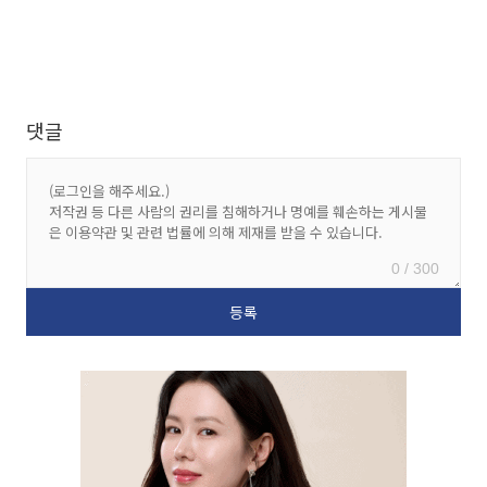
댓글
0 / 300