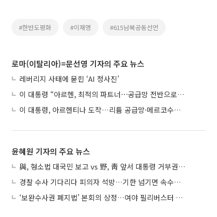
#한반도평화
#이재명
#615남북공동선언
로마(이탈리아)=문선영 기자의 주요 뉴스
레버리지 사태에 묻힌 ‘AI 청사진’
이 대통령 “아르헨, 최적의 파트너⋯공급망 전반으로 확대”
이 대통령, 아르헨티나 도착…리튬 공급망·메르코수르 협력 논의
윤혜원 기자의 주요 뉴스
與, 형소법 대국민 보고 vs 野, 靑 앞서 대통령 거부권 촉구
경찰 수사 기다리다 피의자 석방…기한 넘기면 속수무책
‘보완수사권 폐지법’ 본회의 상정…여야 필리버스터 대치