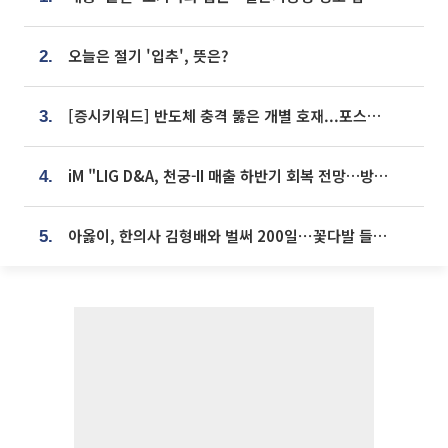
오늘은 절기 '입추', 뜻은?
2.
[증시키워드] 반도체 충격 뚫은 개별 호재...포스코퓨처엠·에코프로·한화솔루션 '눈길'
3.
iM "LIG D&A, 천궁-II 매출 하반기 회복 전망…방산 톱픽 유지"
4.
아옳이, 한의사 김형배와 벌써 200일⋯꽃다발 들고 "프러포즈 아냐"
5.