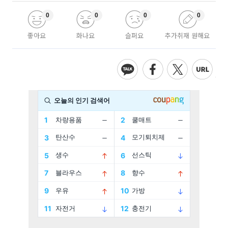
0
0
0
0
좋아요
화나요
슬퍼요
추가취재 원해요