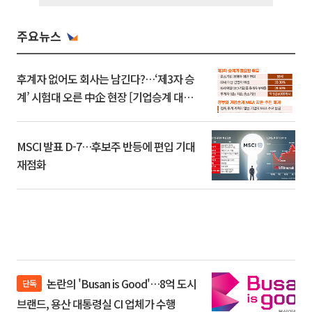
주요뉴스
후계자 없어도 회사는 남긴다?…‘제3자 승
계’ 시험대 오른 中企 현장 [기업승계 대전
환]
MSCI 발표 D-7…후보주 반등에 편입 기대
재점화
논란의 'Busan is Good'…8억 도시
단독
브랜드, 용산 대통령실 CI 업체가 수행