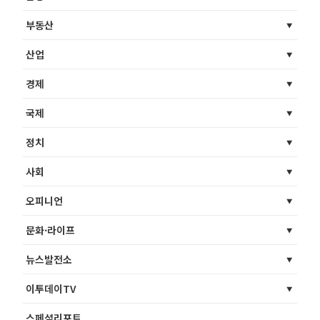
부동산
산업
경제
국제
정치
사회
오피니언
문화·라이프
뉴스발전소
이투데이TV
스페셜리포트