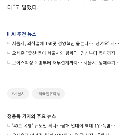
다”고 말했다.
AI 추천 뉴스
서울시, 외식업체 150곳 경영혁신 돕는다… '땡겨요' 지원금 최대 60만원
오세훈 “출산·육아 서울시와 함께”⋯임신부터 육아까지 비용 부담 줄인다
보이스피싱 예방부터 재무설계까지… 서울시, 생애주기별 맞춤 경제교육
#서울시
#외국인유학생
정용욱 기자의 주요 뉴스
'40도 폭염' 뉴노멀 되나…올해 열대야 역대 1위·폭염일수 평년 3배 넘어