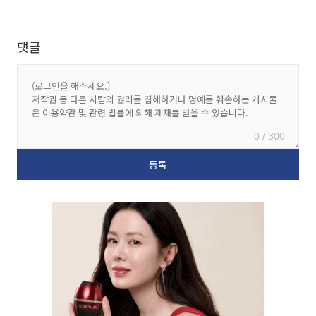
댓글
0 / 300