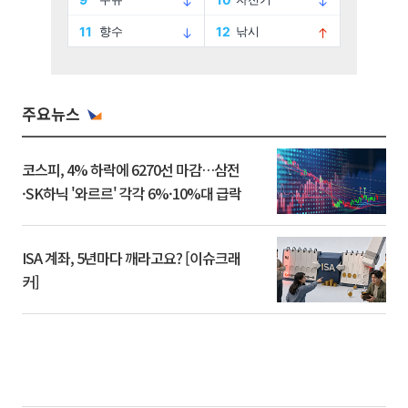
주요뉴스
코스피, 4% 하락에 6270선 마감…삼전
·SK하닉 '와르르' 각각 6%·10%대 급락
ISA 계좌, 5년마다 깨라고요? [이슈크래
커]