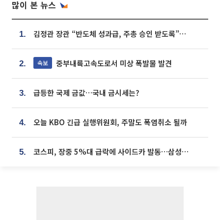
많이 본 뉴스
김정관 장관 “반도체 성과급, 주총 승인 받도록”…상법·자본시장법 개정 시사
1.
중부내륙고속도로서 미상 폭발물 발견
속보
2.
급등한 국제 금값…국내 금시세는?
3.
오늘 KBO 긴급 실행위원회, 주말도 폭염취소 될까
4.
코스피, 장중 5%대 급락에 사이드카 발동…삼성·SK 동반 폭락
5.