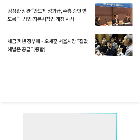
김정관 장관 “반도체 성과급, 주총 승인 받
도록”…상법·자본시장법 개정 시사
세금 꺼낸 정부에…오세훈 서울시장 “집값
해법은 공급” [종합]