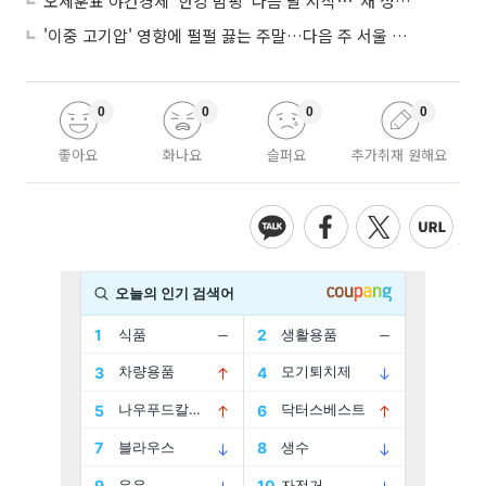
오세훈표 야간경제 '한강 밤핑' 다음 달 시작⋯"새 성장동력 만들 것"
'이중 고기압' 영향에 펄펄 끓는 주말…다음 주 서울 포함 서쪽이 더 덥다
0
0
0
0
좋아요
화나요
슬퍼요
추가취재 원해요