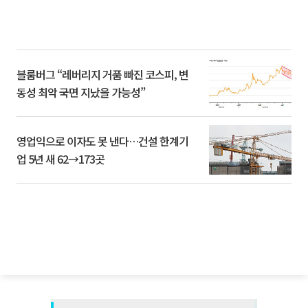
블룸버그 “레버리지 거품 빠진 코스피, 변
동성 최악 국면 지났을 가능성”
영업익으로 이자도 못 낸다…건설 한계기
업 5년 새 62→173곳