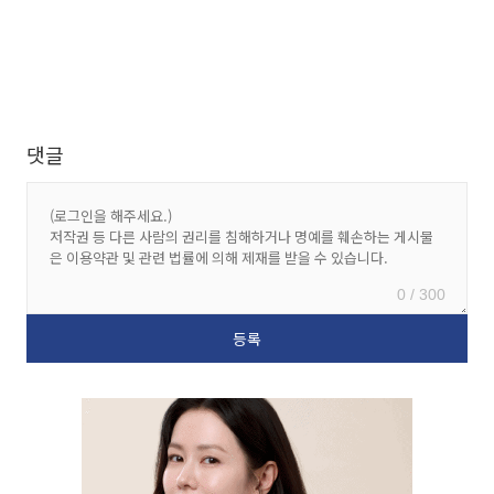
댓글
0 / 300