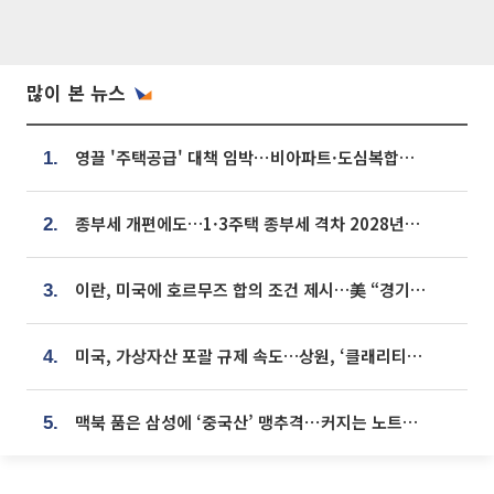
많이 본 뉴스
영끌 '주택공급' 대책 임박⋯비아파트·도심복합까지 총동원
1.
종부세 개편에도…1·3주택 종부세 격차 2028년부터 확대
2.
이란, 미국에 호르무즈 합의 조건 제시…美 “경기 아직 안 끝나” [종합]
3.
미국, 가상자산 포괄 규제 속도…상원, ‘클래리티법’ 9월 절차투표 추진
4.
맥북 품은 삼성에 ‘중국산’ 맹추격⋯커지는 노트북 OLED 시장
5.