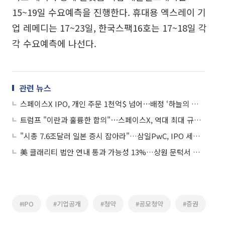
15~19일 수요예측을 진행한다. 휴대용 엑스레이 기
업 레메디는 17~23일, 한국스팩16호는 17~18일 각
각 수요예측에 나선다.
관련 뉴스
스페이스X IPO, 개인 주문 1천억$ 넘어⋯배정 ‘하늘의 별따기’
트럼프 "이란과 훌륭한 합의"⋯스페이스X, 역대 최대 규모 IPO 外
"시총 7.6조달러 일본 증시 잡아라"…삼일PwC, IPO 세미나 개최
美 클래리티 법안 연내 통과 가능성 13%…상원 문턱서 제동
#IPO
#기업공개
#청약
#공모청약
#증권