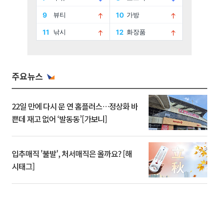
주요뉴스
22일 만에 다시 문 연 홈플러스…정상화 바
쁜데 재고 없어 ‘발동동’[가보니]
입추매직 '불발', 처서매직은 올까요? [해
시태그]