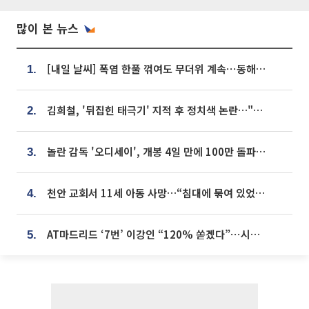
많이 본 뉴스
[내일 날씨] 폭염 한풀 꺾여도 무더위 계속⋯동해안 이틀 연속 비
1.
김희철, '뒤집힌 태극기' 지적 후 정치색 논란…"좌우 떠나 우리나라 국기"
2.
놀란 감독 '오디세이', 개봉 4일 만에 100만 돌파⋯'왕사남' 보다 빠르다
3.
천안 교회서 11세 아동 사망…“침대에 묶여 있었다” 진술 확보
4.
AT마드리드 ‘7번’ 이강인 “120% 쏟겠다”⋯시메오네 감독 “필요한 선수”
5.