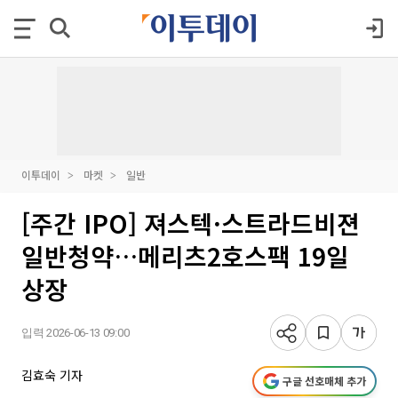
이투데이
마켓
일반
[주간 IPO] 져스텍·스트라드비젼
일반청약…메리츠2호스팩 19일
상장
입력 2026-06-13 09:00
김효숙 기자
구글 선호매체 추가