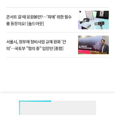
콘서트 갈 때 응원봉만?⋯'최애' 위한 필수
품 등장이오! [솔드아웃]
서울시, 정부에 정비사업 규제 완화 '건
의'⋯국토부 "협의 중" 입장만 [종합]