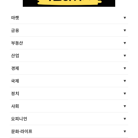
마켓
금융
부동산
산업
경제
국제
정치
사회
오피니언
문화·라이프