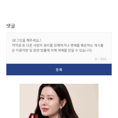
댓글
0 / 300