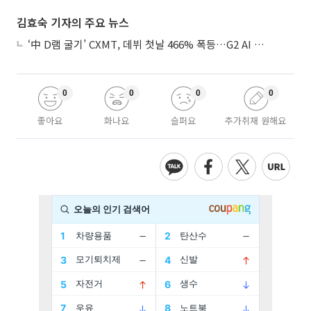
김효숙 기자의 주요 뉴스
‘中 D램 굴기’ CXMT, 데뷔 첫날 466% 폭등…G2 AI 패권 ‘쩐의 전쟁’
0
0
0
0
좋아요
화나요
슬퍼요
추가취재 원해요