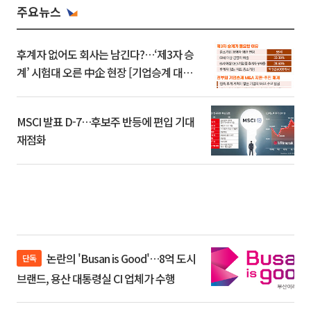
주요뉴스
후계자 없어도 회사는 남긴다?…‘제3자 승
계’ 시험대 오른 中企 현장 [기업승계 대전
환]
MSCI 발표 D-7…후보주 반등에 편입 기대
재점화
논란의 'Busan is Good'…8억 도시
단독
브랜드, 용산 대통령실 CI 업체가 수행