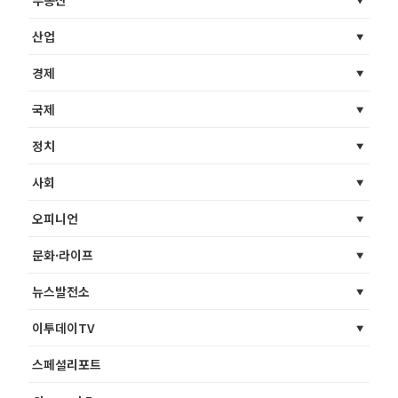
부동산
산업
경제
국제
정치
사회
오피니언
문화·라이프
뉴스발전소
이투데이TV
스페셜리포트