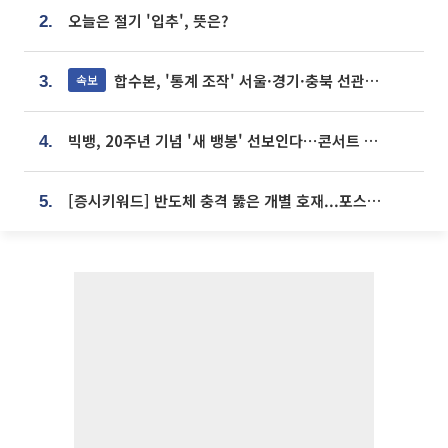
오늘은 절기 '입추', 뜻은?
2.
합수본, '통계 조작' 서울·경기·충북 선관위 등 추가 압수수색
속보
3.
빅뱅, 20주년 기념 '새 뱅봉' 선보인다⋯콘서트 앞두고 팝업 개최
4.
[증시키워드] 반도체 충격 뚫은 개별 호재...포스코퓨처엠·에코프로·한화솔루션 '눈길'
5.