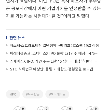
질지가 핵심이다. 이번 IPO는 흑자 제조사가 우주항
공 공모시장에서 어떤 기업가치를 인정받을 수 있는
지를 가늠하는 시험대가 될 것”이라고 말했다.
관련 뉴스
져스텍·스트라드비젼 일반청약…메리츠2호스팩 19일 상장
미래에셋증권, 스페이스X IPO 물량 231만주 배정…4751억원 규모
스페이스X IPO, 개인 주문 1천억$ 넘어⋯배정 ‘하늘의 별따기’
STO 하위법규 예상안, 풀링·거래한도·정형증권 로드맵 제시
#IPO
#우주항공
#하나에어로
0
0
0
0