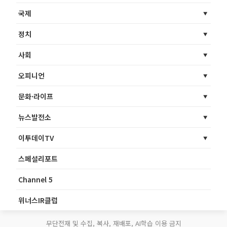
국제
정치
사회
오피니언
문화·라이프
뉴스발전소
이투데이TV
스페셜리포트
Channel 5
위너스IR클럽
무단전재 및 수집, 복사, 재배포, AI학습 이용 금지