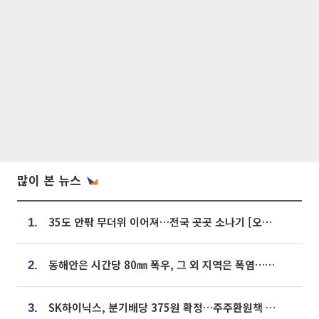
많이 본 뉴스
35도 안팎 무더위 이어져…전국 곳곳 소나기 [오늘 날씨]
1.
동해안은 시간당 80㎜ 폭우, 그 외 지역은 폭염…‘극과 극 날씨’
2.
SK하이닉스, 분기배당 375원 확정…주주환원책 9월로 앞당겨 발표
3.