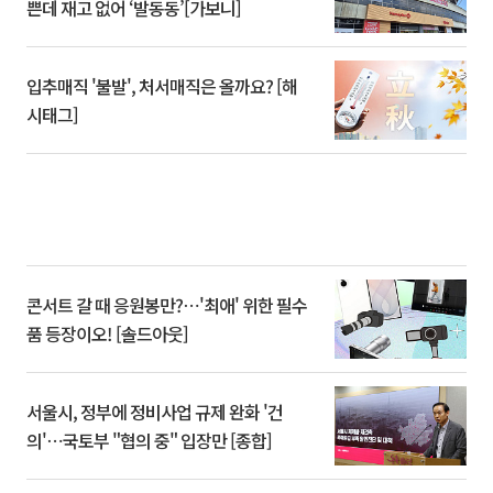
쁜데 재고 없어 ‘발동동’[가보니]
입추매직 '불발', 처서매직은 올까요? [해
시태그]
콘서트 갈 때 응원봉만?⋯'최애' 위한 필수
품 등장이오! [솔드아웃]
서울시, 정부에 정비사업 규제 완화 '건
의'⋯국토부 "협의 중" 입장만 [종합]