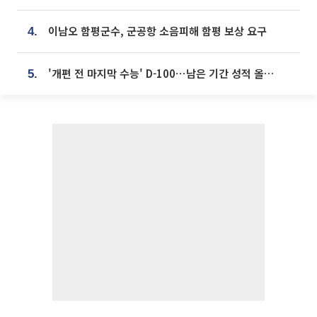
이남오 함평군수, 군공항 소음피해 함평 보상 요구
4.
'개편 전 마지막 수능' D-100⋯남은 기간 성적 올릴 전략은
5.