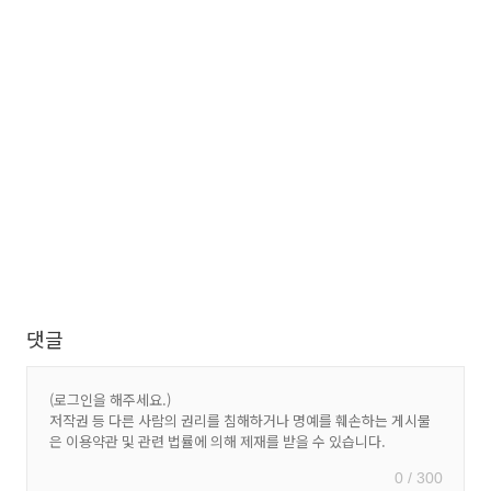
댓글
0 / 300