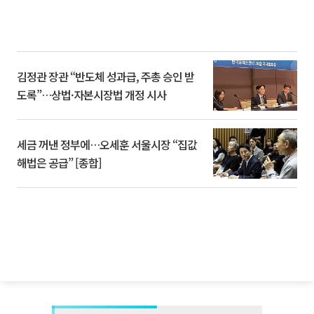
김정관 장관 “반도체 성과급, 주총 승인 받
도록”…상법·자본시장법 개정 시사
세금 꺼낸 정부에…오세훈 서울시장 “집값
해법은 공급” [종합]