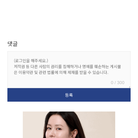
댓글
0 / 300