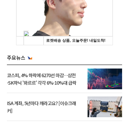
주요뉴스
코스피, 4% 하락에 6270선 마감…삼전
·SK하닉 '와르르' 각각 6%·10%대 급락
ISA 계좌, 5년마다 깨라고요? [이슈크래
커]