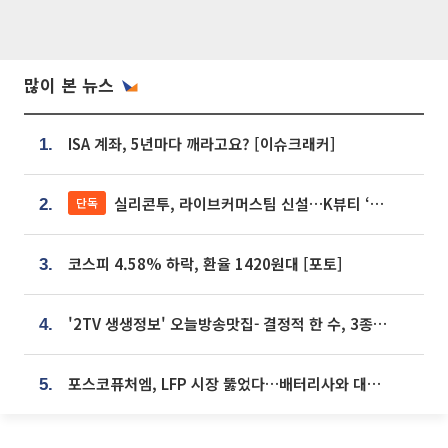
많이 본 뉴스
ISA 계좌, 5년마다 깨라고요? [이슈크래커]
1.
실리콘투, 라이브커머스팀 신설…K뷰티 ‘글로벌 판매망’ 확대[K뷰티 라방戰]
단독
2.
코스피 4.58% 하락, 환율 1420원대 [포토]
3.
'2TV 생생정보' 오늘방송맛집- 결정적 한 수, 3종 메밀면! 메밀 소바 맛집 '의○○○○'
4.
포스코퓨처엠, LFP 시장 뚫었다…배터리사와 대규모 장기 공급 합의
5.