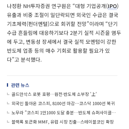
나정환 NH투자증권 연구원은 “대형 기업공개(
IPO
)
유출과 비중 조절이 일단락되면 외국인 수급은 결국
기초체력(펀더멘털)으로 회귀할 전망”이라며 “단기
수급 흔들림에 대응하기보다 2분기 실적 시즌을 염두
에 두고, 변동성 장세에서 결국 실적 모멘텀이 강한
반도체 업종 등의 매수 기회로 활용할 필요가 있
다”고 분석했다.
관련 뉴스
골드만삭스 로봇 호평…원전·반도체 소부장 '上'
외국인 돌아온 코스피, 8100선 마감⋯코스닥 1000선 복귀
노무라 "코스피 1만1000 도달 충분…반도체 슈퍼사이클은 이제 막 시작"
블랙록 토큰화 MMF, 유럽 시장 진출∙∙∙스테이블코인 확장