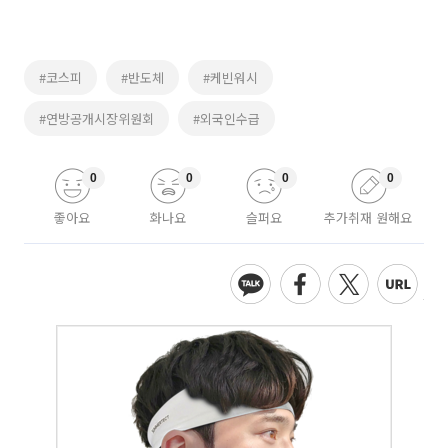
#코스피
#반도체
#케빈워시
#연방공개시장위원회
#외국인수급
0
0
0
0
좋아요
화나요
슬퍼요
추가취재 원해요