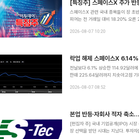
스페이스X 관련 국내 종목들이 장 초반 강세다. 7일 한국거래소에 따르면 오전 1
피어는 전 거래일 대비 18.20% 오
(12.88%), 세아베스틸지주(4.87%)
2026-08-07 10:20
(1.39%), 와이제이링크(1.35%) 등
락업 해제 스페이스X 6.14
전날보다 6.1% 상승한 114.92달러에
한때 225.64달러까지 치솟아고점 기대감ㆍ손실 우
이후 첫 번째 락업(보호예수)이 해제된
2026-08-07 08:52
한적이었다는 안도감 속에서 매수 우위
[편집자 주] 국내 기업공개(IPO) 시
장 선택을 받던 시대는 지났다. 투자
살핀다. 상장을 추진하는 기업들은 거