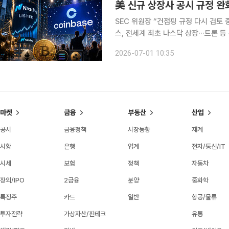
美 신규 상장사 공시 규정 완
SEC 위원장 “건점핑 규정 다시 검토 
스, 전세계 최초 나스닥 상장∙∙∙트론 등
미국 증권거래위원회(SEC)가 신규 
2026-07-01 10:35
증
마켓
금융
부동산
산업
공시
금융정책
시장동향
재계
시황
은행
업계
전자/통신/IT
시세
보험
정책
자동차
장외/IPO
2금융
분양
중화학
특징주
카드
일반
항공/물류
투자전략
가상자산/핀테크
유통