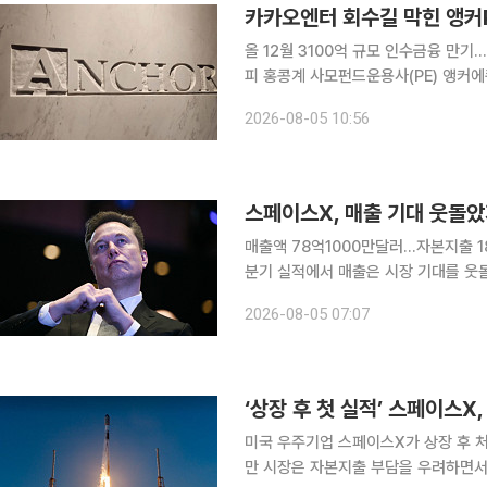
카카오엔터 회수길 막힌 앵커P
올 12월 3100억 규모 인수금융 만기
피 홍콩계 사모펀드운용사(PE) 앵커에쿼티파트너스(앵커PE)가 카카오엔터테인먼트 투자 과정에서
일으킨 인수금융의 리파이낸싱(차환) 작
2026-08-05 10:56
회수(엑시트)는 쉽지 않은 상황이지만,
매출액 78억1000만달러…자본지출 184억달러 미국 우주기업 스페이스X가
분기 실적에서 매출은 시장 기대를 웃
어내렸다. 4일(현지시간) 월스트리트저널(WSJ) 등에 따르면 스페이스X의 2분기 실적은 시장 예
2026-08-05 07:07
상을 웃돌았다. 스페이스X의 올해 2분
미국 우주기업 스페이스X가 상장 후 처
만 시장은 자본지출 부담을 우려하면서 주가를 끌어내렸다. 4일