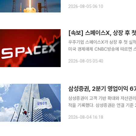
등에 따르면 스페이스X의 2분기 실적
2026-08-05 06:10
전년 동기 대비 92% 급증한 78억10
[속보] 스페이스X, 상장 후 
우주기업 스페이스X가 상장 후 첫 실적에서 
미국 경제매체 CNBC방송에 따르면 스
가 집계한 애널리스트들의 예상치 69억
2026-08-05 05:40
록했다. 이번 실적은 지난 6월 기록
삼성증권, 2분기 영업이익 6
삼성증권이 고객 기반 확대와 자산관리(
적을 기록했다. 삼성증권은 연결 기준 2분기 영업이익이 6758억원으로 전년 동기 대비 119.0%
증가했다고 4일 밝혔다. 전 분기와 비교하면 10.9% 늘었다.
2026-08-04 16:18
대비 114.1%, 전 분기 대비 8.8% 증