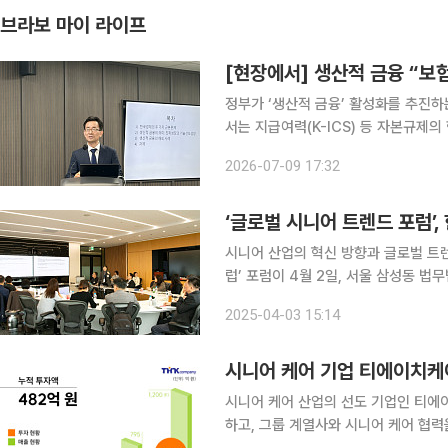
브라보 마이 라이프
[현장에서] 생산적 금융 “보
정부가 ‘생산적 금융’ 활성화를 추진
서는 지급여력(K-ICS) 등 자본규제의 합리적
서울 영등포구 보험연구원 컨퍼런스룸에
2026-07-09 17:32
세미나를 열고 보험산업의 생산적 금융
‘글로벌 시니어 트렌드 포럼’,
시니어 산업의 혁신 방향과 글로벌 트렌드
럽’ 포럼이 4월 2일, 서울 삼성동 
최한 이번 포럼은 국내외 시니어 산업
2025-04-03 15:14
방향에 대해 심도 있는 논의를 펼쳤다
시니어 케어 기업 티에이치케이
시니어 케어 산업의 선도 기업인 티
하고, 그룹 계열사와 시니어 케어 협력