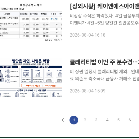
[장외시황] 케이앤에스아이앤
비상장 주식은 하락했다. 4일 금융투자 업계에 따르면 위성통신 안테나 솔루션 기업 케이앤에스아
이앤씨가 4일~5일 양일간 일반공모주
원이며 기관투자자 대상 수요예측에서 경쟁률 938.2
2026-08-04 16:18
랩은 3일~7일까지 기관투자자 대상 
클래리티법 이번 주 분수령⋯
미 상원 일정서 클래리티법 제외…연
료 의존도 축소국내 금융사 거래소 진입…빗썸은 2028년
래리티법(CLARITY Act)이 상원 
2026-08-04 15:09
졌다. 연내 통과 여부마저 분수령을 맞
1
2
3
4
5
6