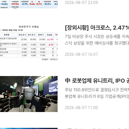
2026-08-07 23:09
흐름이 이어질
[장외시황] 아크로스, 2.47
7일 비상장 주식 시장은 상승세를 지속했다. 반도체 공정장비용 정밀부품 제조기업
스닥 상장을 위한 예비심사를 청구했다
다. 희토류 영구자석 생산업체 성림첨단산업과 해운물류 컨설팅 전문기업 싸이버로지텍이 보합세를
2026-08-07 16:07
유지했다. 석유 정제 전문업체 H
中 로봇업체 유니트리, IPO
주당 150.8위안으로 결정딥시크 전략투자자로
봇업체 유니트리가 6일 기업공개(IPO)
업가치가 약 610억위안(약 90억4
2026-08-07 11:00
이번 상장이 완료되면 유니트리는 중국