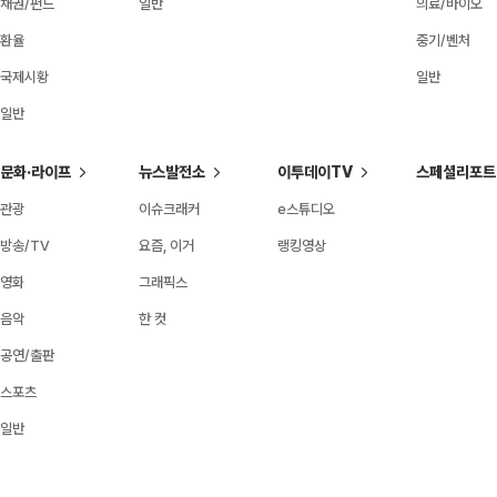
채권/펀드
일반
의료/바이오
환율
중기/벤처
국제시황
일반
일반
문화·라이프
뉴스발전소
이투데이TV
스페셜리포트
관광
이슈크래커
e스튜디오
방송/TV
요즘, 이거
랭킹영상
영화
그래픽스
음악
한 컷
공연/출판
스포츠
일반