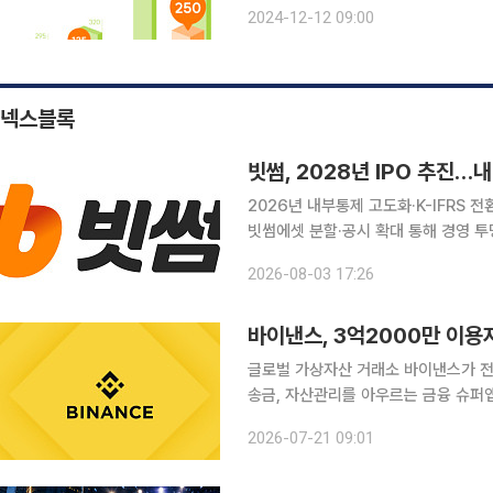
진행하기로 했다. 이번 투자에는 하나벤
2024-12-12 09:00
규모의 시리즈 B 투자가 진행됐다. 이
넥스블록
빗썸, 2028년 IPO 추진…
2026년 내부통제 고도화·K-IFRS 전
빗썸에셋 분할·공시 확대 통해 경영 투명성 강화 빗썸이 2028년 기업공개(IP
비에 본격적으로 나선다. 올해 내부통제
2026-08-03 17:26
를 마치고, 내년 상장 예비심사를 청
바이낸스, 3억2000만 이용
글로벌 가상자산 거래소 바이낸스가 전
송금, 자산관리를 아우르는 금융 슈퍼앱 전략을 본격화한다. 
이용자 기반과 규제 준수 역량을 토대
2026-07-21 09:01
역을 확대한다고 