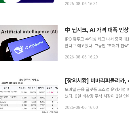
2026-08-06 16:31
섰다. 본지는 상장을 앞둔 기업의 기술
中 딥시크, AI 가격 대폭 인
IPO 앞두고 수익성 제고 나서 중국 대표 AI 기업 딥시크가 6일 AI 서비스 전반의 가격을 대폭 인상
한다고 예고했다. 그동안 ‘초저가 전
어온 만큼 이례적인 전략 변화로 평가된다. 블룸버그통신에 따르면 딥시크는 이날 공지를
2026-08-06 16:29
적인 인상 폭은 공개하지 않았지만 상당
[장외시황] 비바리퍼블리카, 
모바일 금융 플랫폼 토스앱 운영기업 
냈다. 6일 비상장 주식 시장이 2일 연속 상승했다. IPO(기업공개)관련 상장 예비심사 청구종목으로
특수 목적용 항법 및 항재밍 토탈 솔
2026-08-06 16:00
다. 해운물류 컨설팅 전문업체 싸이