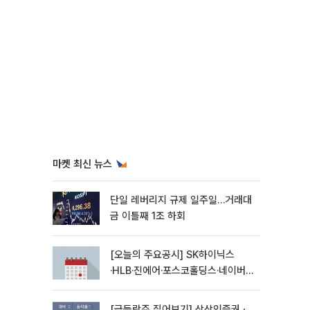
마켓 최신 뉴스
단일 레버리지 규제 일주일…거래대
금 이틀째 1조 하회
[오늘의 주요공시] SK하이닉스
·HLB·진에어·포스코홀딩스·네이버·
대우건설 등
[급등락주 짚어보기] 상상인증권ㆍ