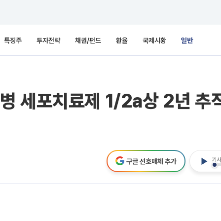
특징주
투자전략
채권/펀드
환율
국제시황
일반
 세포치료제 1/2a상 2년 추적
기사
구글 선호매체 추가