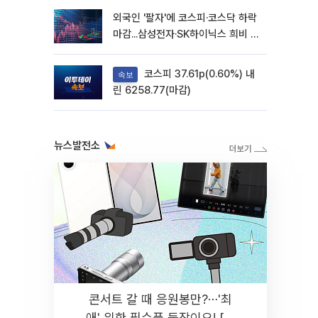
외국인 '팔자'에 코스피·코스닥 하락
마감...삼성전자·SK하이닉스 희비 갈
려
코스피 37.61p(0.60%) 내
속보
린 6258.77(마감)
뉴스발전소
콘서트 갈 때 응원봉만?⋯'최
애' 위한 필수품 등장이오! [솔