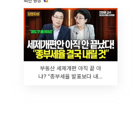
최신 영상
부동산 세제개편 아직 끝 아
냐? "종부세율 발표보다 내릴
것" 장기거주·양도세 전망 I 집
땅지성 I 김인만, 진미윤