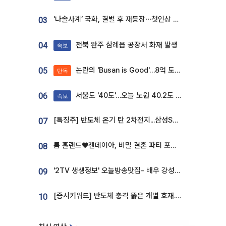
‘나솔사계’ 국화, 결별 후 재등장⋯첫인상 투표 휩쓸고 ‘인기녀’ 등극
03
전북 완주 삼례읍 공장서 화재 발생
04
속보
논란의 'Busan is Good'…8억 도시브랜드, 용산 대통령실 CI 업체가 수행
05
단독
서울도 '40도'…오늘 노원 40.2도 기록
06
속보
[특징주] 반도체 온기 탄 2차전지...삼성SDI, 장 초반 7% 넘게 껑충
07
톰 홀랜드♥젠데이아, 비밀 결혼 파티 포착⋯호텔 대관비만 9억
08
'2TV 생생정보' 오늘방송맛집- 배우 강성진 단골! 쌀국수ㆍ푸팟퐁 커리 맛집 '블○○○'
09
[증시키워드] 반도체 충격 뚫은 개별 호재...포스코퓨처엠·에코프로·한화솔루션 '눈길'
10