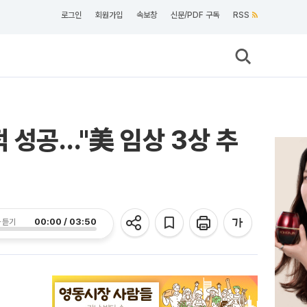
로그인
회원가입
속보창
신문/PDF 구독
RSS
 성공…"美 임상 3상 추
00:00 / 03:50
 듣기