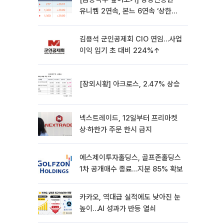
유니켐 2연속, 본느 6연속 ‘상한
가’⋯M&A 훈풍 분 증시
김용석 군인공제회 CIO 연임…사업
이익 임기 초 대비 224%↑
[장외시황] 아크로스, 2.47% 상승
넥스트레이드, 12일부터 프리마켓
상·하한가 주문 한시 금지
에스제이투자홀딩스, 골프존홀딩스
1차 공개매수 종료…지분 85% 확보
카카오, 역대급 실적에도 낮아진 눈
높이…AI 성과가 반등 열쇠