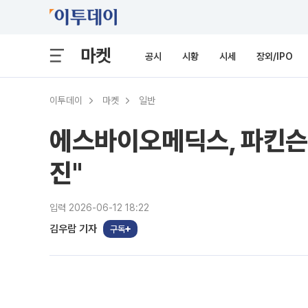
마켓
공시
시황
시세
장외/IPO
이투데이
마켓
일반
에스바이오메딕스, 파킨슨병
진"
입력 2026-06-12 18:22
김우람 기자
구독