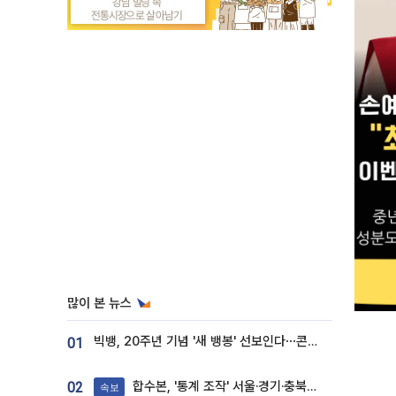
많이 본 뉴스
빅뱅, 20주년 기념 '새 뱅봉' 선보인다⋯콘서트 앞두고 팝업 개최
01
합수본, '통계 조작' 서울·경기·충북 선관위 등 추가 압수수색
02
속보