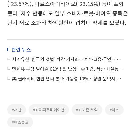
(-23.57%), 파로스아이바이오(-23.15%) 등이 포함
됐다. 지수 반등에도 일부 소비재·로봇·바이오 종목은
단기 재료 소화와 차익실현이 겹치며 약세를 보였다.
관련 뉴스
세계유산 ‘한국의 갯벌’ 확장 가시화…여수·고흥·무안·서산 추가
면세유 부담 덜어줄 623억 원 반영…송미령, 서산 시설농가 찾아 추경 효과 점검
美 클래리티 법안 연내 통과 가능성 13%…상원 문턱서 제동
#서산
#하이퍼코퍼레이션
#비보존 제약
#테스
#아스플로