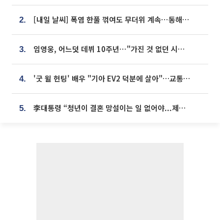
[내일 날씨] 폭염 한풀 꺾여도 무더위 계속⋯동해안 이틀 연속 비
2.
임영웅, 어느덧 데뷔 10주년⋯"가진 것 없던 시절, 내 앞엔 20명의 팬뿐"
3.
'굿 윌 헌팅' 배우 "기아 EV2 덕분에 살아"…교통사고 후 안전성 극찬
4.
李대통령 “청년이 결혼 망설이는 일 없어야...제도상 불이익 조사”
5.