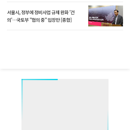
서울시, 정부에 정비사업 규제 완화 '건
의'⋯국토부 "협의 중" 입장만 [종합]