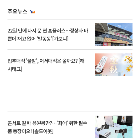
주요뉴스
22일 만에 다시 문 연 홈플러스…정상화 바
쁜데 재고 없어 ‘발동동’[가보니]
입추매직 '불발', 처서매직은 올까요? [해
시태그]
콘서트 갈 때 응원봉만?⋯'최애' 위한 필수
품 등장이오! [솔드아웃]