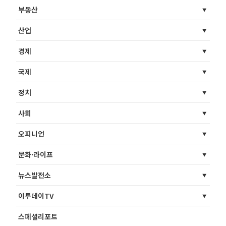
부동산
산업
경제
국제
정치
사회
오피니언
문화·라이프
뉴스발전소
이투데이TV
스페셜리포트