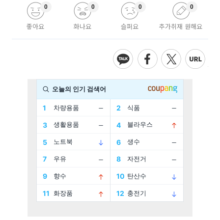
0
0
0
0
좋아요
화나요
슬퍼요
추가취재 원해요