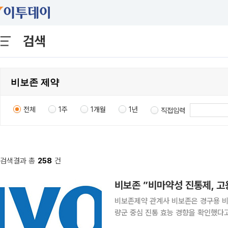
검색
전체
1주
1개월
1년
직접입력
검색결과 총
258
건
비보존 ”비마약성 진통제, 고
비보존제약 관계사 비보존은 경구용 비마
량군 중심 진통 효능 경향을 확인했다고 6일 밝혔다. VVZ-2471은 
발굴한 다중타겟 신약개발 플랫폼 기술