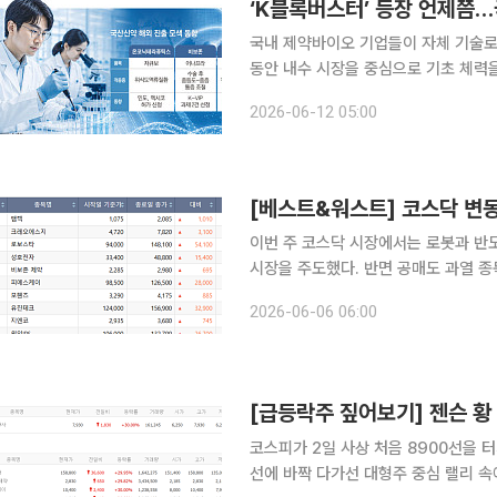
‘K블록버스터’ 등장 언제쯤…
국내 제약바이오 기업들이 자체 기술로 
동안 내수 시장을 중심으로 기초 체력을
글로벌 전역에서 잇따라 품목허가 절차
2026-06-12 05:00
이번 주 코스닥 시장에서는 로봇과 반
시장을 주도했다. 반면 공매도 과열 종
업들은 큰 폭으로 하락했다. 6일 한국거래소에 따르면 이번 주(1~5일) 코스닥 지수는 지난주 대비
2026-06-06 06:00
101.92포인트(9.23%) 내린 1002.
코스피가 2일 사상 처음 8900선을 터
선에 바짝 다가선 대형주 중심 랠리 속