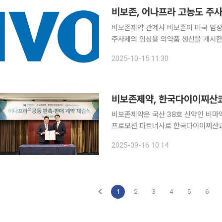
비보존, 어나프라 고농도 주
비보존제약 관계사 비보존이 미국 임상
주사제의 임상용 의약품 생산을 개시한다고 15일 밝혔다. 비보존은
년까지 시장 독점이 가능한 고농도 제
2025-10-15 11:30
기존 대비 1/10 이하로 축소할 수 있어
비보존제약은 국산 38호 신약인 비마
프로모션 파트너사로 한국다이이찌산쿄
혔다. 양사는 15일 어나프라주의 국내 유통을 비롯해 마케팅 및 영업을 위한 전략적 협업을 체결했
2025-09-16 10:14
다. 비보존제약은 완제품 형태의 어
1
2
3
4
5
6