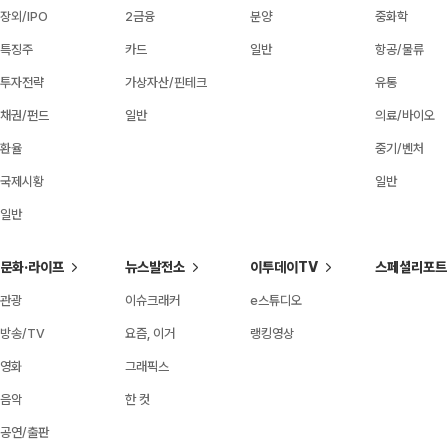
장외/IPO
2금융
분양
중화학
특징주
카드
일반
항공/물류
투자전략
가상자산/핀테크
유통
채권/펀드
일반
의료/바이오
환율
중기/벤처
국제시황
일반
일반
문화·라이프
뉴스발전소
이투데이TV
스페셜리포트
관광
이슈크래커
e스튜디오
방송/TV
요즘, 이거
랭킹영상
영화
그래픽스
음악
한 컷
공연/출판