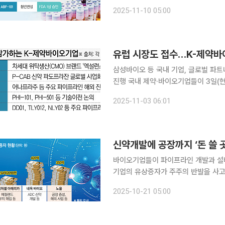
수 있을지 주목된다. 9일 제약바이오 업계에 따르면 비보존은 최근 신경병성 통증 치료 신약 후보물
2025-11-10 05:00
질 ‘VVZ-2471’에 대해 미국 식품의
삼성바이오 등 국내 기업, 글로벌 파
진행 국내 제약·바이오기업들이 3일(현지시간)부터 5일까지 오스트리아 빈에서 열리는 유럽 최대
규모 바이오 파트너링 행사 ‘바이오 유럽 2025’에 참가한다. 
2025-11-03 06:01
기술력과 경쟁력을 바탕으로 글로벌 
신약개발에 공장까지 ‘돈 쓸 
바이오기업들이 파이프라인 개발과 설비
기업의 유상증자가 주주의 반발을 사고
의 행보가 주목된다. 20일 바이오업계에 따르면 최근 비보존제약, 네이처셀, 에이비엘바이오, 노을
2025-10-21 05:00
등이 유상증자를 결정했다. 기업들은 