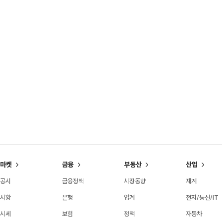
마켓
금융
부동산
산업
공시
금융정책
시장동향
재계
시황
은행
업계
전자/통신/IT
시세
보험
정책
자동차