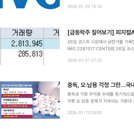
립약물남용연구소(NIDA)가 지원하는
2026-01-29 10:18
되는 해당 과제 내 임상시험이다. 임
[급등락주 짚어보기] 피지컬
26일 코스피 시장에서 상한가를 기록한
IMG:2287017:CENTER] 26일 코스피 시장에서 상한가를 기록한 종목은 월비스와 계양전기우
다. 월비스는 전 거래일 대비 77원(29.96%) 오른 334원에 거래를 마쳤다. 이날 주가 급등과 관
2026-01-27 07:53
련하여 시장에 보고된 별다른 공시나 
중독, 오·남용 걱정 그만…국
중독과 각종 부작용 우려를 획기적으로
약류 오·남용 문제가 지속되는 가운데
을지 주목된다. 12일 제약바이오 업계에 따르면 최근 비보존이 개발한 ‘어나프라주’(성분명 오피란
2026-01-13 05:00
제린염산염)가 국내 시장을 적극적으로