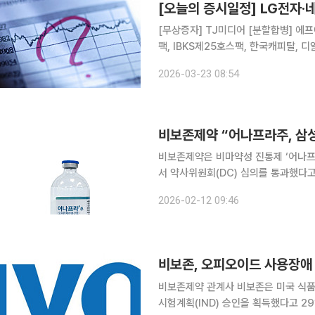
[오늘의 증시일정] LG전자·
[무상증자] TJ미디어 [분할합병] 에프
팩, IBKS제25호스팩, 한국캐피탈, 디알
온켐텍, 와이엠씨, 중앙에너비스, 아이
2026-03-23 08:54
오로스테크놀로지, 링크제니시스, 한
비보존제약 “어나프라주, 삼성
비보존제약은 비마약성 진통제 ‘어나프
서 약사위원회(DC) 심의를 통과했다고 12일 밝혔다. 어나프라주는 현
의를 위한 서류를 제출했으며, 이 가
2026-02-12 09:46
병원을 포함해 19곳에서 DC 통과가 
비보존, 오피오이드 사용장애 신약
비보존제약 관계사 비보존은 미국 식품의
시험계획(IND) 승인을 획득했다고 29일 밝혔다. 이번 IND 승인은 미국 국립