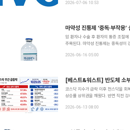
2026-07-06 10:53
메타보트로픽 글루타메이트수용체(mGl
마약성 진통제 ‘중독·부작용’
암 환자나 수술 후 환자의 통증 조절에
주목된다. 마약성 진통제는 중독성이 
정이다. 국내에는 비마약성 진통제 ‘어
2026-06-16 05:00
직 활용도가 높
코스닥 지수가 급락 이후 천스닥을 회
상승률 상위권을 채웠다. 반면 직전 강
슈가 겹치며 하락 폭이 확대됐다. 13일 한국거래소에 따르면 이번 주(8~12일) 코스닥 지수는 전주
2026-06-13 08:00
(5일) 대비 26.61포인트(2.65%) 오른