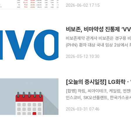
이오, 콘텐츠 등 종목별 재료에 따라
2026-06-02 17:15
상한가를 기록했고, 코스닥 시장에서는
비보존, 비마약성 진통제 ‘VVZ
비보존제약 관계사 비보존은 경구용 비마
(PHN) 환자 대상 국내 임상 2상에서 
진후 신경통은 대상포진 바이러스 감염
2026-05-12 10:30
통증 질환이다. 극심한 통증과 수면 장
[오늘의 증시일정] LG화
[합병] 하림, 씨아이테크, 케일럼, 엔젠바이오 [상호변경] 인티큐브 [주주총회] 
인스코비, SK오션플랜트, 한국가스공사
해양, 벽산, SUN&L, KC그린홀딩스
2026-03-31 07:46
풀무원, 태경산업, 강원랜드, 영흥, 황