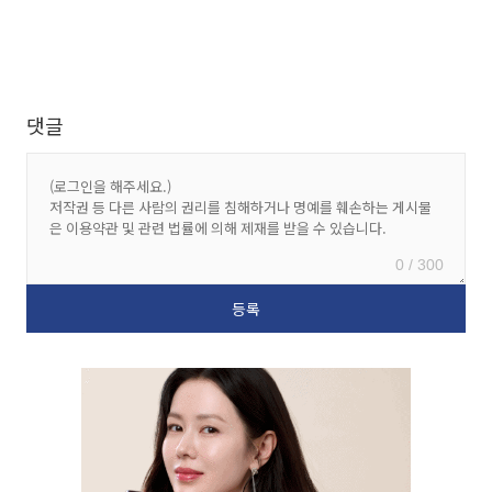
댓글
0 / 300