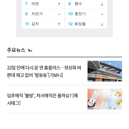
주요뉴스
22일 만에 다시 문 연 홈플러스…정상화 바
쁜데 재고 없어 ‘발동동’[가보니]
입추매직 '불발', 처서매직은 올까요? [해
시태그]