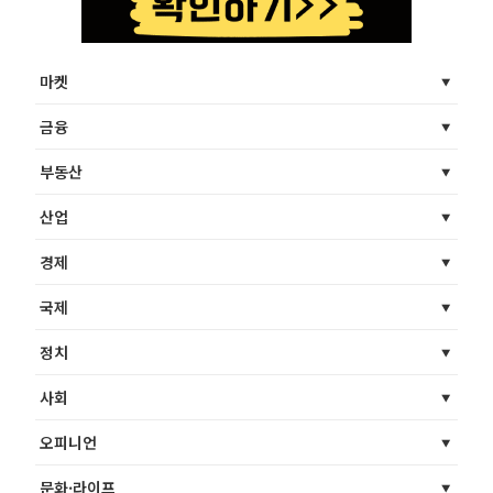
마켓
금융
부동산
산업
경제
국제
정치
사회
오피니언
문화·라이프