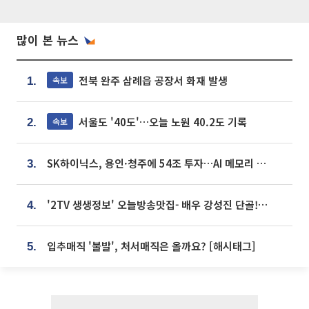
많이 본 뉴스
전북 완주 삼례읍 공장서 화재 발생
속보
1.
서울도 '40도'…오늘 노원 40.2도 기록
속보
2.
SK하이닉스, 용인·청주에 54조 투자…AI 메모리 생산기지 키운다
3.
'2TV 생생정보' 오늘방송맛집- 배우 강성진 단골! 쌀국수ㆍ푸팟퐁 커리 맛집 '블○○○'
4.
입추매직 '불발', 처서매직은 올까요? [해시태그]
5.