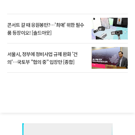
콘서트 갈 때 응원봉만?⋯'최애' 위한 필수
품 등장이오! [솔드아웃]
서울시, 정부에 정비사업 규제 완화 '건
의'⋯국토부 "협의 중" 입장만 [종합]