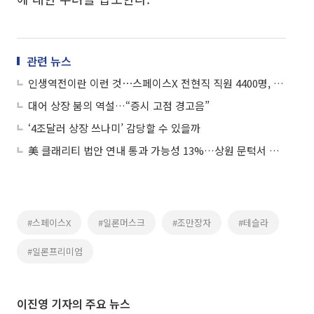
관련 뉴스
인생역전이란 이런 것⋯스페이스X 전현직 직원 4400명, 백만장자 전망
대어 상장 붐의 역설…“증시 고점 경고음”
‘4조달러 상장 쓰나미’ 감당할 수 있을까
美 클래리티 법안 연내 통과 가능성 13%…상원 문턱서 제동
#스페이스X
#일론머스크
#조만장자
#테슬라
#일론프리미엄
이진영 기자의 주요 뉴스