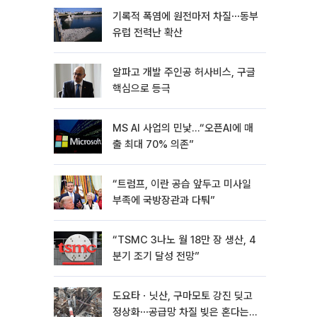
기록적 폭염에 원전마저 차질⋯동부
유럽 전력난 확산
알파고 개발 주인공 허사비스, 구글
핵심으로 등극
MS AI 사업의 민낯…“오픈AI에 매
출 최대 70% 의존”
“트럼프, 이란 공습 앞두고 미사일
부족에 국방장관과 다퉈”
“TSMC 3나노 월 18만 장 생산, 4
분기 조기 달성 전망”
도요타ㆍ닛산, 구마모토 강진 딪고
정상화⋯공급망 차질 빚은 혼다는