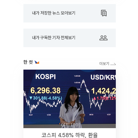
내가 저장한 뉴스 모아보기
내가 구독한 기자 전체보기
한 컷
코스피 4.58% 하락, 환율