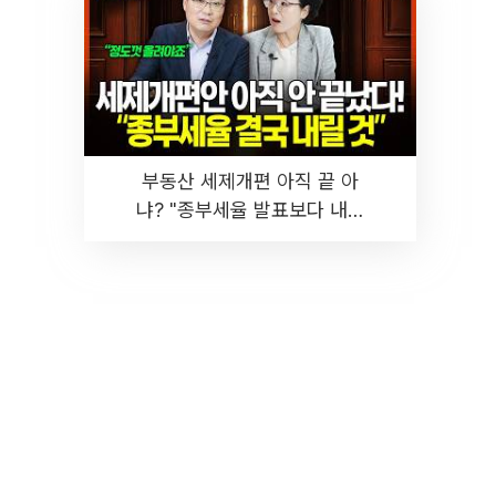
부동산 세제개편 아직 끝 아
냐? "종부세율 발표보다 내릴
것" 장기거주·양도세 전망 I 집
땅지성 I 김인만, 진미윤