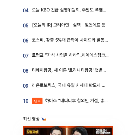
오늘 KBO 긴급 실행위원회, 주말도 폭염취소 될까
04
[오늘의 IR] 고려아연ㆍ심텍ㆍ엘앤에프 등
05
코스피, 장중 5%대 급락에 사이드카 발동…삼성·SK 동반 폭락
06
트럼프 “자석 사업을 하라”…제이에스링크, 비중국 영구자석 공급망 구축 속도
07
티웨이항공, 새 이름 '트리니티항공' 첫발…SSC 전략 본격화
08
라온로보틱스, 국내 유일 차세대 반도체 공정 로봇 개발 ‘고객사 테스트 진행’
09
하마스 “네타냐후 합의안 거절, 총선 앞두고 시간 끌기”
10
단독
최신 영상