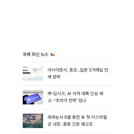
국제 최신 뉴스
아시아증시, 혼조...일본 3거래일 만
에 반락
中 딥시크, AI 가격 대폭 인상 예
고⋯‘초저가 전략’ 접나
레바논서 6월 휴전 후 첫 이스라엘
군 사망...중동 긴장 재고조