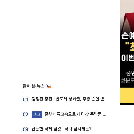
많이 본 뉴스
김정관 장관 “반도체 성과급, 주총 승인 받도록”…상법·자본시장법 개정 시사
01
중부내륙고속도로서 미상 폭발물 발견
02
속보
급등한 국제 금값…국내 금시세는?
03