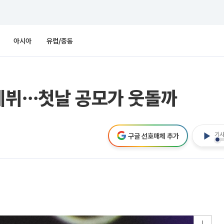
아시아
유럽/중동
 데뷔⋯첫날 공모가 웃돌까
기사
구글 선호매체 추가