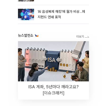
지연
‘AI 음성복제 해킹‘에 월가 비상…헤
지펀드 연쇄 표적
뉴스발전소
ISA 계좌, 5년마다 깨라고요?
[이슈크래커]