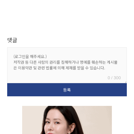
댓글
0 / 300