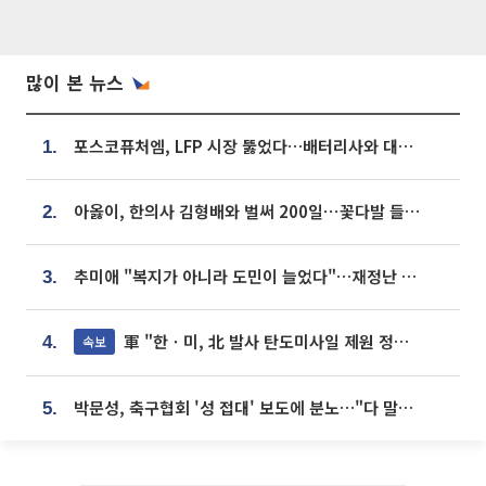
많이 본 뉴스
포스코퓨처엠, LFP 시장 뚫었다…배터리사와 대규모 장기 공급 합의
1.
아옳이, 한의사 김형배와 벌써 200일⋯꽃다발 들고 "프러포즈 아냐"
2.
추미애 "복지가 아니라 도민이 늘었다"…재정난 책임론 정면돌파
3.
軍 "한ㆍ미, 北 발사 탄도미사일 제원 정밀분석 중"
속보
4.
박문성, 축구협회 '성 접대' 보도에 분노…"다 말아먹으려고 작정했나"
5.