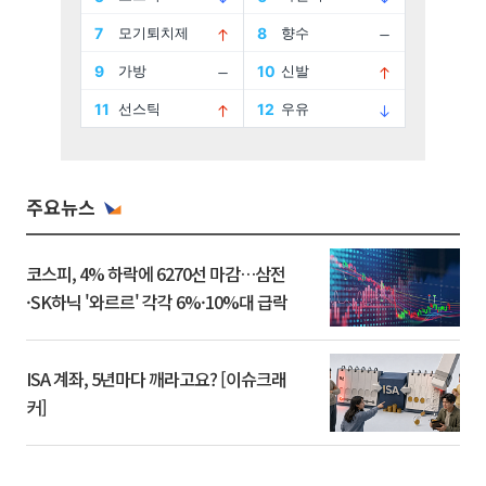
주요뉴스
코스피, 4% 하락에 6270선 마감…삼전
·SK하닉 '와르르' 각각 6%·10%대 급락
ISA 계좌, 5년마다 깨라고요? [이슈크래
커]