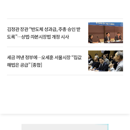
김정관 장관 “반도체 성과급, 주총 승인 받
도록”…상법·자본시장법 개정 시사
세금 꺼낸 정부에…오세훈 서울시장 “집값
해법은 공급” [종합]