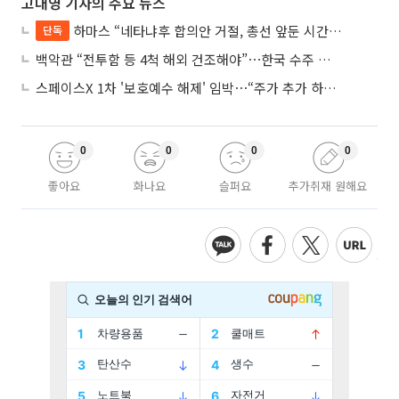
고대영 기자의 주요 뉴스
하마스 “네타냐후 합의안 거절, 총선 앞둔 시간 끌기”
단독
백악관 “전투함 등 4척 해외 건조해야”⋯한국 수주 기대
스페이스X 1차 '보호예수 해제' 임박⋯“주가 추가 하락 가능성”
0
0
0
0
좋아요
화나요
슬퍼요
추가취재 원해요