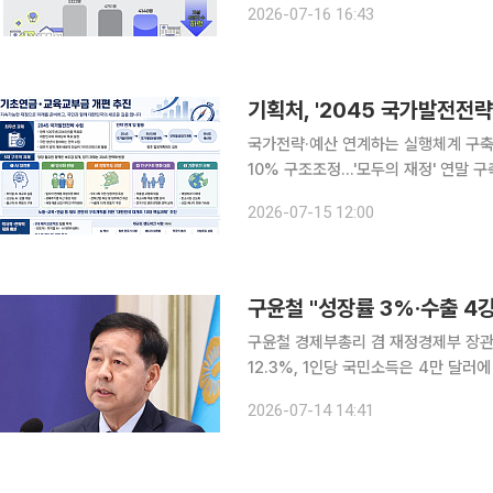
2026-07-16 16:43
약 채무자, 불법사금융 피해자를 가구
기획처, '2045 국가발전전
국가전략·예산 연계하는 실행체계 구축
10% 구조조정…'모두의 재정' 연말 구축 정부가 광복 100주년인 2045년을 목표로 국가발
을 수립하고 장기 국가전략과 예산을 
2026-07-15 12:00
시에 기초연금과 지방교육재정교부금 
구윤철 "성장률 3%·수출 4강
구윤철 경제부총리 겸 재정경제부 장관은
12.3%, 1인당 국민소득은 4만 달
새로운 성장경로로 반전시키겠다"고 말했다. 구 부총리는 이날 정부서울청사에서 열린 
2026-07-14 14:41
반기 경제성장전략' 관계부처 합동 브