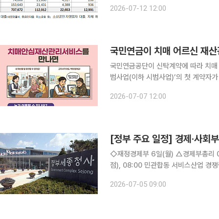
기 11조3000억원 규모의 포용금융을
2026-07-12 12:00
목표의 16% 수준이다. 금
국민연금이 치매 어르신 재산관
국민연금공단이 신탁계약에 따라 치매 
범사업(이하 시범사업)’의 첫 계약자가 나왔다. 보건복지부는 시범사업을 시행한 4
건의 계약이 체결됐다고 7일 밝혔다.
2026-07-07 12:00
하게 관리·보호하는 공공신탁 기반의 
[정부 주요 일정] 경제·사회부처
◇재정경제부 6일(월) △경제부총리 07:35 24시간 외환시장 개장 계기 딜링룸 방문(하나은행 본
점), 08:00 민관합동 서비스산업 경쟁력 강화 TF(웨
장 계기, 외환딜링룸 현장방문 △민관합동 서비스산업 경쟁력 강화 전담반(TF)제2차 회의 개최 7
2026-07-05 09:00
일(화) △경제부총리 10:00 국무회