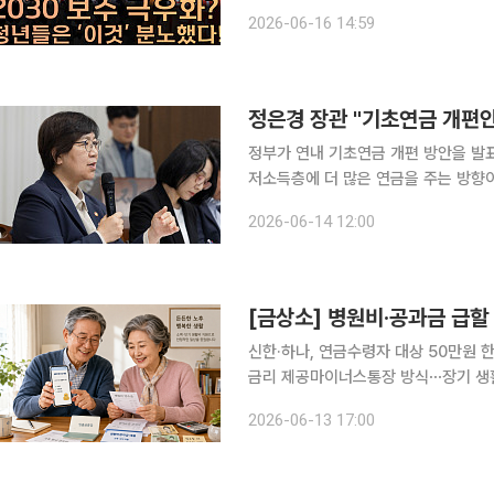
기보다, 진보와 보수의 경계가 흐려진 한
2026-06-16 14:59
김지영 기자와 손윤희 박사는 15일 공
정은경 장관 "기초연금 개편
정부가 연내 기초연금 개편 방안을 발표
저소득층에 더 많은 연금을 주는 방향이다. 정은경 보건복지부 장관은 11일 서울 모처에서
자간담회에서 “기초연금 개편 방안을 
2026-06-14 12:00
조기에 확정하는 것이 목표”라고 말했다
[금상소] 병원비·공과금 급
신한·하나, 연금수령자 대상 50만원 한
금리 제공마이너스통장 방식⋯장기 생활비보다 단기 자금
한 저금리 생활비대출 상품을 잇달아 
2026-06-13 17:00
생활자금 수요에 대응하기 위한 시니어