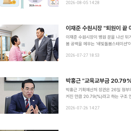
2026-08-05 14:28
를 유지한다. 장래 근로를 희망하는 고
이재준 수원시장 "퇴원이 끝
이재준 수원시장이 병원 문을 나선 뒤가
봄 공백을 메우는 '새빛돌봄스테이션'이 그 현장이다. 27일 이재준 
통해 밝힌 내용에 따르면, 새빛돌봄스
2026-07-27 18:53
박홍근 "교육교부금 20.79%
박홍근 기획예산처 장관은 26일 정부
커진 만큼 20.79(%)라고 하는 구조
장관은 이날 'KBS 일요진단'에 출연해
2026-07-26 14:27
간 정부가 의견이 조율되면 이걸 법안 