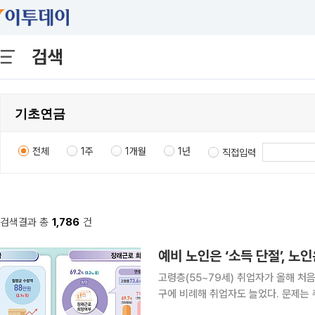
검색
전체
1주
1개월
1년
직접입력
검색결과 총
1,786
건
예비 노인은 ‘소득 단절’, 노
고령층(55~79세) 취업자가 올해 처음
구에 비례해 취업자도 늘었다. 문제는 
다. 65세 이상은 연금이 ‘용돈’ 수