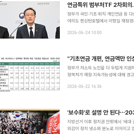
연금특위 범부처TF 2차회의
정부가 국민·기초·퇴직·개인연금 등 다층연금
여의도 켄싱턴호텔에서 이형일 재정경제
부처 지원 TF 2차회의를 열어 이같이 논의했다고 밝혔다. 해당 
2026-06-24 10:00
를 위해 설치한 국회 연금개혁 특별위
"기초연금 개편, 연금액만 인
정부가 저소득 노인을 더 두텁게 지원
정책처가 재정 지속가능성에 대해 경고음
년간 수십조원의 추가 재정 부담을 초래
2026-06-22 16:36
혁이 필요하다는 지
'보수화'로 설명 안 된다⋯20
지방선거 이후 정치권 안팎에서 '세대 
외감이 정치 냉소와 분노로 이어지고 