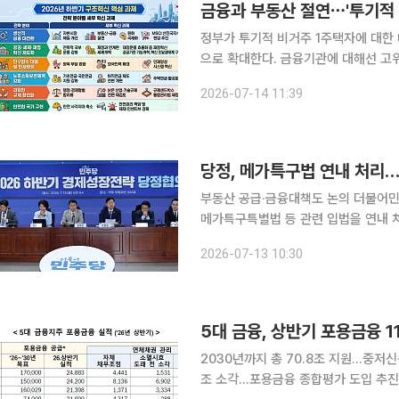
정부가 투기적 비거주 1주택자에 대한
으로 확대한다. 금융기관에 대해선 고
무를 부과하는 등 사회적 비용을 내재화하기 위한
2026-07-14 11:39
처는 14일 국무회의에서 이 같은 내용이
당정, 메가특구법 연내 처리…
부동산 공급·금융대책도 논의 더불어민주당과 정부가 3대 메가프로젝트의 속도감 있는 추진을 위해
메가특구특별법 등 관련 입법을 연내 
망과 에너지 안보 강화와 함께 미래대
2026-07-13 10:30
침하기로 뜻을 모았다. 
5대 금융, 상반기 포용금융 1
2030년까지 총 70.8조 지원…중저신
조 소각…포용금융 종합평가 도입 추진 5대 금융지주(KB국민·신한·하나·우리·NH농협)가 올해 상