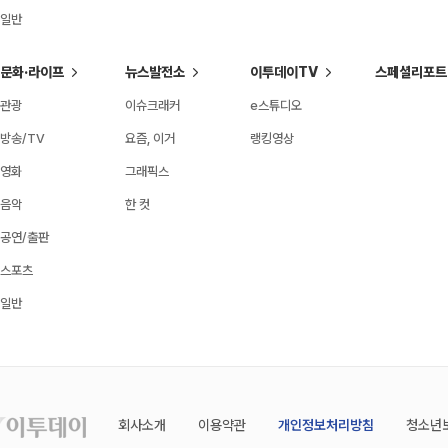
일반
문화·라이프
뉴스발전소
이투데이TV
스페셜리포트
관광
이슈크래커
e스튜디오
방송/TV
요즘, 이거
랭킹영상
영화
그래픽스
음악
한 컷
공연/출판
스포츠
일반
회사소개
이용약관
개인정보처리방침
청소년