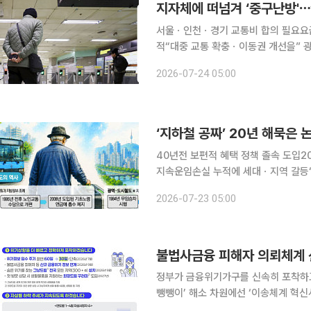
서울ㆍ인천ㆍ경기 교통비 합의 필요요
적“대중 교통 확충ㆍ이동권 개선을” 광역·도시철도(이하 지하철) 무임승차 제도를 개편해야 한다는
데는 이견이 적다. 각자가 생각하는 방
2026-07-24 05:00
계한 버스 이용 지원을 추진하고 있고
40년전 보편적 혜택 정책 졸속 도입
지속운임손실 누적에 세대ㆍ지역 갈등“결국은 표” 정
무임승차를 둘러싼 갈등이 확산한 건 2
2026-07-23 05:00
인상을 둘러싼 서울시와 기획재정부의 
불법사금융 피해자 의뢰체계 
정부가 금융위기가구를 신속히 포착하
뺑뺑이’ 해소 차원에선 ‘이송체계 혁신사업’을 전국으로 
보고에서 이 같은 내용이 담긴 업무계획을 발표했다. 먼저 채무조정 중지