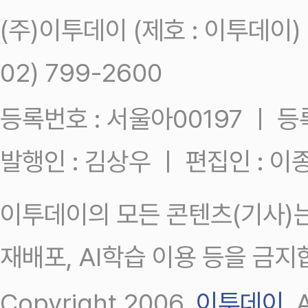
(주)이투데이 (제호 : 이투데이
02) 799-2600
등록번호 : 서울아00197 ㅣ 등록일
발행인 : 김상우 ㅣ 편집인 : 
이투데이의 모든 콘텐츠(기사)는
재배포, AI학습 이용 등을 금지
Copyright 2006.
이투데이
.