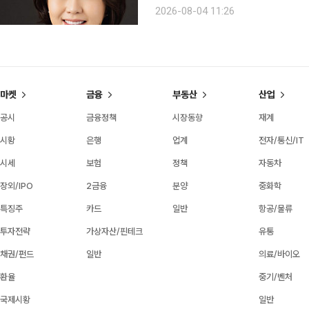
득·재산 수준을 기준으로 수급 여부를 판단하자는 취지다. 백선희
2026-08-04 11:26
수급자도 일정한 소득·재산 요건을 충
마켓
금융
부동산
산업
공시
금융정책
시장동향
재계
시황
은행
업계
전자/통신/IT
시세
보험
정책
자동차
장외/IPO
2금융
분양
중화학
특징주
카드
일반
항공/물류
투자전략
가상자산/핀테크
유통
채권/펀드
일반
의료/바이오
환율
중기/벤처
국제시황
일반