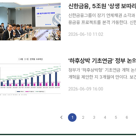
신한금융, 5조원 ‘상생 보따
신한금융그룹이 장기 연체채권 소각과 
용금융 프로젝트를 본격 가동한다. 신한금융은 10일 서울 여의도 TP타워에서 제5차 그룹 생산적
금융 추진단 회의를 열고 연체채권 소각
2026-06-10 11:02
'하후상박 기초연금' 정부 논
정부가 ‘하후상박형’ 기초연금 개혁 논
개혁을 제안한 지 3개월여 만이다. 보건복지부는 9일 서울 중구 서울역 회의실에서 현수엽 1차관이
참석한 가운데 ‘기초연금 개편 방향 
2026-06-09 16:00
원, 최옥금 국민연금연구원 연금제도
1
2
3
4
5
6