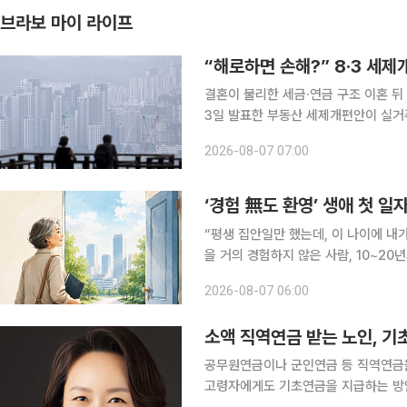
브라보 마이 라이프
“해로하면 손해?” 8·3 세제
결혼이 불리한 세금·연금 구조 이혼 뒤 1
3일 발표한 부동산 세제개편안이 실거주
각 집 한 채를 보유한 고령 부부에게
2026-08-07 07:00
다는 분석이 나온다. 종합부
‘경험 無도 환영’ 생애 첫 일
“평생 집안일만 했는데, 이 나이에 내
을 거의 경험하지 않은 사람, 10~2
앞에 선다. 채용 정보를 찾고 이력서를 
2026-08-07 06:00
에게 필요한 것은 ‘용기를 내라’는 말
소액 직역연금 받는 노인, 기
공무원연금이나 군인연금 등 직역연금
고령자에게도 기초연금을 지급하는 방안