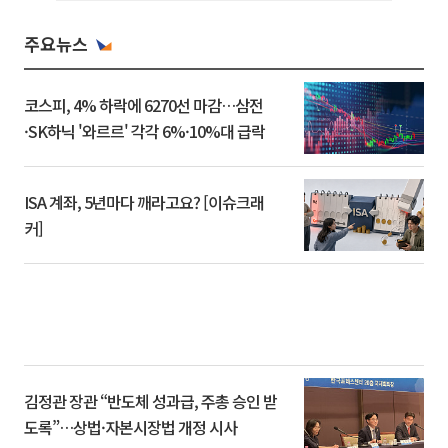
주요뉴스
코스피, 4% 하락에 6270선 마감…삼전
·SK하닉 '와르르' 각각 6%·10%대 급락
ISA 계좌, 5년마다 깨라고요? [이슈크래
커]
김정관 장관 “반도체 성과급, 주총 승인 받
도록”…상법·자본시장법 개정 시사