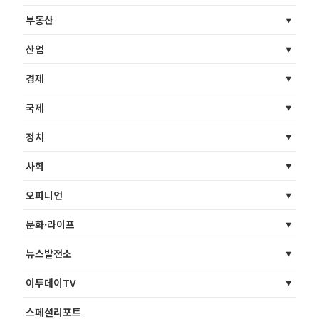
부동산
산업
경제
국제
정치
사회
오피니언
문화·라이프
뉴스발전소
이투데이TV
스페셜리포트