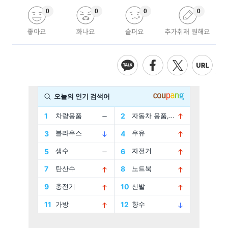
0
0
0
0
좋아요
화나요
슬퍼요
추가취재 원해요