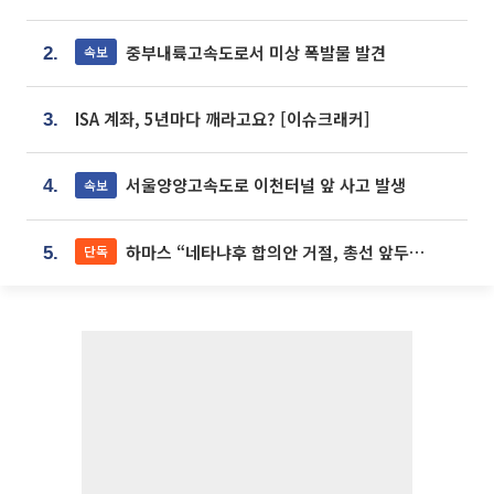
중부내륙고속도로서 미상 폭발물 발견
속보
2.
ISA 계좌, 5년마다 깨라고요? [이슈크래커]
3.
서울양양고속도로 이천터널 앞 사고 발생
속보
4.
하마스 “네타냐후 합의안 거절, 총선 앞두고 시간 끌기”
단독
5.