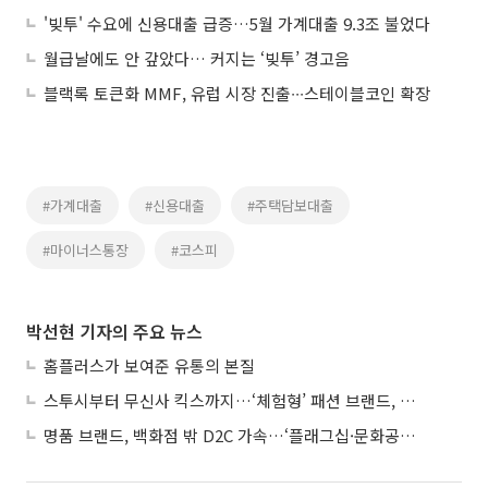
'빚투' 수요에 신용대출 급증…5월 가계대출 9.3조 불었다
월급날에도 안 갚았다… 커지는 ‘빚투’ 경고음
블랙록 토큰화 MMF, 유럽 시장 진출∙∙∙스테이블코인 확장
#가계대출
#신용대출
#주택담보대출
#마이너스통장
#코스피
박선현 기자의 주요 뉴스
홈플러스가 보여준 유통의 본질
스투시부터 무신사 킥스까지…‘체험형’ 패션 브랜드, 잇단 제주행
명품 브랜드, 백화점 밖 D2C 가속…‘플래그십·문화공간’ 전략 눈길