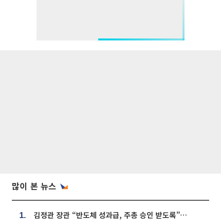
많이 본 뉴스
김정관 장관 “반도체 성과급, 주총 승인 받도록”…상법·자본시장법 개정 시사
1.