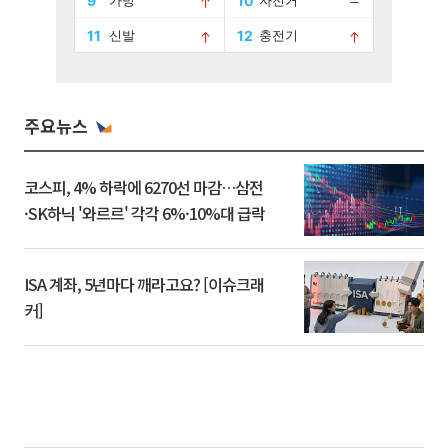
주요뉴스
코스피, 4% 하락에 6270선 마감…삼전
·SK하닉 '와르르' 각각 6%·10%대 급락
ISA 계좌, 5년마다 깨라고요? [이슈크래
커]