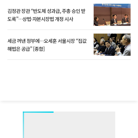
김정관 장관 “반도체 성과급, 주총 승인 받
도록”…상법·자본시장법 개정 시사
세금 꺼낸 정부에…오세훈 서울시장 “집값
해법은 공급” [종합]