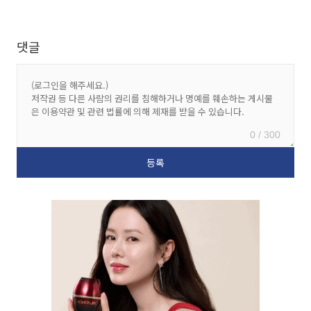
댓글
0 / 300