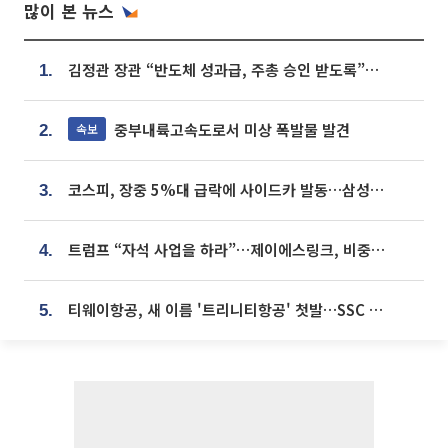
많이 본 뉴스
김정관 장관 “반도체 성과급, 주총 승인 받도록”…상법·자본시장법 개정 시사
1.
중부내륙고속도로서 미상 폭발물 발견
속보
2.
코스피, 장중 5%대 급락에 사이드카 발동…삼성·SK 동반 폭락
3.
트럼프 “자석 사업을 하라”…제이에스링크, 비중국 영구자석 공급망 구축 속도
4.
티웨이항공, 새 이름 '트리니티항공' 첫발…SSC 전략 본격화
5.