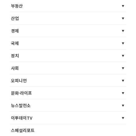
부동산
산업
경제
국제
정치
사회
오피니언
문화·라이프
뉴스발전소
이투데이TV
스페셜리포트