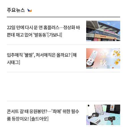
주요뉴스
22일 만에 다시 문 연 홈플러스…정상화 바
쁜데 재고 없어 ‘발동동’[가보니]
입추매직 '불발', 처서매직은 올까요? [해
시태그]
콘서트 갈 때 응원봉만?⋯'최애' 위한 필수
품 등장이오! [솔드아웃]