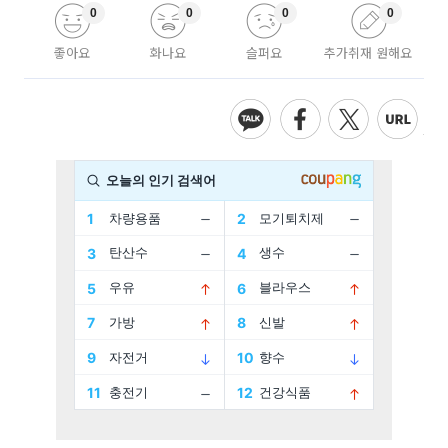
0
0
0
0
좋아요
화나요
슬퍼요
추가취재 원해요