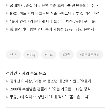
굽네치킨, 순살 메뉴 운영 기준 조정…매년 반복되는 수급난 속 품질 유지 선택
BBQ, 하노이 이어 호찌민 진출⋯베트남 남부 첫 거점 마련
“물가 안정이라는데 왜 더 힘들까”...치킨값·장바구니 물가 안 내려가는 이유
美 클래리티 법안 연내 통과 가능성 13%…상원 문턱서 제동
#치킨
#BBQ
#BHC
#교촌
#교촌에프앤비
정영인 기자의 주요 뉴스
장혜선 이사장, ‘가정 밖 청소년’에 2억 지원...“억울하고 아파도 단단해지길”
2000억 수혈받은 홈플러스 ‘오늘 가오픈’...13일 정식 개장 시험대
쿠팡, 3대 악재 속 상반기 ‘최대 적자’...‘돌아온 고객’에 수익성 반등 주목