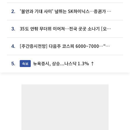
'불안과 기대 사이' 널뛰는 SK하이닉스…증권가 "HBM4·LTA 기반 펀터멘털 견고"
2.
35도 안팎 무더위 이어져…전국 곳곳 소나기 [오늘 날씨]
3.
[주간증시전망] 다음주 코스피 6000~7000⋯“外人 수급은 정책이 변수”
4.
뉴욕증시, 상승...나스닥 1.3% ↑
속보
5.