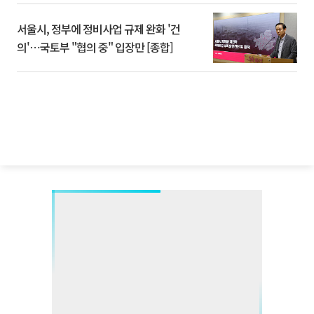
서울시, 정부에 정비사업 규제 완화 '건
의'⋯국토부 "협의 중" 입장만 [종합]