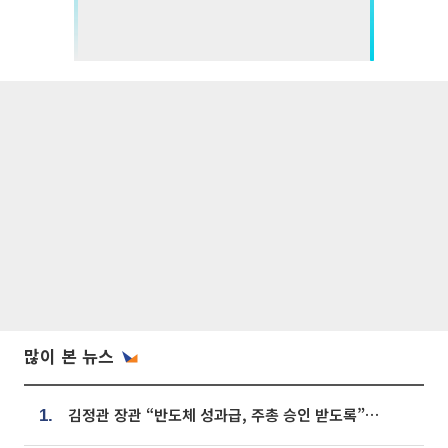
많이 본 뉴스
김정관 장관 “반도체 성과급, 주총 승인 받도록”…상법·자본시장법 개정 시사
1.