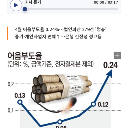
기사 듣기
00:00 / 03:17
4월 어음부도율 0.24%…법인파산 279건 '껑충'
중기·개인사업자 연체↑…은행 건전성 경고등