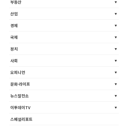
부동산
산업
경제
국제
정치
사회
오피니언
문화·라이프
뉴스발전소
이투데이TV
스페셜리포트