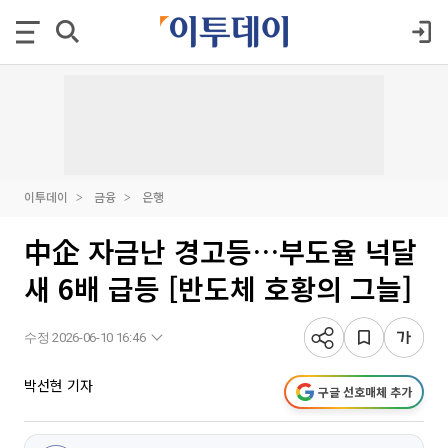
이투데이
금융
은행
中企 자금난 경고등…부도율 넉달
새 6배 급등 [반도체 호황의 그늘]
수정 2026-06-10 16:46
박선현 기자
구글 선호매체 추가