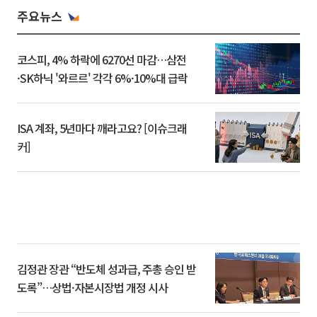
주요뉴스
코스피, 4% 하락에 6270선 마감…삼전
·SK하닉 '와르르' 각각 6%·10%대 급락
ISA 계좌, 5년마다 깨라고요? [이슈크래
커]
김정관 장관 “반도체 성과급, 주총 승인 받
도록”…상법·자본시장법 개정 시사