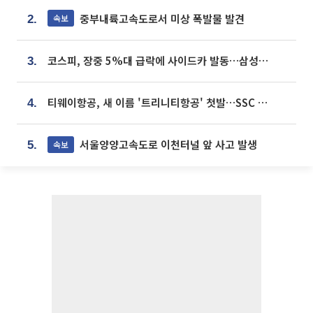
중부내륙고속도로서 미상 폭발물 발견
속보
2.
코스피, 장중 5%대 급락에 사이드카 발동…삼성·SK 동반 폭락
3.
티웨이항공, 새 이름 '트리니티항공' 첫발…SSC 전략 본격화
4.
서울양양고속도로 이천터널 앞 사고 발생
속보
5.