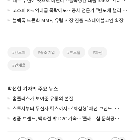
내수 부진에 빚으로 버틴다…골목상권 대출 356조 '역대 최대'
코스피 8% 역대급 폭락에도⋯증시 전문가 “반도체 랠리 안 꺾였다”
블랙록 토큰화 MMF, 유럽 시장 진출∙∙∙스테이블코인 확장
#반도체
#중소기업
#부도율
#파산
#연체율
박선현 기자의 주요 뉴스
홈플러스가 보여준 유통의 본질
스투시부터 무신사 킥스까지…‘체험형’ 패션 브랜드, 잇단 제주행
명품 브랜드, 백화점 밖 D2C 가속…‘플래그십·문화공간’ 전략 눈길