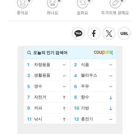
0
0
0
0
좋아요
화나요
슬퍼요
추가취재 원해요