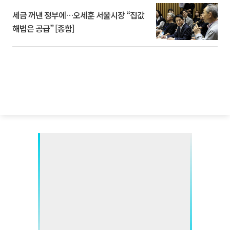
세금 꺼낸 정부에…오세훈 서울시장 “집값
해법은 공급” [종합]