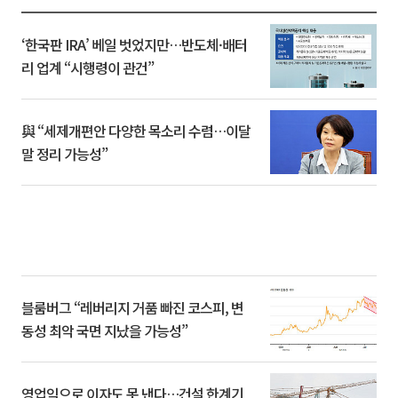
‘한국판 IRA’ 베일 벗었지만…반도체·배터
리 업계 “시행령이 관건”
與 “세제개편안 다양한 목소리 수렴…이달
말 정리 가능성”
블룸버그 “레버리지 거품 빠진 코스피, 변
동성 최악 국면 지났을 가능성”
영업익으로 이자도 못 낸다…건설 한계기