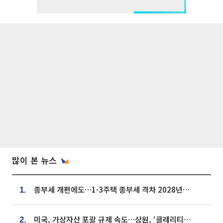
많이 본 뉴스
종부세 개편에도…1·3주택 종부세 격차 2028년부터 확대
1.
미국, 가상자산 포괄 규제 속도…상원, ‘클래리티법’ 9월 절차투표 추진
2.