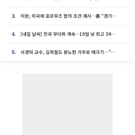
이란, 미국에 호르무즈 합의 조건 제시…美 “경기 아직 안 끝나” [종합]
3.
[내일 날씨] 전국 무더위 계속…10일 낮 최고 34도 육박
4.
서경덕 교수, 김희철도 분노한 거꾸로 태극기⋯"엉터리는 아냐, 아쉬울 뿐"
5.