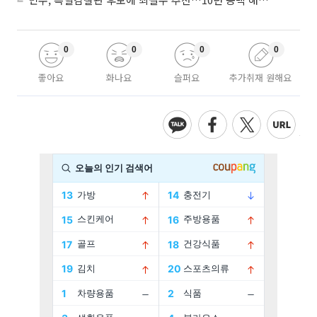
0
0
0
0
좋아요
화나요
슬퍼요
추가취재 원해요