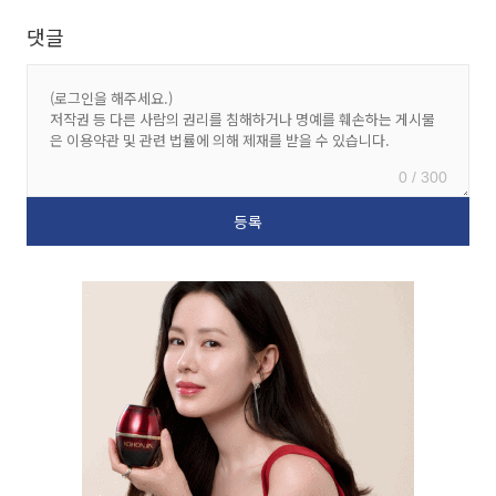
댓글
0 / 300