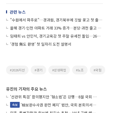
관련 뉴스
"수원에서 파주로"…경과원, 경기북부에 깃발 꽂고 첫 출근은 봉사활동이었다
올해 경기·인천 아파트 거래 33% 증가…분당·과천 줄고 구리·동탄 늘었다
임태희 vs 안민석, 경기교육감 첫 주말 유세전 돌입…26일 SBS 토론서 진검승부
‘경험 無도 환영’ 첫 일자리 도전 설명서
#2026지선
#경기
#삼성파업
#노조
#국힘
유진의 기자의 주요 뉴스
'선관위 특검' 합의했지만 '형소법'은 강행…8월 국회 '입법 2차전' 예고
'檢보완수사권 완전 폐지' 법안, 국회 본회의서 민주당 주도 통과
속보
민주, 특별감찰관 후보에 최길수 추천…10년 공백 해소 속도