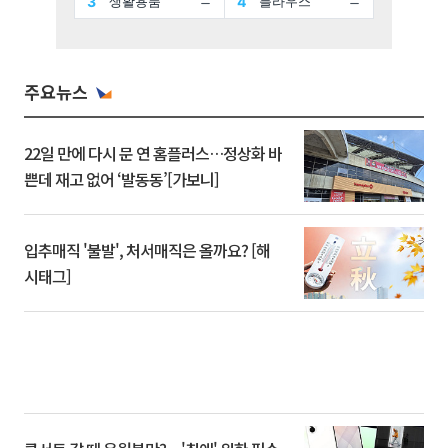
주요뉴스
22일 만에 다시 문 연 홈플러스…정상화 바
쁜데 재고 없어 ‘발동동’[가보니]
입추매직 '불발', 처서매직은 올까요? [해
시태그]