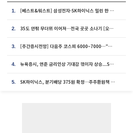
[베스트&워스트] 삼성전자·SK하이닉스 밀린 한 주…상상인증권은 85% 급등
1.
35도 안팎 무더위 이어져…전국 곳곳 소나기 [오늘 날씨]
2.
[주간증시전망] 다음주 코스피 6000~7000⋯“外人 수급은 정책이 변수”
3.
뉴욕증시, 연준 금리인상 기대감 꺾이자 상승...S&P500 사상 최고치 [종합]
4.
SK하이닉스, 분기배당 375원 확정…주주환원책 9월로 앞당겨 발표
5.