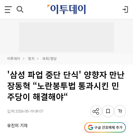
이투데이
정치
국회/정당
'삼성 파업 중단 단식' 양향자 만난
장동혁 “노란봉투법 통과시킨 민
주당이 해결해야“
입력 2026-05-19 09:07
유진의 기자
구글 선호매체 추가