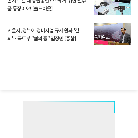
콘서트 갈 때 응원봉만?⋯'최애' 위한 필수
품 등장이오! [솔드아웃]
서울시, 정부에 정비사업 규제 완화 '건
의'⋯국토부 "협의 중" 입장만 [종합]