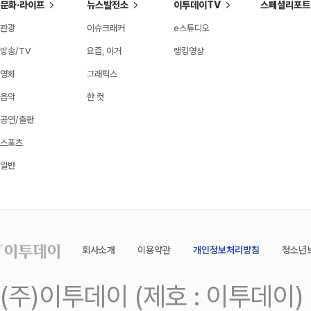
문화·라이프
뉴스발전소
이투데이TV
스페셜리포트
관광
이슈크래커
e스튜디오
방송/TV
요즘, 이거
랭킹영상
영화
그래픽스
음악
한 컷
공연/출판
스포츠
일반
회사소개
이용약관
개인정보처리방침
청소년
(주)이투데이 (제호 : 이투데이