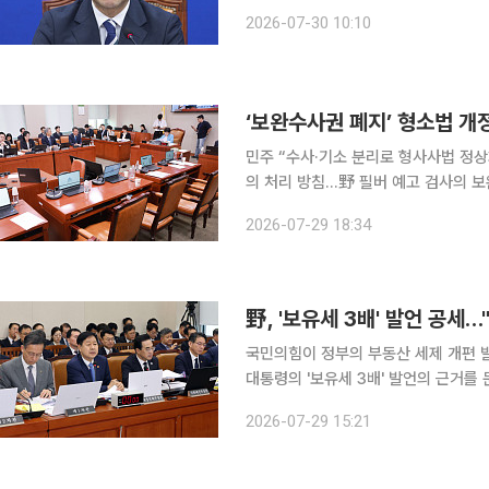
"오늘 본회의에서 형사소송법과 국회법
2026-07-30 10:10
‘보완수사권 폐지’ 형소법 개
민주 “수사·기소 분리로 형사사법 정상
의 처리 방침…野 필버 예고 검사의 보완 수사권 완전 폐지를 골자로 하는 형사소송법 개정안이 범
여권 주도로 국회 법제사법위원회를 통과했다. 법사위는 29일 전체회의에서 ‘형
2026-07-29 18:34
법률안(대안)’을 의결했다. 더불어민
野, '보유세 3배' 발언 공세
국민의힘이 정부의 부동산 세제 개편 
대통령의 '보유세 3배' 발언의 근거를 
이 우선이라고 주장했다. 29일 국회 재정경제기획위원회 전체회의에서 이종욱 국민의힘 의원은 이
2026-07-29 15:21
대통령의 '보유세 3배' 발언을 거론하며