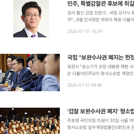
민주, 특별감찰관 후보에 최길
검사 출신 감찰 전문가…국힘 강지식 
자"…8월 인사청문 마무리 목표 더불어민주당이 특별감찰관 후보로 검사 출신인 최길수(60·사법연
수원 23기) 변호사를 추천했다. 국민
2026-07-31 16:24
당 몫 후보로 내정하면서 2016년 이후
국힘 "보완수사권 폐지는 헌
정점식 "공소기각 조항 대통령 재판 삭제 
은 더불어민주당이 형사소송법 개정안과
이 남을 악법", "국회를 거수기로 만드는 독재 
2026-07-31 09:40
대표는 31일 국회에서 열린 원내대책
'검찰 보완수사권 폐지' 형소법
주호영 국민의힘 의원이 30일 서울 
형사소송법 일부개정법률안(대안)과 관