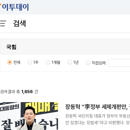
검색
전체
1주
1개월
1년
직접입력
검색결과 총
1,656
건
장동혁 “李정부 세제개편안, 
장동혁 국민의힘 대표가 정부의 부동산
만 잡겠다는 징벌세”라고 비판했다. 장 대표는 4일 국회에서 기자회견을 열고 “이재명 대통령은 장
기보유특별공제 등 세제 혜택을 받고 