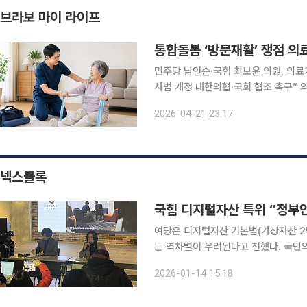
브라보 마이 라이프
통합돌봄 ‘방문재활’ 쟁점 의료
민주당 남인순·국힘 최보윤 의원, 의료
사법 개정 대한의협·국회 협조 촉구” 
수 있어” 통합돌봄 서비스 중 ‘방문재활’을 둘러싸고 국회와 의료계간 입장차를 보이며 정면으로 맞
2026-04-21 23:17
서고 있다. 21일 국회 소통관에서 
넥스블록
국힘 디지털자산 특위 “정부안
여당은 디지털자산 기본법(가상자산 2
는 역차별이 우려된다고 전했다. 국민의힘 디지털자산 밸류업 특별위원회와 디지털자산거래소정책
협의체(DAXA)는 14일 서울 강남구
2026-01-14 15:18
토론을 진행했다. 최보윤 