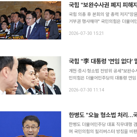
국힘 "보완수사권 폐지 피해
국힘 의총 후 본회의 앞 총력 저지"장
거부권 행사해야" 국민의힘은 더불어민주당이 형사소송법 개정안을 본회의에서 처리하려는 것과 관
련해 의원총회와 규탄대회를 열고 "보
2026-07-30 15:21
나섰다. 국민의힘은 30일 국회에서
국힘 "李 대통령 '연임 없다'
개헌·증시·형소법 전방위 공세"보완수사
민의힘은 더불어민주당의 대통령 연임 
이재명 정부를 향한 공세를 폈다. 장동혁 국민의힘 대표는 30일 국회에서 열린 최고위원회의에서
2026-07-30 11:14
"현직 대통령을 포함한 연임 개헌 논
한병도 "오늘 형소법 처리…국
한병도 더불어민주당 대표 직무대행 
며 국민의힘의 필리버스터 방침을 비판했다. 한 직무대행은 30일 국회에서 열린 