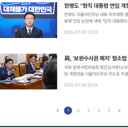
한병도 "현직 대통령 연임 개
한병도 더불어민주당 대표 직무대행 겸
통령 연임 논란에 대해 "현직 대통령의
민의힘을 향해서는 "연임을 기정사실화해 정
2026-07-29 10:23
은 29일 국회에서 열린 최고위원회의
與, '보완수사권 폐지' 형소
국회 법제사법위원회 법안심사제1소위원
법 개정안을 더불어민주당 주도로 의결
회의 도중 퇴장했다. 김승원 민주당 의원은 법안소위 산회 후 기자들과 만나 "70년 만에 형사소송법
2026-07-28 23:54
일부개정법률안을 법안1소위에서 의결했
1
2
3
4
5
6