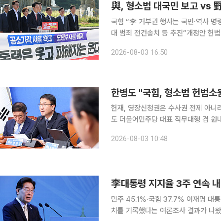
국힘 “李 거부권 행사는 국민·역사 명
대 범죄 전건송치 등 추진“개정안 헌법 위배 아냐…국회
애고 보완 수사권을 폐지하는 형사소송
2026-08-03 16:50
월 임시국회 마지막 날 국회 문턱을 
헌재, 영장신청권은 수사권 전제 아니라
도 더불어민주당 대표 직무대행 겸 원
정안에 대해 헌법소원 심판 청구를 예
2026-08-03 10:48
다. 한 직무대행은 3일 오전 서울 
李대통령 지지율 3주 연속 내
민주 45.1%·국힘 37.7% 이재명 대통령의 국정수행 긍정 평가가 3주 연속 하락하며 취임 후 최저
치를 기록했다는 여론조사 결과가 나왔다. 