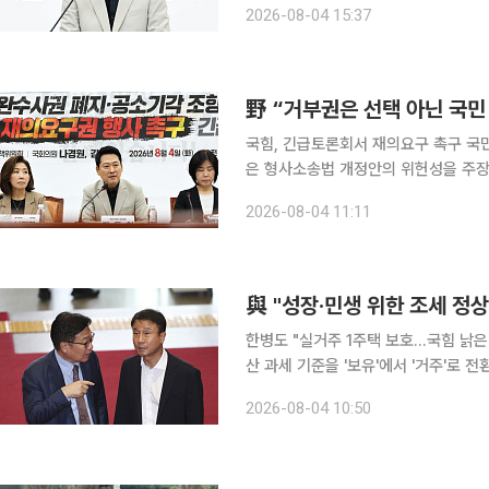
2026-08-04 15:37
野 “거부권은 선택 아닌 국민
국힘, 긴급토론회서 재의요구 촉구 국민의힘이 검사의 보완수사권 폐지와 공소기각 사유 확대를 담
은 형사소송법 개정안의 위헌성을 주장
다. 이 대통령이 국회의 입법권을 존
2026-08-04 11:11
與 "성장·민생 위한 조세 정상
한병도 "실거주 1주택 보호…국힘 낡은 
산 과세 기준을 '보유'에서 '거주'로 
되고 있다. 더불어민주당은 개편안을 '
2026-08-04 10:50
하 선언'으로 규정했다 한