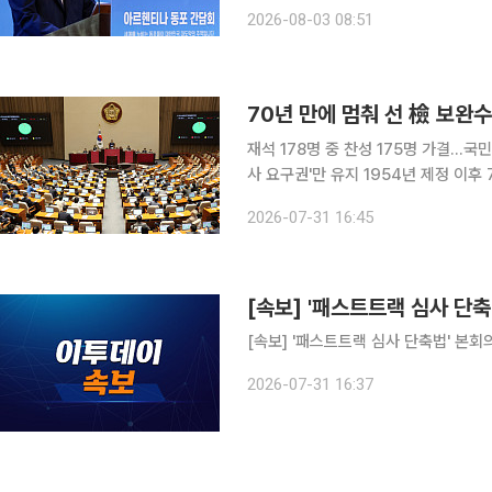
론조사 전문기관 리얼미터가 에너지경제신
2026-08-03 08:51
권자 2508명을 대상으로 조사한 결과
70년 만에 멈춰 선 檢 보완
재석 178명 중 찬성 175명 가결…
사 요구권'만 유지 1954년 제정 이후 70년 동안 유지되어 온 대한민국 형사사법 체계의 축이 전면
재편된다. 검사의 직접 수사권은 물론
2026-07-31 16:45
[속보] '패스트트랙 심사 단
[속보] '패스트트랙 심사 단축법' 본
2026-07-31 16:37