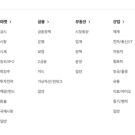
마켓
금융
부동산
산업
공시
금융정책
시장동향
재계
시황
은행
업계
전자/통신/IT
시세
보험
정책
자동차
장외/IPO
2금융
분양
중화학
특징주
카드
일반
항공/물류
투자전략
가상자산/핀테크
유통
채권/펀드
일반
의료/바이오
환율
중기/벤처
국제시황
일반
일반