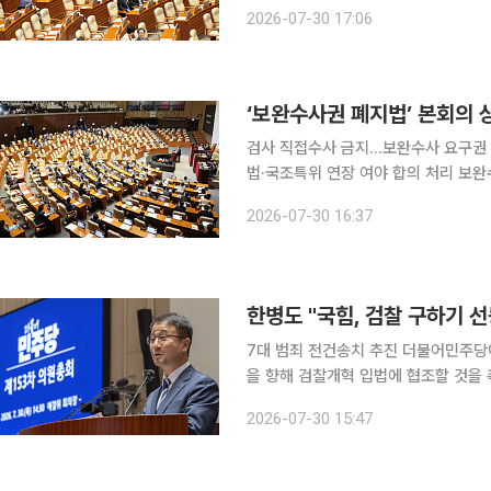
photoeran@
2026-07-30 17:06
‘보완수사권 폐지법’ 본회의
검사 직접수사 금지…보완수사 요구권 
법·국조특위 연장 여야 합의 처리 보완수사를 포함한 검사의 직접수사를 금지하는 형사소송법 개정
안이 더불어민주당 주도로 30일 본회
2026-07-30 16:37
스터(무제한 토론)로 맞불을 놓으면서 
한병도 "국힘, 검찰 구하기 
7대 범죄 전건송치 추진 더불어민주당이 형사소송법 개정안의 국회 본회의 처리를 앞두고 국민의힘
을 향해 검찰개혁 입법에 협조할 것을
한 7대 범죄 전건송치 제도 도입을 위한 후속 입법에
2026-07-30 15:47
총회에서 한병도 민주당 대표 직무대행